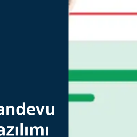
randevu
azılımı