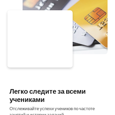
ЕЙЧАС
Легко следите за всеми
учениками
Отслеживайте успехи учеников по частоте
занятий и истории заданий.