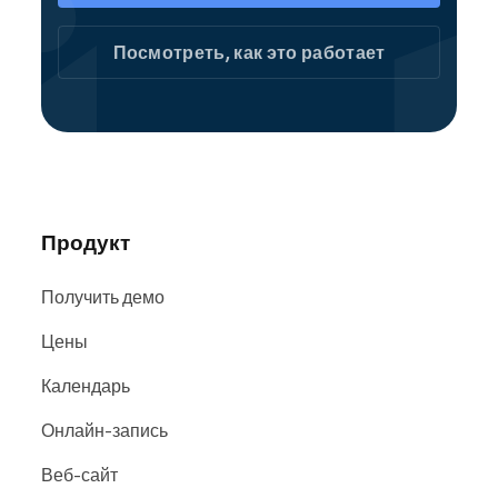
репетиторства легко найти в поисковых
системах и на сайтах, включая
Google
,
Bing
и
Посмотреть, как это работает
Facebook
.
Продукт
Получить демо
Цены
Календарь
Онлайн-запись
Веб-сайт