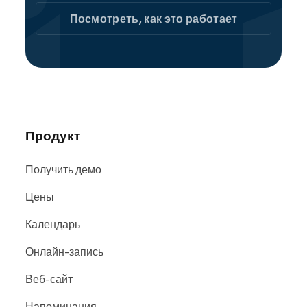
услуги сразу.
Посмотреть, как это работает
В сообществе Reservio ваша клиника
физиотерапии легко находится в поисковых
системах и на сайтах, включая
Google
,
Bing
и
Facebook
.
Продукт
Получить демо
Цены
Календарь
Онлайн-запись
Веб-сайт
Напоминания