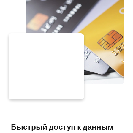
ЕЙЧАС
Быстрый доступ к данным