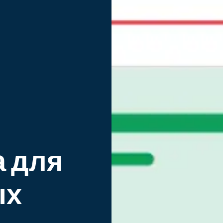
 для
ых