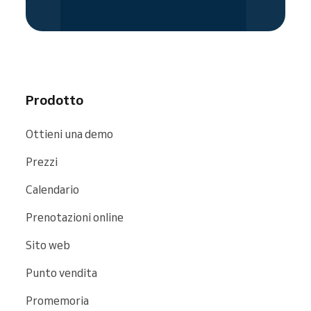
facilmente raggiungibili su motori di ricerca e
piattaforme come
Google
,
Bing
e
Facebook
.
Prodotto
Ottieni una demo
Prezzi
Calendario
Prenotazioni online
Sito web
Punto vendita
Promemoria