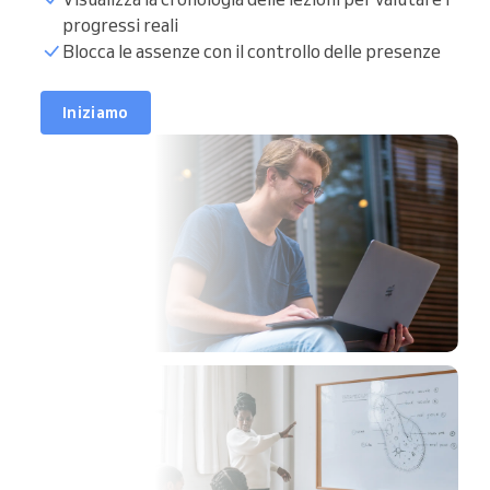
progressi reali
Blocca le assenze con il controllo delle presenze
Iniziamo
on
 pm