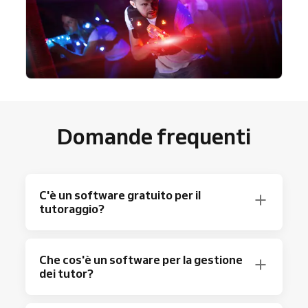
Domande frequenti
C'è un software gratuito per il
tutoraggio?
Certamente! Reservio mette a disposizione
Che cos'è un software per la gestione
un piano gratuito che consente fino a 40
dei tutor?
prenotazioni mensili, includendo le
funzionalità
base di pianificazione.