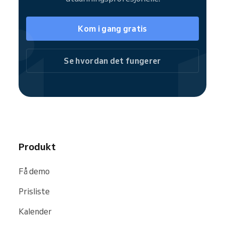
veiledningstjenestene dine lettere funnet via
søkemotorer og nettsteder som
Google
,
Bing
og
Facebook
.
Kom i gang gratis
Se hvordan det fungerer
Produkt
Få demo
Prisliste
Kalender