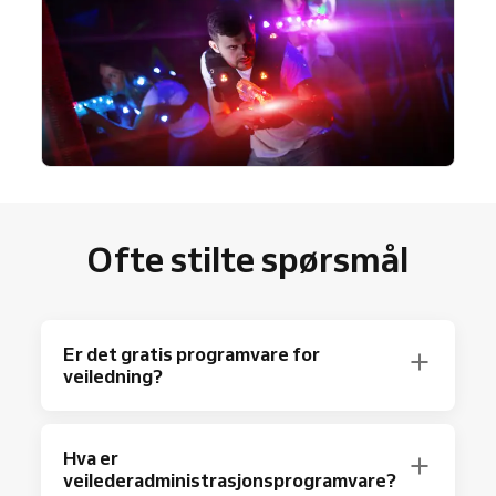
Ofte stilte spørsmål
Er det gratis programvare for
veiledning?
Ja, absolutt! Reservio tilbyr en gratis plan
Hva er
med opptil 40 bookinger per måned og alle
veilederadministrasjonsprogramvare?
grunnleggende
funksjoner
. Trenger du mer?