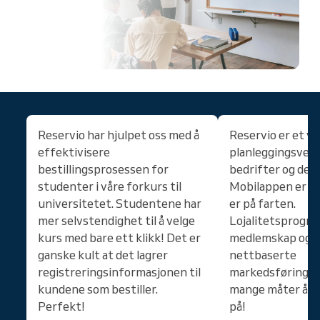
Reservio har hjulpet oss med å
Reservio er et ve
effektivisere
planleggingsverk
bestillingsprosessen for
bedrifter og der
studenter i våre forkurs til
Mobilappen er og
universitetet. Studentene har
er på farten.
mer selvstendighet til å velge
Lojalitetsprogr
kurs med bare ett klikk! Det er
medlemskap og g
ganske kult at det lagrer
nettbaserte
registreringsinformasjonen til
markedsføringsve
kundene som bestiller.
mange måter å nå
Perfekt!
på!