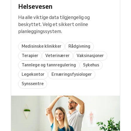
Helsevesen
Ha alle viktige data tilgjengelig og
beskyttet. Velg et sikkert online
planleggingssystem.
Medisinske klinikker
Rådgivning
Terapier
Veterinærer
Vaksinasjoner
Tannlege og tannregulering
Sykehus
Legekontor
Ernæringsfysiologer
Synssentre