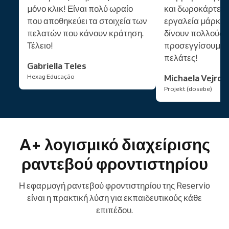
μόνο κλικ! Είναι πολύ ωραίο
και δωροκάρτες κ
που αποθηκεύει τα στοιχεία των
εργαλεία μάρκετ
πελατών που κάνουν κράτηση.
δίνουν πολλούς 
Τέλειο!
προσεγγίσουμε 
πελάτες!
Gabriella Teles
Hexag Educação
Michaela Vejros
Projekt (dosebe)
A+ λογισμικό διαχείρισης
ραντεβού φροντιστηρίου
Η εφαρμογή ραντεβού φροντιστηρίου της Reservio
είναι η πρακτική λύση για εκπαιδευτικούς κάθε
επιπέδου.