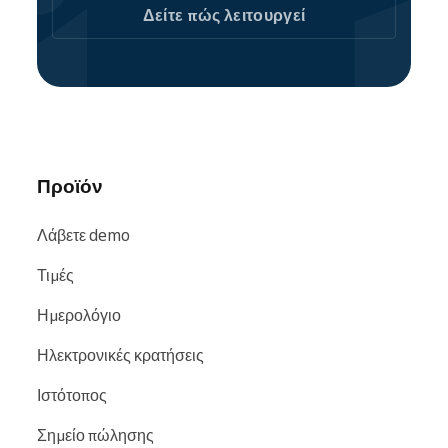
φροντιστηρίου σας βρίσκονται εύκολα σε
Δείτε πώς λειτουργεί
μηχανές αναζήτησης και ιστότοπους όπως
Google
,
Bing
και
Facebook
.
Προϊόν
Λάβετε demo
Τιμές
Ημερολόγιο
Ηλεκτρονικές κρατήσεις
Ιστότοπος
Σημείο πώλησης