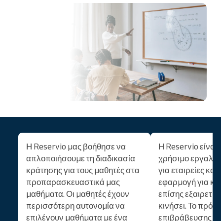
μμ
Η Reservio μας βοήθησε να
Η Reservio είναι
απλοποιήσουμε τη διαδικασία
χρήσιμο εργαλείο
κράτησης για τους μαθητές στα
για εταιρείες και
προπαρασκευαστικά μας
εφαρμογή για κιν
μαθήματα. Οι μαθητές έχουν
επίσης εξαιρετική
περισσότερη αυτονομία να
κινήσει. Το πρό
επιλέγουν μαθήματα με ένα
επιβράβευσης μ