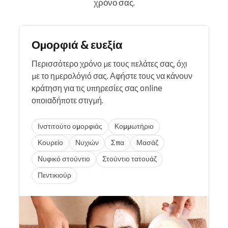
χρόνο σας.
Ομορφιά & ευεξία
Περισσότερο χρόνο με τους πελάτες σας, όχι
με το ημερολόγιό σας. Αφήστε τους να κάνουν
κράτηση για τις υπηρεσίες σας online
οποιαδήποτε στιγμή.
Ινστιτούτο ομορφιάς
Κομμωτήριο
Κουρείο
Νυχιών
Σπα
Μασάζ
Νυφικό στούντιο
Στούντιο τατουάζ
Πεντικιούρ