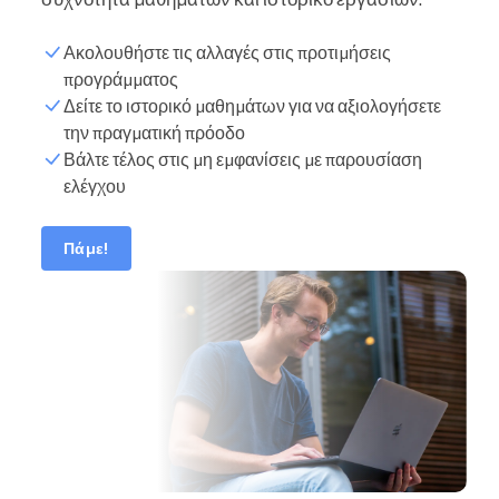
Ακολουθήστε τις αλλαγές στις προτιμήσεις
προγράμματος
Δείτε το ιστορικό μαθημάτων για να αξιολογήσετε
την πραγματική πρόοδο
Βάλτε τέλος στις μη εμφανίσεις με παρουσίαση
ελέγχου
Πάμε!
μ