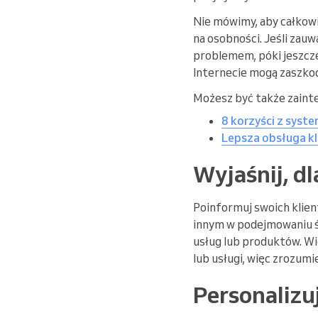
Nie mówimy, aby całkowic
na osobności. Jeśli zauw
problemem, póki jeszcze
Internecie mogą zaszkod
Możesz być także zaint
8 korzyści z syste
Lepsza obsługa kl
Wyjaśnij, d
Poinformuj swoich klient
innym w podejmowaniu ś
usług lub produktów. Wi
lub usługi, więc zrozumie
Personalizu