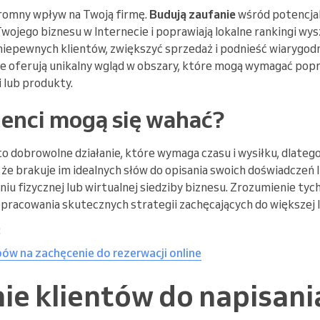
gromny wpływ na Twoją firmę.
Budują zaufanie
wśród potencjal
wojego biznesu w Internecie i poprawiają lokalne rankingi wy
iepewnych klientów, zwiększyć sprzedaż i podnieść wiarygodn
e oferują unikalny wgląd w obszary, które mogą wymagać pop
 lub produkty.
ienci mogą się wahać?
o dobrowolne działanie, które wymaga czasu i wysiłku, dlatego 
, że brakuje im idealnych słów do opisania swoich doświadczeń 
iu fizycznej lub wirtualnej siedziby biznesu. Zrozumienie tyc
racowania skutecznych strategii zachęcających do większej li
:
ów na zachęcenie do rezerwacji online
e klientów do napisania