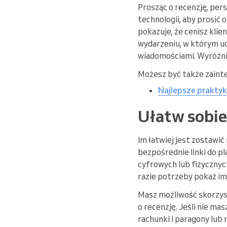
Prosząc o recenzję, per
technologii, aby prosić
pokazuje, że cenisz klie
wydarzeniu, w którym ucz
wiadomościami. Wyróżnij
Możesz być także zaint
Najlepsze praktyk
Ułatw sobie 
Im łatwiej jest zostawi
bezpośrednie linki do p
cyfrowych lub fizycznyc
razie potrzeby pokaż im, 
Masz możliwość skorzyst
o recenzję. Jeśli nie m
rachunki i paragony lub 