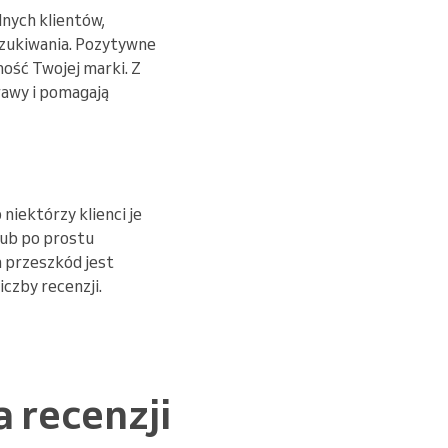
nych klientów,
szukiwania. Pozytywne
ość Twojej marki. Z
rawy i pomagają
niektórzy klienci je
lub po prostu
h przeszkód jest
czby recenzji.
 recenzji