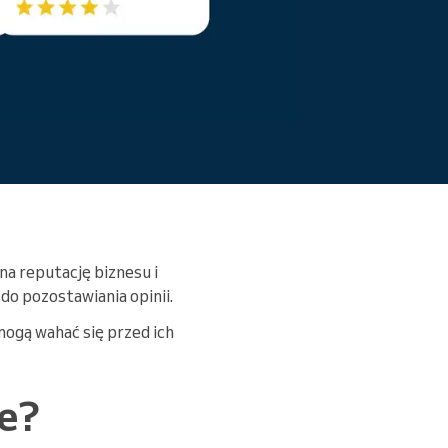
przeszkody.
Czytaj więcej
na reputację biznesu i
do pozostawiania opinii.
mogą wahać się przed ich
e?