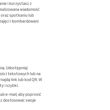
nie i korzystasz z
sonalizowana wiadomość
e oraz spotkaniu lub
 zajęci i bombardowani
bią. Udostępniaj
ości tekstowych lub na
najdą link lub kod QR. W
y i szybki.
ub e-mail, aby poprosić
esz dostosować swoje