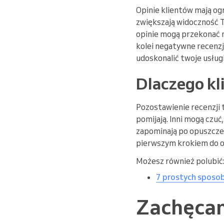
Opinie klientów mają o
zwiększają widoczność T
opinie mogą przekonać n
kolei negatywne recenzj
udoskonalić twoje usługi
Dlaczego kl
Pozostawienie recenzji t
pomijają. Inni mogą czuć
zapominają po opuszczen
pierwszym krokiem do op
Możesz również polubić
7 prostych sposob
Zachęcani