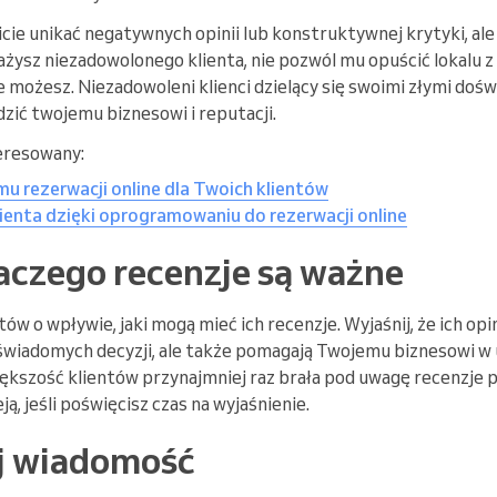
ie unikać negatywnych opinii lub konstruktywnej krytyki, ale l
ażysz niezadowolonego klienta, nie pozwól mu opuścić lokalu z
 możesz. Niezadowoleni klienci dzielący się swoimi złymi doś
zić twojemu biznesowi i reputacji.
eresowany:
mu rezerwacji online dla Twoich klientów
ienta dzięki oprogramowaniu do rezerwacji online
laczego recenzje są ważne
ów o wpływie, jaki mogą mieć ich recenzje. Wyjaśnij, że ich opi
wiadomych decyzji, ale także pomagają Twojemu biznesowi w 
ększość klientów przynajmniej raz brała pod uwagę recenzje 
ją, jeśli poświęcisz czas na wyjaśnienie.
j wiadomość