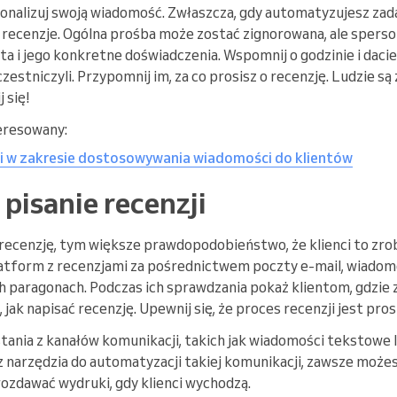
sonalizuj swoją wiadomość. Zwłaszcza, gdy automatyzujesz zada
 o recenzje. Ogólna prośba może zostać zignorowana, ale sper
nta i jego konkretne doświadczenia. Wspomnij o godzinie i daci
estniczyli. Przypomnij im, za co prosisz o recenzję. Ludzie są
 się!
eresowany:
i w zakresie dostosowywania wiadomości do klientów
pisanie recenzji
ć recenzję, tym większe prawdopodobieństwo, że klienci to zro
latform z recenzjami za pośrednictwem poczty e-mail, wiadom
h paragonach. Podczas ich sprawdzania pokaż klientom, gdzie z
jak napisać recenzję. Upewnij się, że proces recenzji jest prost
ania z kanałów komunikacji, takich jak wiadomości tekstowe l
asz narzędzia do automatyzacji takiej komunikacji, zawsze moż
rozdawać wydruki, gdy klienci wychodzą.