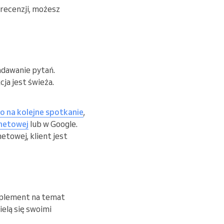
recenzji, możesz
adawanie pytań.
cja jest świeża.
 na kolejne spotkanie
,
rnetowej
lub w Google.
etowej, klient jest
omplement na temat
ielą się swoimi