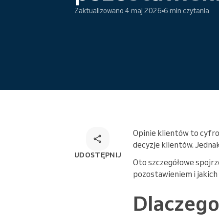
Zaktualizowano 4 maj 2026
6 min czytania
Wielokanałowe rozwiązanie do
rezerwacji
Opinie klientów to cyfr
decyzje klientów. Jedna
UDOSTĘPNIJ
Oto szczegółowe spojrzen
pozostawieniem i jakich 
Dlaczego