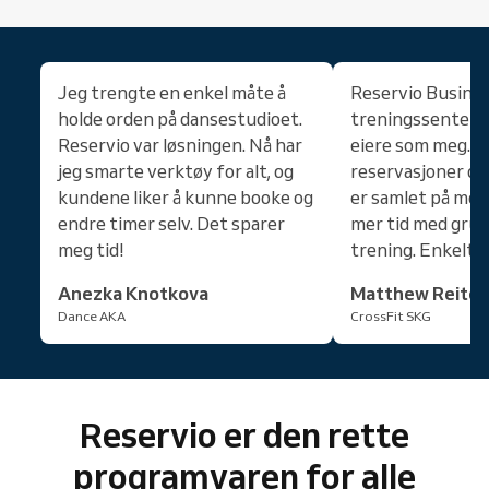
Jeg trengte en enkel måte å
Reservio Busine
holde orden på dansestudioet.
treningssenter e
Reservio var løsningen. Nå har
eiere som meg. A
jeg smarte verktøy for alt, og
reservasjoner o
kundene liker å kunne booke og
er samlet på mobi
endre timer selv. Det sparer
mer tid med grup
meg tid!
trening. Enkelt o
Anezka Knotkova
Matthew Reiter
Dance AKA
CrossFit SKG
Reservio er den rette
programvaren for alle