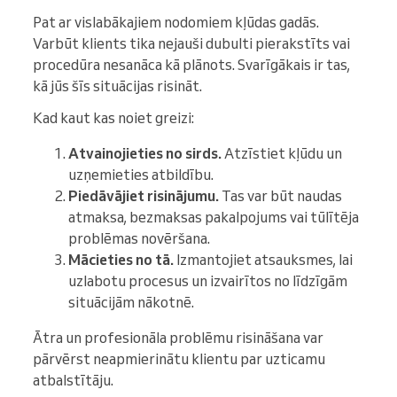
Pat ar vislabākajiem nodomiem kļūdas gadās.
Varbūt klients tika nejauši dubulti pierakstīts vai
procedūra nesanāca kā plānots. Svarīgākais ir tas,
kā jūs šīs situācijas risināt.
Kad kaut kas noiet greizi:
Atvainojieties no sirds.
Atzīstiet kļūdu un
uzņemieties atbildību.
Piedāvājiet risinājumu.
Tas var būt naudas
atmaksa, bezmaksas pakalpojums vai tūlītēja
problēmas novēršana.
Mācieties no tā.
Izmantojiet atsauksmes, lai
uzlabotu procesus un izvairītos no līdzīgām
situācijām nākotnē.
Ātra un profesionāla problēmu risināšana var
pārvērst neapmierinātu klientu par uzticamu
atbalstītāju.