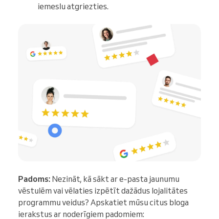
iemeslu atgriezties.
Padoms:
Nezināt, kā sākt ar e-pasta jaunumu
vēstulēm vai vēlaties izpētīt dažādus lojalitātes
programmu veidus? Apskatiet mūsu citus bloga
ierakstus ar noderīgiem padomiem: