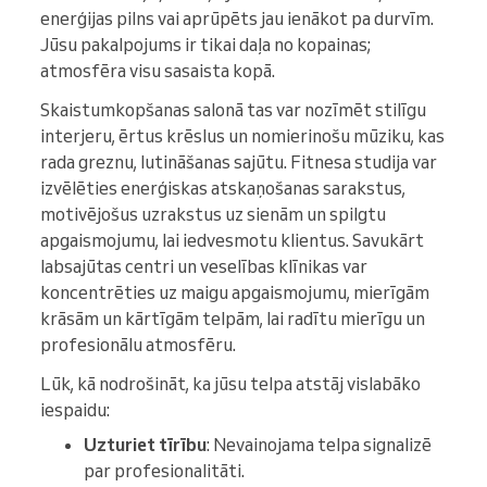
enerģijas pilns vai aprūpēts jau ienākot pa durvīm.
Jūsu pakalpojums ir tikai daļa no kopainas;
atmosfēra visu sasaista kopā.
Skaistumkopšanas salonā tas var nozīmēt stilīgu
interjeru, ērtus krēslus un nomierinošu mūziku, kas
rada greznu, lutināšanas sajūtu. Fitnesa studija var
izvēlēties enerģiskas atskaņošanas sarakstus,
motivējošus uzrakstus uz sienām un spilgtu
apgaismojumu, lai iedvesmotu klientus. Savukārt
labsajūtas centri un veselības klīnikas var
koncentrēties uz maigu apgaismojumu, mierīgām
krāsām un kārtīgām telpām, lai radītu mierīgu un
profesionālu atmosfēru.
Lūk, kā nodrošināt, ka jūsu telpa atstāj vislabāko
iespaidu:
Uzturiet tīrību
: Nevainojama telpa signalizē
par profesionalitāti.