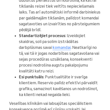
dubultus pierakstus un nodrošina, ka katrai
tikšanās reizei tiek veltīts nepieciešamais
laiks. Tas arī automātiski informē darbiniekus
par gaidāmajām tikšanām, palīdzot komandai
sagatavoties un izvairīties no pārsteigumiem
pēdējā brīdī.
Standartizējiet procesus
: Izveidojiet
skaidras, soli pa solim izstrādātas
darbplūsmas savai
komandai
. Neatkarīgi no
tā, vai tā ir jogas nodarbības sagatavošana vai
sejas procedūras uzsākšana, konsekventi
procesi nodrošina augstu pakalpojumu
kvalitāti katru reizi.
Esi punktuāls
: Punktualitāte ir svarīga
klientiem. Reservio palīdz efektīvi pārvaldīt
grafiku, samazinot kavēšanos un nodrošinot,
ka klienti nekad negaida lieki.
Veselības klīnikām vai labsajūtas speciālistiem
konsekvence nozīmē arī rūpīgu uzskaiti, lai