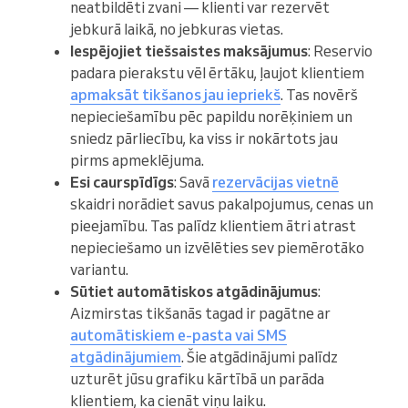
neatbildēti zvani — klienti var rezervēt
jebkurā laikā, no jebkuras vietas.
Iespējojiet tiešsaistes maksājumus
: Reservio
padara pierakstu vēl ērtāku, ļaujot klientiem
apmaksāt tikšanos jau iepriekš
. Tas novērš
nepieciešamību pēc papildu norēķiniem un
sniedz pārliecību, ka viss ir nokārtots jau
pirms apmeklējuma.
Esi caurspīdīgs
: Savā
rezervācijas vietnē
skaidri norādiet savus pakalpojumus, cenas un
pieejamību. Tas palīdz klientiem ātri atrast
nepieciešamo un izvēlēties sev piemērotāko
variantu.
Sūtiet automātiskos atgādinājumus
:
Aizmirstas tikšanās tagad ir pagātne ar
automātiskiem e-pasta vai SMS
atgādinājumiem
. Šie atgādinājumi palīdz
uzturēt jūsu grafiku kārtībā un parāda
klientiem, ka cienāt viņu laiku.