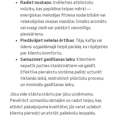
Radiet noskaņu
: Izvēlieties atbilstošu
mūziku, kas papildina telpas mērķi —
enerģiskas melodijas fitnesa nodarbībām vai
relaksējošas skaņas masāžai. Smalks aromāts
vai svaigi ziedi var piešķirt viesmīlīgu
pieskārienu.
Piedāvājiet nelielas ērtības
: Tēja, kafija vai
ūdens uzgaidāmajā telpā parāda, ka rūpējaties
par klientu komfortu.
Samaziniet gaidīšanas laiku
: Klientiem
nepatīk justies steidzinātiem vai gaidīt.
Efektīva pierakstu sistēma palīdz uzturēt
tikšanās laikā, nodrošinot plūstošu procesu
un minimālu gaidīšanas laiku.
Jūsu vide stāsta stāstu par jūsu uzņēmumu.
Pievēršot uzmanību detaļām un radot telpu, kas
atbilst pakalpojuma kvalitātei, jūs varat uzlabot
klienta pieredzi un atstāt paliekošu iespaidu.