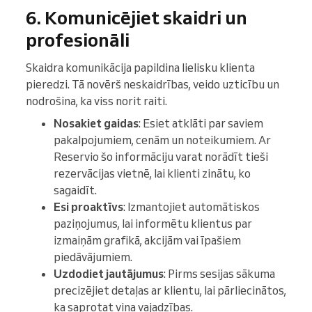
6. Komunicējiet skaidri un
profesionāli
Skaidra komunikācija papildina lielisku klienta
pieredzi. Tā novērš neskaidrības, veido uzticību un
nodrošina, ka viss norit raiti.
Nosakiet gaidas
: Esiet atklāti par saviem
pakalpojumiem, cenām un noteikumiem. Ar
Reservio šo informāciju varat norādīt tieši
rezervācijas vietnē, lai klienti zinātu, ko
sagaidīt.
Esi proaktīvs
: Izmantojiet automātiskos
paziņojumus, lai informētu klientus par
izmaiņām grafikā, akcijām vai īpašiem
piedāvājumiem.
Uzdodiet jautājumus
: Pirms sesijas sākuma
precizējiet detaļas ar klientu, lai pārliecinātos,
ka saprotat viņa vajadzības.