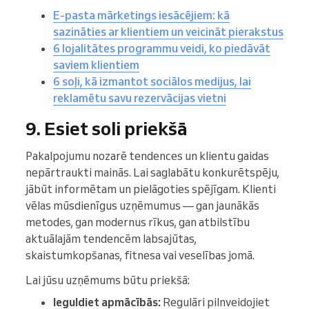
E-pasta mārketings iesācējiem: kā
sazināties ar klientiem un veicināt pierakstus
6 lojalitātes programmu veidi, ko piedāvāt
saviem klientiem
6 soļi, kā izmantot sociālos medijus, lai
reklamētu savu rezervācijas vietni
9. Esiet soli priekšā
Pakalpojumu nozarē tendences un klientu gaidas
nepārtraukti mainās. Lai saglabātu konkurētspēju,
jābūt informētam un pielāgoties spējīgam. Klienti
vēlas mūsdienīgus uzņēmumus — gan jaunākās
metodes, gan modernus rīkus, gan atbilstību
aktuālajām tendencēm labsajūtas,
skaistumkopšanas, fitnesa vai veselības jomā.
Lai jūsu uzņēmums būtu priekšā:
Ieguldiet apmācībās:
Regulāri pilnveidojiet