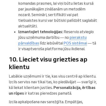
komandas prasmes, lai viņi būtu lietas kursā
par jaunākajām zināšanām un metodēm
nozarē. Semināri, sertifikāti vai pat
tiešsaistes kursi var būtiski palīdzēt saglabāt
aktualitāti.
Izmantojiet tehnoloģijas:
Reservio atvieglo
jūsu uzņēmuma darbību — no
pierakstu
pārvaldības
līdz iebūvētai
POS sistēmai
— tā
ir visaptveroša platforma jūsu ikdienai.
10. Lieciet visu griezties ap
klientu
Labākie uzņēmumi ir tie, kas visu centrē ap klientu.
Izcils serviss nav tikai tas, ko piedāvājat — svarīgi ir,
kā liekat klientam justies.
Personalizācija, ērtības
un rūpes
ir katras pieredzes pamatā.
Izcila apkalpošana nav sarežģīta. Empātijas,