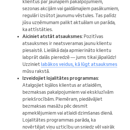
klientus par jaunajiem pakalpojumiem,
sezonas akcijām vai gaidāmajiem pasākumiem,
regulāri izsūtot jaunumu vēstules. Tas palīdz
jūsu uzņēmumam palikt aktuālam un parāda,
ka attīstāties.
Aiciniet atstāt atsauksmes
: Pozitīvas
atsauksmes ir neatsveramas jaunu klientu
piesaistē. Lielākā daļa apmierināto klientu
labprāt dalās pieredzē — jums tikai jāpalūdz!
Uzziniet
labākos veidus, kā lūgt atsauksmes
mūsu rakstā.
Izveidojiet lojalitātes programmas
:
Atalgojiet lojālos klientus ar atlaidēm,
bezmaksas pakalpojumiem vai ekskluzīvām
priekšrocībām. Piemēram, piedāvājiet
bezmaksas masāžu pēc desmit
apmeklējumiem vai atlaidi dzimšanas dienā.
Lojalitātes programmas parāda, ka
novērtējat viņu uzticību un sniedz vēl vairāk