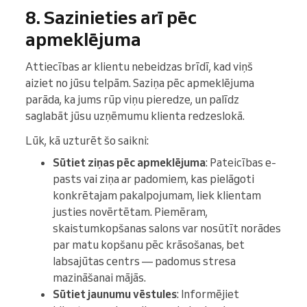
8. Sazinieties arī pēc
apmeklējuma
Attiecības ar klientu nebeidzas brīdī, kad viņš
aiziet no jūsu telpām. Saziņa pēc apmeklējuma
parāda, ka jums rūp viņu pieredze, un palīdz
saglabāt jūsu uzņēmumu klienta redzeslokā.
Lūk, kā uzturēt šo saikni:
Sūtiet ziņas pēc apmeklējuma
: Pateicības e-
pasts vai ziņa ar padomiem, kas pielāgoti
konkrētajam pakalpojumam, liek klientam
justies novērtētam. Piemēram,
skaistumkopšanas salons var nosūtīt norādes
par matu kopšanu pēc krāsošanas, bet
labsajūtas centrs — padomus stresa
mazināšanai mājās.
Sūtiet jaunumu vēstules
: Informējiet