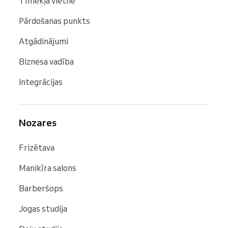
Tīmekļa vietne
Pārdošanas punkts
Atgādinājumi
Biznesa vadība
Integrācijas
Nozares
Frizētava
Manikīra salons
Barberšops
Jogas studija