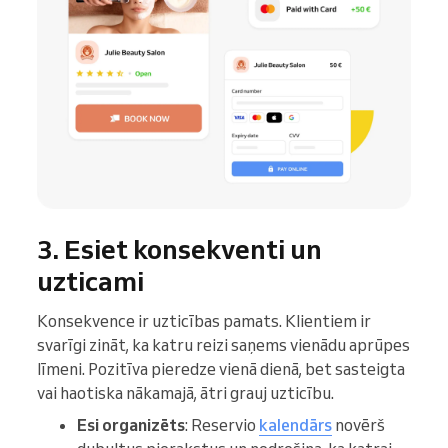
3. Esiet konsekventi un
uzticami
Konsekvence ir uzticības pamats. Klientiem ir
svarīgi zināt, ka katru reizi saņems vienādu aprūpes
līmeni. Pozitīva pieredze vienā dienā, bet sasteigta
vai haotiska nākamajā, ātri grauj uzticību.
Esi organizēts
: Reservio
kalendārs
novērš