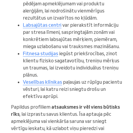
pēdējam apmeklējumam vai produktu
alerģijām, lai nodrošinātu vienmērīgus
rezultātus un izvairītos no kļūdām.
Labsajūtas centri
var pierakstīt informāciju
par stresa līmeni, saspringtajām zonām vai
konkrētiem labsajūtas mērķiem, piemēram,
miega uzlabošanu vai trauksmes mazināšanu.
Fitnesa studijas
iegūst priekšrocības, zinot
klientu fizisko sagatavotību, treniņu mērķus
un traumas, lai izveidotu individuālus treniņu
plānus.
Veselības klīnikas
paļaujas uz rūpīgu pacientu
vēsturi, lai katru reizi sniegtu drošu un
efektīvu aprūpi.
Papildus profiliem
atsauksmes ir vēl viens būtisks
rīks
, lai izprastu savus klientus. Īsa aptauja pēc
apmeklējuma vai vienkārša saruna var sniegt
vērtīgu ieskatu, kā uzlabot viņu pieredzi vai