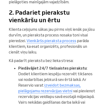
pielāgoties mainīgajām vajadzībām.
2. Padariet pierakstu
vienkāršu un ērtu
Klienta ceļojums sākas jau pirms viņš ienāk pa jūsu
durvīm, un pieraksta process nosaka toni visai
pieredzei.
Vienkāršs pieraksta process
parāda
klientiem, ka esat organizēts, profesionāls un
cienāt viņu laiku.
Kā padarīt pierakstu bez lieka stresa:
Piedāvājiet 24/7 tiešsaistes pierakstu
:
Dodiet klientiem iespēju rezervēt tikšanos
vai nodarbības jebkurā sev ērtā laikā. Ar
Reservio varat
izveidot bezmaksas,
pielāgojamu rezervācijas vietni
vai pievienot
rezervācijas veidlapu savā esošajā mājaslapā.
Vairs nekādas gaidīšanas darba laikā vai