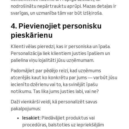
nodrošinātu nepārtrauktu aprūpi. Mazas detaļas ir
svarīgas, un uzmanība tām var būt izšķiroša.
4. Pievienojiet personisku
pieskārienu
Klienti vēlas pieredzi, kas ir personiska un īpaša.
Personalizācija liek klientiem justies īpašiem un
palielina viņu lojalitāti jūsu uzņēmumam.
Padomājiet par pēdējo reizi, kad uzņēmums
atcerējās kaut ko konkrētu par jums — varbūt jūsu
iecienīto dzērienu vai to, ka svinējāt īpašu
notikumu. Tas lika jums justies labi, vai ne?
Daži vienkārši veidi, kā personalizēt savus
pakalpojumus:
Iesakiet:
Piedāvājiet produktus vai
procedūras, balstoties uz iepriekšējām