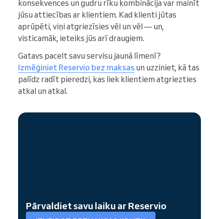
konsekvences un gudru rīku kombinācija var mainīt
jūsu attiecības ar klientiem. Kad klienti jūtas
aprūpēti, viņi atgriezīsies vēl un vēl — un,
visticamāk, ieteiks jūs arī draugiem.
Gatavs pacelt savu servisu jaunā līmenī?
Izmēģiniet Reservio bez maksas
un uzziniet, kā tas
palīdz radīt pieredzi, kas liek klientiem atgriezties
atkal un atkal.
Pārvaldiet savu laiku ar Reservio