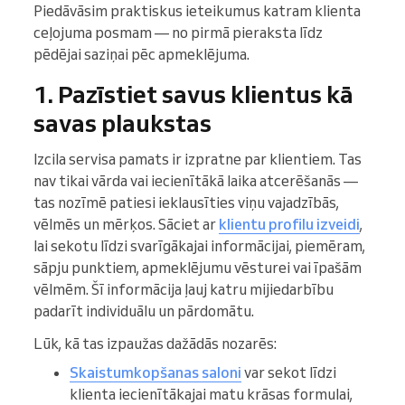
Piedāvāsim praktiskus ieteikumus katram klienta
ceļojuma posmam — no pirmā pieraksta līdz
pēdējai saziņai pēc apmeklējuma.
1. Pazīstiet savus klientus kā
savas plaukstas
Izcila servisa pamats ir izpratne par klientiem. Tas
nav tikai vārda vai iecienītākā laika atcerēšanās —
tas nozīmē patiesi ieklausīties viņu vajadzībās,
vēlmēs un mērķos. Sāciet ar
klientu profilu izveidi
,
lai sekotu līdzi svarīgākajai informācijai, piemēram,
sāpju punktiem, apmeklējumu vēsturei vai īpašām
vēlmēm. Šī informācija ļauj katru mijiedarbību
padarīt individuālu un pārdomātu.
Lūk, kā tas izpaužas dažādās nozarēs:
Skaistumkopšanas saloni
var sekot līdzi
klienta iecienītākajai matu krāsas formulai,