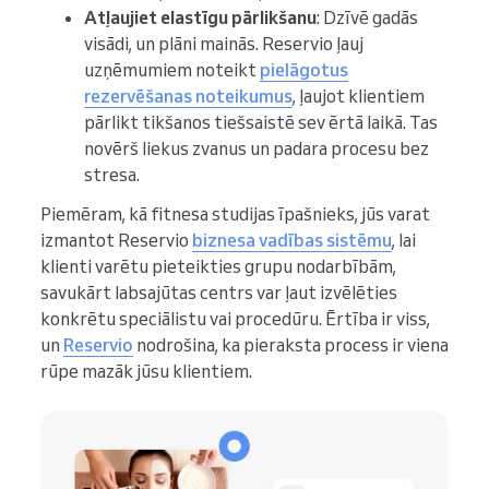
Atļaujiet elastīgu pārlikšanu
: Dzīvē gadās
visādi, un plāni mainās. Reservio ļauj
uzņēmumiem noteikt
pielāgotus
rezervēšanas noteikumus
, ļaujot klientiem
pārlikt tikšanos tiešsaistē sev ērtā laikā. Tas
novērš liekus zvanus un padara procesu bez
stresa.
Piemēram, kā fitnesa studijas īpašnieks, jūs varat
izmantot Reservio
biznesa vadības sistēmu
, lai
klienti varētu pieteikties grupu nodarbībām,
savukārt labsajūtas centrs var ļaut izvēlēties
konkrētu speciālistu vai procedūru. Ērtība ir viss,
un
Reservio
nodrošina, ka pieraksta process ir viena
rūpe mazāk jūsu klientiem.