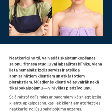
Neatkarīgi no tā, vai vadāt skaistumkopšanas
salonu, fitnesa studiju vai labsajūtas klīniku, viena
lieta nemainās: izcils serviss ir atslēga
apmierinātiem klientiem un atkārtotiem
pierakstiem. Mūsdienās klienti vēlas vairāk nekā
tikai pakalpojumu — viņi vēlas piedzīvojumu.
Šajā rakstā dalīsimies ar padomiem, kā sniegt izcilu
klientu apkalpošanu, kas liek klientiem atgriezties
neatkarīgi no jūsu pakalpojumu nozares.