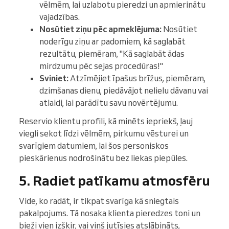
vēlmēm, lai uzlabotu pieredzi un apmierinātu
vajadzības.
Nosūtiet ziņu pēc apmeklējuma:
Nosūtiet
noderīgu ziņu ar padomiem, kā saglabāt
rezultātu, piemēram, "Kā saglabāt ādas
mirdzumu pēc sejas procedūras!"
Sviniet:
Atzīmējiet īpašus brīžus, piemēram,
dzimšanas dienu, piedāvājot nelielu dāvanu vai
atlaidi, lai parādītu savu novērtējumu.
Reservio klientu profili, kā minēts iepriekš, ļauj
viegli sekot līdzi vēlmēm, pirkumu vēsturei un
svarīgiem datumiem, lai šos personiskos
pieskārienus nodrošinātu bez liekas piepūles.
5. Radiet patīkamu atmosfēru
Vide, ko radāt, ir tikpat svarīga kā sniegtais
pakalpojums. Tā nosaka klienta pieredzes toni un
bieži vien izšķir, vai viņš jutīsies atslābināts,