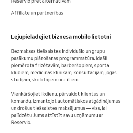
Reservio pret alternatīvām
Affiliate un partnerības
Lejupielādējiet biznesa mobilo lietotni
Bezmaksas tiešsaistes individuālo un grupu 
pasākumu plānošanas programmatūra. Ideāli 
piemērota frizētavām, barberšopiem, sporta 
klubiem, medicīnas klīnikām, konsultācijām, jogas 
studijām, skolotājiem un citiem.

Vienkāršojiet ikdienu, pārvaldot klientus un 
komandu, izmantojot automātiskos atgādinājumus 
un drošus tiešsaistes maksājumus — viss, lai 
palīdzētu Jums attīstīt savu uzņēmumu ar 
Reservio.