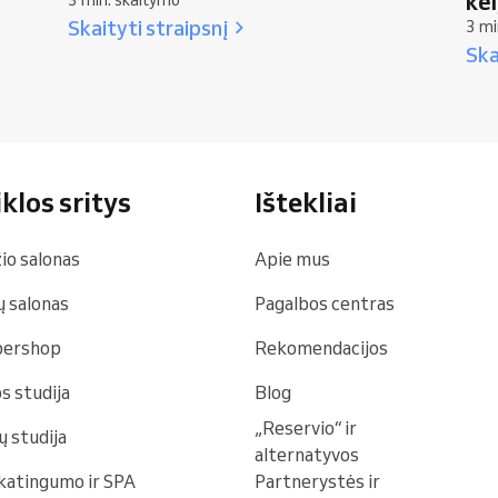
kel
Skaityti straipsnį
3 mi
Ska
klos sritys
Ištekliai
io salonas
Apie mus
 salonas
Pagalbos centras
bershop
Rekomendacijos
s studija
Blog
„Reservio“ ir
ų studija
alternatyvos
katingumo ir SPA
Partnerystės ir