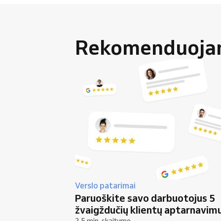
Rekomenduojami
Verslo patarimai
Paruoškite savo darbuotojus 5
žvaigždučių klientų aptarnavimu
2.5 min. skaitymo