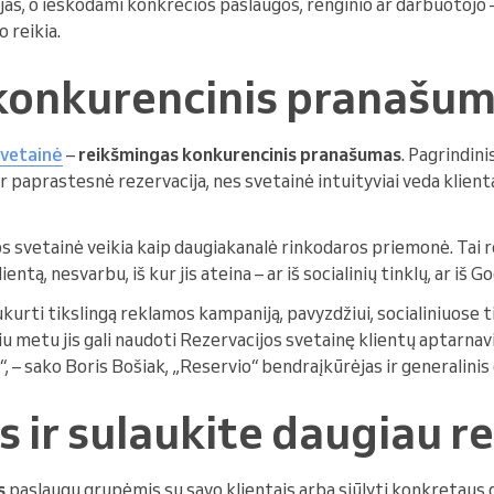
jas, o ieškodami konkrečios paslaugos, renginio ar darbuotojo
o reikia.
konkurencinis pranašu
svetainė
–
reikšmingas konkurencinis pranašumas
. Pagrindini
ir paprastesnė rezervacija, nes svetainė intuityviai veda klien
s svetainė veikia kaip daugiakanalė rinkodaros priemonė. Tai re
ntą, nesvarbu, iš kur jis ateina – ar iš socialinių tinklų, ar iš 
ukurti tikslingą reklamos kampaniją, pavyzdžiui, socialiniuose t
iu metu jis gali naudoti Rezervacijos svetainę klientų aptarna
– sako Boris Bošiak, „Reservio“ bendraįkūrėjas ir generalinis 
s ir sulaukite daugiau r
s
paslaugų grupėmis su savo klientais arba siūlyti konkretaus 