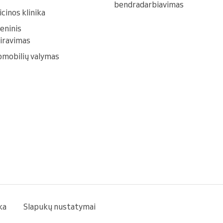
bendradarbiavimas
cinos klinika
eninis
iravimas
mobilių valymas
ka
Slapukų nustatymai