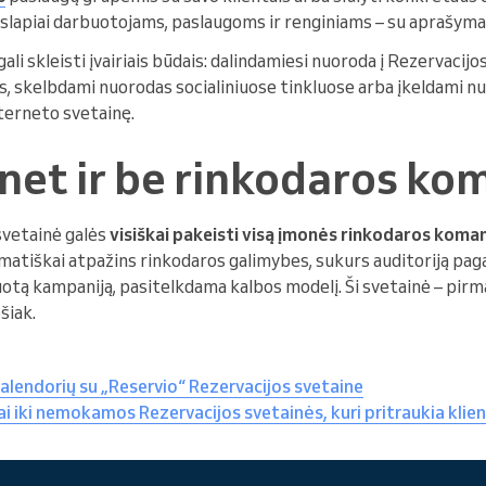
uslapiai darbuotojams, paslaugoms ir renginiams – su aprašyma
ali skleisti įvairiais būdais: dalindamiesi nuoroda į Rezervacij
, skelbdami nuorodas socialiniuose tinkluose arba įkeldami nu
terneto svetainę.
net ir be rinkodaros k
svetainė galės
visiškai pakeisti visą įmonės rinkodaros koma
tiškai atpažins rinkodaros galimybes, sukurs auditoriją pagal
otą kampaniją, pasitelkdama kalbos modelį. Ši svetainė – pirma
šiak.
alendorių su „Reservio“ Rezervacijos svetaine
ai iki nemokamos Rezervacijos svetainės, kuri pritraukia klie