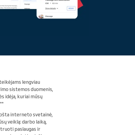
Skaityti daugiau
 teikėjams lengviau
avimo sistemos duomenis,
ės idėja, kuriai mūsų
**
ruošta interneto svetainė,
sų veiklą: darbo laiką,
truoti paslaugas ir