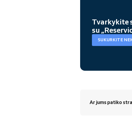
Tvarkykite 
su „Reservi
SUKURKITE NE
Ar jums patiko stra