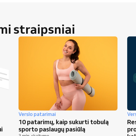
 straipsniai
Verslo patarimai
Ver
10 patarimų, kaip sukurti tobulą
Res
i
sporto paslaugų pasiūlą
pro
3 min. skaitymo