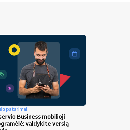
slo patarimai
ervio Business mobilioji
gramėlė: valdykite verslą