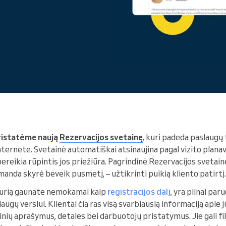
Vadovaujate didelei
organizacijai
ristatėme naują
Rezervacijos svetainę
, kuri padeda paslaugų
internete. Svetainė automatiškai atsinaujina pagal vizito plan
ereikia rūpintis jos priežiūra. Pagrindinė Rezervacijos svetain
nda skyrė beveik pusmetį, – užtikrinti puikią kliento patirtį.
kurią gaunate nemokamai kaip
registracijos dalį
, yra pilnai pa
ugų verslui. Klientai čia ras visą svarbiausią informaciją apie jū
inių aprašymus, detales bei darbuotojų pristatymus. Jie gali fil