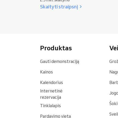
Skaityti straipsnį
Produktas
Vei
Gauti demonstraciją
Grož
Kainos
Nagų
Kalendorius
Bar
Internetinė
Jogo
rezervacija
Šoki
Tinklalapis
Svei
Pardavimo vieta