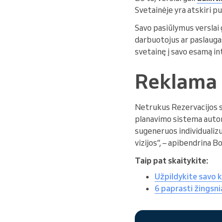
Svetainėje yra atskiri p
Savo pasiūlymus verslai g
darbuotojus ar paslaugas
svetainę į savo esamą in
Reklama 
Netrukus Rezervacijos 
planavimo sistema automa
sugeneruos individualizu
vizijos“, – apibendrina Bo
Taip pat skaitykite:
Užpildykite savo k
6 paprasti žingsni