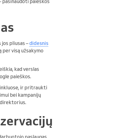
 – pasinaudoti paieškos
mas
s jos pliusas –
didesnis
tą per visą užsakymo
iškia, kad verslas
Google paieškos.
inkluose, ir pritraukti
vimui bei kampanijų
direktorius.
ezervacijų
darbuotojo paslaugas.