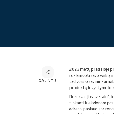
Internetinė rezervacija
Omnichannel rezervacijų
sprendimas
2023 metų pradžioje p
reklamuoti savo veiklą 
DALINTIS
tad verslo savininkui neb
produktų ir vystymo koma
Rezervacijos svetainė, 
tinkanti kiekvienam pasla
adresą, paslaugų ar reng