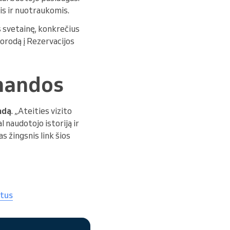
is ir nuotraukomis.
os svetainę, konkrečius
orodą į Rezervacijos
omandos
ndą
. „Ateities vizito
 naudotojo istoriją ir
s žingsnis link šios
ntus