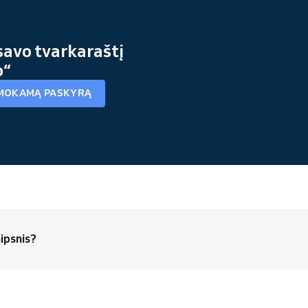
savo tvarkaraštį
o“
MOKAMĄ PASKYRĄ
ipsnis?