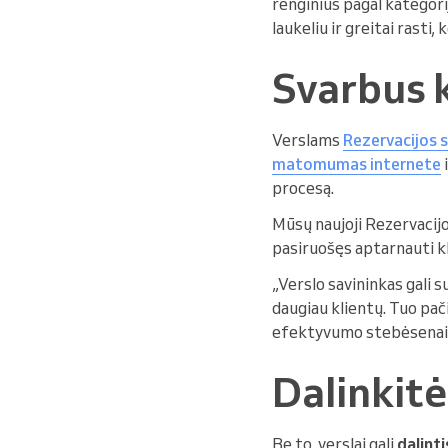
renginius pagal kategori
laukeliu ir greitai rasti, k
Svarbus 
Verslams
Rezervacijos 
matomumas internete
procesą.
Mūsų naujoji Rezervacijo
pasiruošęs aptarnauti klie
„Verslo savininkas gali s
daugiau klientų. Tuo pač
efektyvumo stebėsenai“, 
Dalinkitė
Be to, verslai gali
dalinti