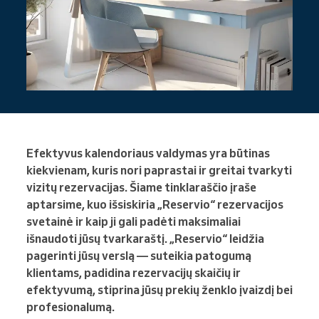
Efektyvus kalendoriaus valdymas yra būtinas
kiekvienam, kuris nori paprastai ir greitai tvarkyti
vizitų rezervacijas. Šiame tinklaraščio įraše
aptarsime, kuo išsiskiria „Reservio“ rezervacijos
svetainė ir kaip ji gali padėti maksimaliai
išnaudoti jūsų tvarkaraštį. „Reservio“ leidžia
pagerinti jūsų verslą — suteikia patogumą
klientams, padidina rezervacijų skaičių ir
efektyvumą, stiprina jūsų prekių ženklo įvaizdį bei
profesionalumą.