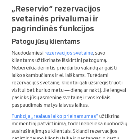
„Reservio“ rezervacijos
svetainės privalumai ir
pagrindinės funkcijos
Patogu jūsų klientams
Naudodamiesi
rezervacijos svetaine
, savo
klientams užtikrinate išskirtinį patogumą.
Nebereikia derintis prie darbo valandų ar gaišti
laiko skambučiams ir el. laiškams. Turėdami
rezervacijos svetainę, klientai gali užsiregistruoti
vizitui bet kuriuo metu — dieną ar naktį. Jie lengvai
pasieks jūsų asmeninę svetainę ir vos keliais
paspaudimais matys laisvus laikus.
Funkcija „realaus laiko prieinamumas“
užtikrina
momentinį patvirtinimą, todėl nebelieka nuobodžių
susirašinėjimų su klientais. Sklandi rezervacijos
patirtis taupo klientų laiką ir pastangas, o kartu