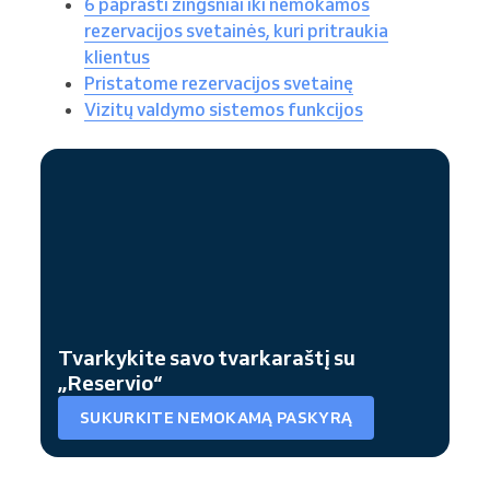
6 paprasti žingsniai iki nemokamos
rezervacijos svetainės, kuri pritraukia
klientus
Pristatome rezervacijos svetainę
Vizitų valdymo sistemos funkcijos
Tvarkykite savo tvarkaraštį su
„Reservio“
SUKURKITE NEMOKAMĄ PASKYRĄ