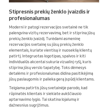
Stipresnis prekių ženklo įvaizdis ir
profesionalumas
Moderni ir patogi rezervacijos svetainė ne tik
palengvina vizitų rezervavimą, bet ir stiprina jūsų
prekių ženklo įvaizdį. Turėdami asmeninę
rezervacijos svetainę su jūsų prekių ženklo
elementais, kuriate vientisą ir nuoseklią klientų
patirtį. Integruotas logotipas, spalvos ir kiti
individualūs akcentai sukuria vizualinį ryšį, kuris
stiprina jūsų verslo tapatybę. Toks dėmesys
detalėms ir profesionalumas didina pasitikėjimą
jūsų paslaugomis ir palieka gerą įspūdį klientams.
Teigiama patirtis jūsų svetainėje parodo, kad
rūpinatės klientais ir siekiate aukščiausio
aptarnavimo lygio. Tai skatina lojalumą ir
dažnesnius sugrįžimus.