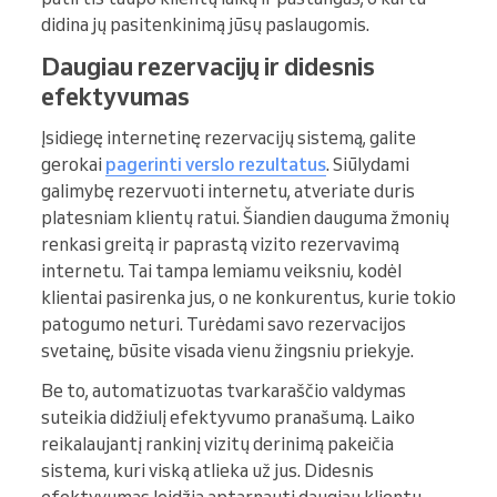
didina jų pasitenkinimą jūsų paslaugomis.
Daugiau rezervacijų ir didesnis
efektyvumas
Įsidiegę internetinę rezervacijų sistemą, galite
gerokai
pagerinti verslo rezultatus
. Siūlydami
galimybę rezervuoti internetu, atveriate duris
platesniam klientų ratui. Šiandien dauguma žmonių
renkasi greitą ir paprastą vizito rezervavimą
internetu. Tai tampa lemiamu veiksniu, kodėl
klientai pasirenka jus, o ne konkurentus, kurie tokio
patogumo neturi. Turėdami savo rezervacijos
svetainę, būsite visada vienu žingsniu priekyje.
Be to, automatizuotas tvarkaraščio valdymas
suteikia didžiulį efektyvumo pranašumą. Laiko
reikalaujantį rankinį vizitų derinimą pakeičia
sistema, kuri viską atlieka už jus. Didesnis