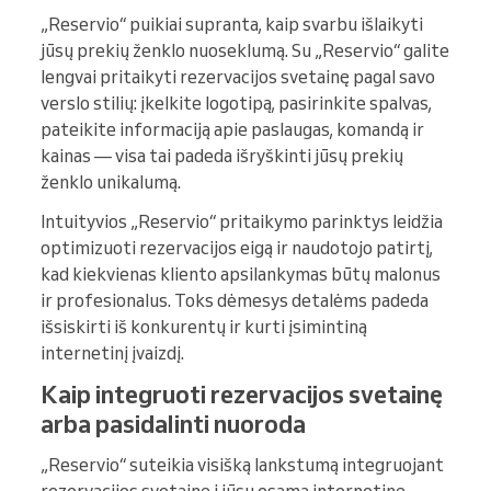
„Reservio“ puikiai supranta, kaip svarbu išlaikyti
jūsų prekių ženklo nuoseklumą. Su „Reservio“ galite
lengvai pritaikyti rezervacijos svetainę pagal savo
verslo stilių: įkelkite logotipą, pasirinkite spalvas,
pateikite informaciją apie paslaugas, komandą ir
kainas — visa tai padeda išryškinti jūsų prekių
ženklo unikalumą.
Intuityvios „Reservio“ pritaikymo parinktys leidžia
optimizuoti rezervacijos eigą ir naudotojo patirtį,
kad kiekvienas kliento apsilankymas būtų malonus
ir profesionalus. Toks dėmesys detalėms padeda
išsiskirti iš konkurentų ir kurti įsimintiną
internetinį įvaizdį.
Kaip integruoti rezervacijos svetainę
arba pasidalinti nuoroda
„Reservio“ suteikia visišką lankstumą integruojant