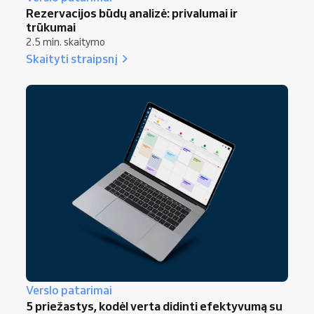
Rezervacijos būdų analizė: privalumai ir
trūkumai
2.5 min. skaitymo
Skaityti straipsnį
Verslo patarimai
5 priežastys, kodėl verta didinti efektyvumą su