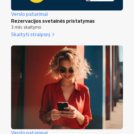
Verslo patarimai
Rezervacijos svetainės pristatymas
3 min. skaitymo
Skaityti straipsnį
Verslo patarimai