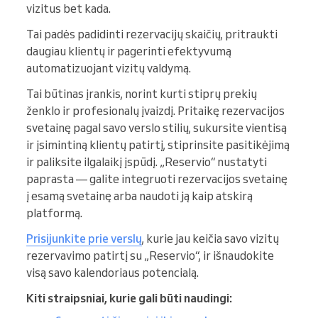
vizitus bet kada.
Tai padės padidinti rezervacijų skaičių, pritraukti
daugiau klientų ir pagerinti efektyvumą
automatizuojant vizitų valdymą.
Tai būtinas įrankis, norint kurti stiprų prekių
ženklo ir profesionalų įvaizdį. Pritaikę rezervacijos
svetainę pagal savo verslo stilių, sukursite vientisą
ir įsimintiną klientų patirtį, stiprinsite pasitikėjimą
ir paliksite ilgalaikį įspūdį. „Reservio“ nustatyti
paprasta — galite integruoti rezervacijos svetainę
į esamą svetainę arba naudoti ją kaip atskirą
platformą.
Prisijunkite prie verslų
, kurie jau keičia savo vizitų
rezervavimo patirtį su „Reservio“, ir išnaudokite
visą savo kalendoriaus potencialą.
Kiti straipsniai, kurie gali būti naudingi: