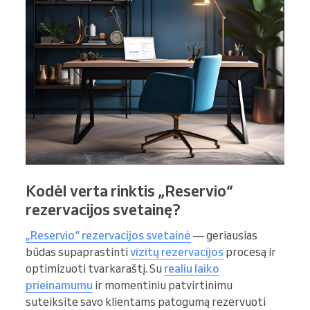
Kodėl verta rinktis „Reservio“
rezervacijos svetainę?
„Reservio“ rezervacijos svetainė
— geriausias
būdas supaprastinti
vizitų rezervacijos
procesą ir
optimizuoti tvarkaraštį. Su
realiu laiko
prieinamumu
ir momentiniu patvirtinimu
suteiksite savo klientams patogumą rezervuoti