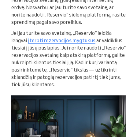
rezervacijos svetainę į jūsų esamą internetinę
erdvę. Nesvarbu, ar jau turite savo svetainę, ar
norite naudoti „Reservio“ siūlomą platformą, rasite
sprendimą pagal savo poreikius.
Jei jau turite savo svetainę, „Reservio“ leidžia
lengvai
įterpti rezervacijos mygtukus
ar valdiklius
tiesiai į jūsų puslapius. Jei norite naudoti „Reservio“
rezervacijos svetainę kaip atskirą platformą, galite
nukreipti klientus tiesiai į ją. Kad ir kurį variantą
pasirinktumėte, „Reservio“ tikslas — užtikrinti
sklandžią ir patogią rezervacijos patirtį tiek jums,
tiek jūsų klientams.