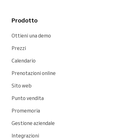
community di Reservio e apparirà nei motori
di ricerca e su siti web come
Google
,
Bing
e
Prodotto
Facebook
.
Ottieni una demo
Prezzi
Calendario
Prenotazioni online
Sito web
Punto vendita
Promemoria
Gestione aziendale
Integrazioni