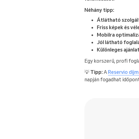
Néhány tipp:
Átlátható szolgál
Friss képek és vé
Mobilra optimalizá
Jól látható foglal
Különleges ajánla
Egy korszerű, profi fogl
💡
Tipp:
A
Reservio díjm
napján fogadhat időpont