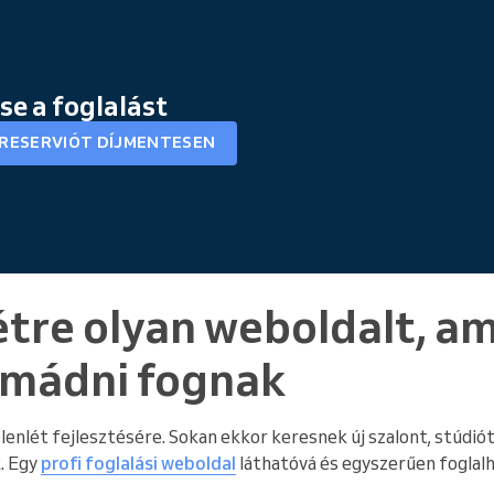
se a foglalást
 RESERVIÓT DÍJMENTESEN
tre olyan weboldalt, am
 imádni fognak
 jelenlét fejlesztésére. Sokan ekkor keresnek új szalont, stúdi
. Egy
profi foglalási weboldal
láthatóvá és egyszerűen foglalh