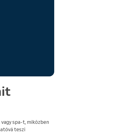
it
ót vagy spa-t, miközben
atóvá teszi