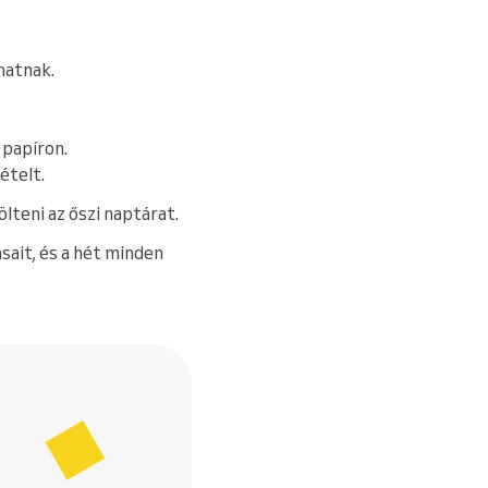
hatnak.
 papíron.
ételt.
lteni az őszi naptárat.
sait, és a hét minden