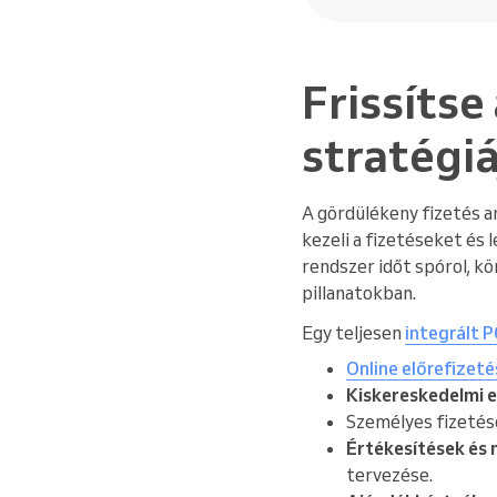
Frissítse
stratégiá
A gördülékeny fizetés a
kezeli a fizetéseket és
rendszer időt spórol, kö
pillanatokban.
Egy teljesen
integrált 
Online előrefizeté
Kiskereskedelmi 
Személyes fizetés
Értékesítések és 
tervezése.