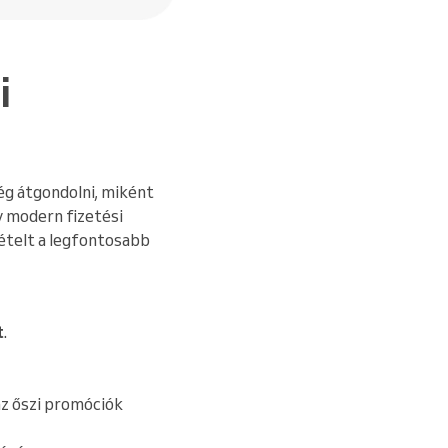
i
ég átgondolni, miként
y modern fizetési
vételt a legfontosabb
t
.
az őszi promóciók