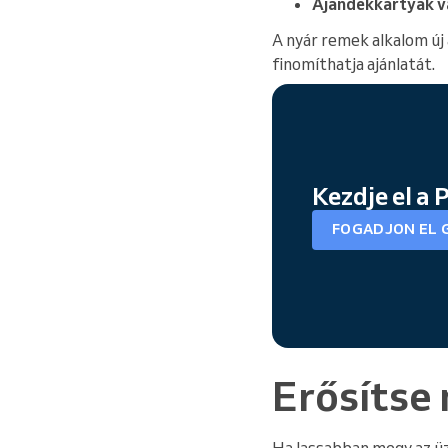
Ajándékkártyák v
A nyár remek alkalom új
finomíthatja ajánlatát.
Kezdje el a
FOGADJON EL 
Erősítse
Ha lassabban megy az üz