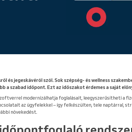
Egy vállalatot működtet
ről és jegeskávéról szól. Sok szépség- és wellness szakemb
bb a szabad időpont. Ezt az időszakot érdemes a saját előny
oftverrel modernizálhatja foglalásait, leegyszerűsítheti a fi
solatait az ügyfelekkel – így felkészülten, tele naptárral, st
vábbi növekedést.
 időpontfoglaló rendsze