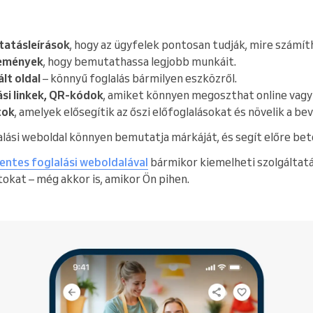
tatásleírások
, hogy az ügyfelek pontosan tudják, mire számít
lemények
, hogy bemutathassa legjobb munkáit.
lt oldal
– könnyű foglalás bármilyen eszközről.
ási linkek, QR-kódok
, amiket könnyen megoszthat online vagy
tok
, amelyek elősegítik az őszi előfoglalásokat és növelik a bev
alási weboldal könnyen bemutatja márkáját, és segít előre betö
entes foglalási weboldalával
bármikor kiemelheti szolgáltatá
okat – még akkor is, amikor Ön pihen.