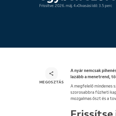
Online foglalás
Frissítve: 2026. máj. 4.
Olvasási idő: 3.5 perc
Sokoldalú foglalási megoldás
A nyár nemcsak pihenés
lazább a menetrend, tö
MEGOSZTÁS
A megfelelő mindenes sz
szorosabbra fűzheti kapc
mozgalmas őszt és a to
Frissítse