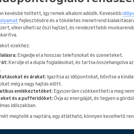
an kevésbé telített, így remek alkalom adódik. Kevesebb
időp
folyamat
fejlesztésére és a tökéletes menetrend kialakításár
szert, elkerülheti az őszi hajtást, és rendezettebb munkarend
karítva.
zakot ezekhez:
lalásra:
Engedje el a hosszas telefonokat és üzeneteket.
rát:
Kerülje el a dupla foglalásokat, és tartsa összehangolva az
.
ltatásokat és árakat:
Igazítsa az időpontokat, bővítse a kínál
kat még a nagy hajtás előtt.
atikus emlékeztetőket:
Egyszerűen csökkentheti a meg nem 
teket és a pufferidőket:
Óvja az energiáját, és tegyen a görd
lmas időszakban.
ét megtelik a naptára, egy átlátható, könnyen kezelhető re