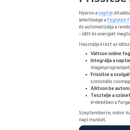
Nyáron a
naptár
általáb
lehetősége a
foglalási 
és automatizálja a rend
– időt és energiát megta
Használja ki ezt az idős
Váltson online fog
Integrálja a naptá
magánprogramjait
Frissítse a szolgá
szezonális csomago
Állítson be autom
Tesztelje a szüne
érdekében a forga
Szeptemberre, mikor ism
napi munkát.