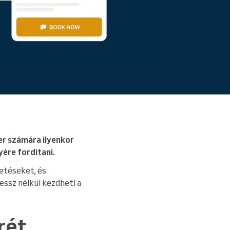
Bővebben
er számára ilyenkor
ére fordítani.
zetéseket, és
ressz nélkül kezdheti a
rét