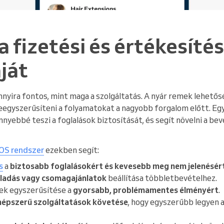
 a fizetési és értékesítés
ját
nnyira fontos, mint maga a szolgáltatás. A nyár remek lehetős
 leegyszerűsíteni a folyamatokat a nagyobb forgalom előtt. Eg
nnyebbé teszi a foglalások biztosítását, és segít növelni a be
POS rendszer
ezekben segít:
s
a
biztosabb foglalásokért és kevesebb meg nem jelenésér
eladás vagy csomagajánlatok
beállítása többletbevételhez.
ek egyszerűsítése a
gyorsabb, problémamentes élményért
.
népszerű szolgáltatások követése
, hogy egyszerűbb legyen 