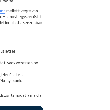
ont
mellett végre van
a. Ha most egyszerűsíti
del indulhat a szezonban
 üzleti és
atot, vagy vezessen be
jelenéseket.
ülékeny munka
ndszer támogatja majd a