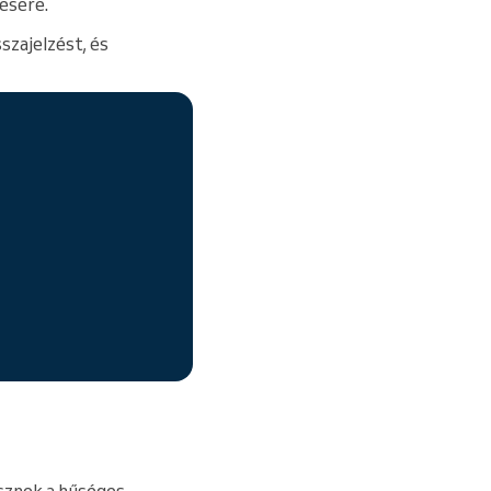
lésére.
szajelzést, és
sznek a hűséges,