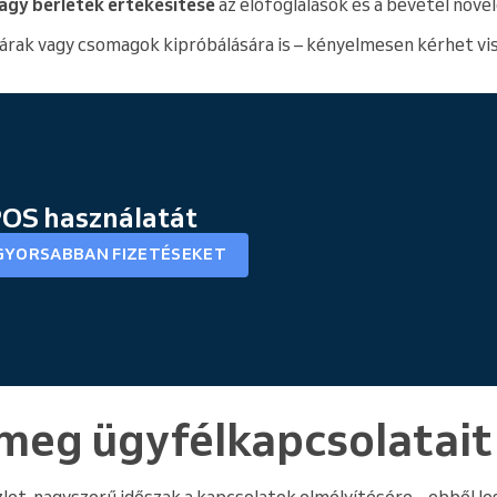
agy bérletek értékesítése
az előfoglalások és a bevétel növe
 árak vagy csomagok kipróbálására is – kényelmesen kérhet vis
 POS használatát
GYORSABBAN FIZETÉSEKET
 meg ügyfélkapcsolatait
let, nagyszerű időszak a kapcsolatok elmélyítésére – ebből le