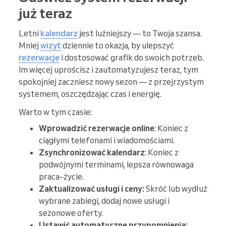
już teraz
Letni
kalendarz
jest luźniejszy — to Twoja szansa.
Mniej
wizyt
dziennie to okazja, by ulepszyć
rezerwacje
i dostosować grafik do swoich potrzeb.
Im więcej uprościsz i zautomatyzujesz teraz, tym
spokojniej zaczniesz nowy sezon — z przejrzystym
systemem, oszczędzając czas i energię.
Warto w tym czasie:
Wprowadzić rezerwacje online
: Koniec z
ciągłymi telefonami i wiadomościami.
Zsynchronizować kalendarz
: Koniec z
podwójnymi terminami, lepsza równowaga
praca–życie.
Zaktualizować usługi i ceny:
Skróć lub wydłuż
wybrane zabiegi, dodaj nowe usługi i
sezonowe oferty.
Ustawić automatyczne przypomnienia: