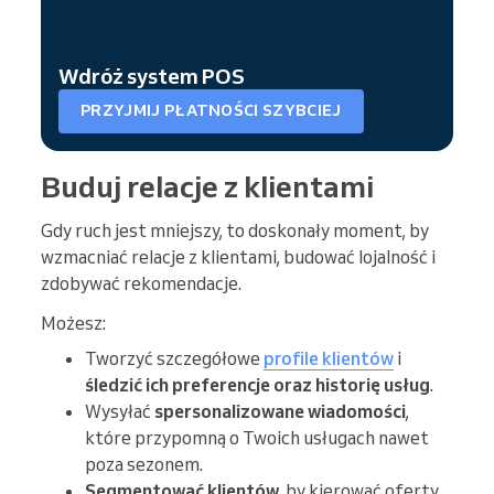
Wdróż system POS
PRZYJMIJ PŁATNOŚCI SZYBCIEJ
Buduj relacje z klientami
Gdy ruch jest mniejszy, to doskonały moment, by
wzmacniać relacje z klientami, budować lojalność i
zdobywać rekomendacje.
Możesz:
Tworzyć szczegółowe
profile klientów
i
śledzić ich preferencje oraz historię usług
.
Wysyłać
spersonalizowane wiadomości
,
które przypomną o Twoich usługach nawet
poza sezonem.
Segmentować klientów
, by kierować oferty