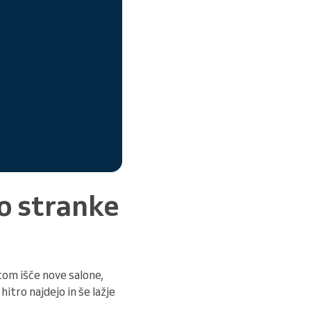
do stranke
tom išče nove salone,
itro najdejo in še lažje