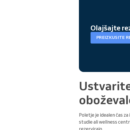
Olajšajte re
PREIZKUSITE 
Ustvarite
oboževal
Poletje je idealen čas z
studie ali wellness cent
rezervirajo.