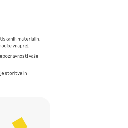
 tiskanih materialih.
ihodke vnaprej.
 prepoznavnosti vaše
je storitve in