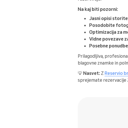
Na kaj biti pozorni:
Jasni opisi storit
Posodobite fotogr
Optimizacija za m
Vidne povezave za
Posebne ponudbe
Prilagodljiva, profesiona
blagovne znamke in poln
💡
Nasvet:
Z
Reservio b
sprejemate rezervacije