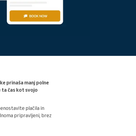
Preberite več
ake prinaša manj polne
 ta čas kot svojo
nostavite plačila in
noma pripravljeni, brez