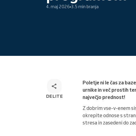
4. maj 2026
3.5 min branja
Omnichannel rešitev za
rezervacije
Poletje ni le čas za ba
urnike in več prostih te
DELITE
največjo prednost!
Z dobrim vse-v-enem sis
okrepite odnose s stran
stresa in zasedeni do za