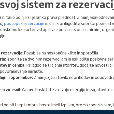
svoj sistem za rezervaci
ni tako poln, kar je lahko prava prednost. Z manj vsakodnevn
voj
postopek rezervacije
in urnik prilagodite sebi. Če poenosta
jesenskemu kaosu ter vstopili v naporno sezono z mirnim, organ
ijo.
 rezervacije
: Pozabite na neskončne klice in sporočila.
rja
: Izognite se dvojnim rezervacijam in uskladite poslovne te
tev in cenika:
Prilagodite trajanje storitev, dodajte novosti a
 povpraševanje naraste.
ejnih opomnikov:
Zmanjšajte število neprihodov in odpovedi
in vmesnih časov:
Poskrbite za svojo energijo in zagotovite
.
l polniti septembra, boste imeli izpiljen, brezskrben sistem, ki