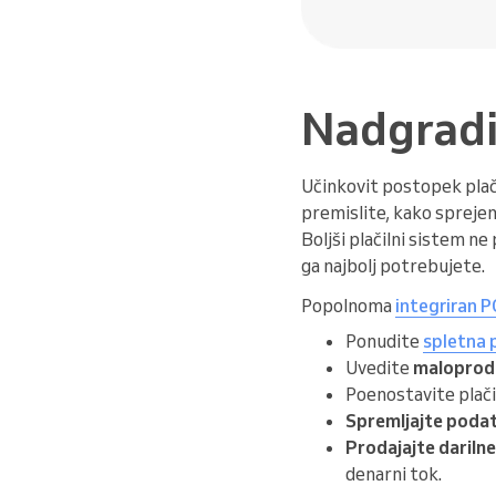
Nadgradit
Učinkovit postopek plači
premislite, kako sprejem
Boljši plačilni sistem ne
ga najbolj potrebujete.
Popolnoma
integriran 
Ponudite
spletna 
Uvedite
maloproda
Poenostavite plačil
Spremljajte podat
Prodajajte darilne
denarni tok.