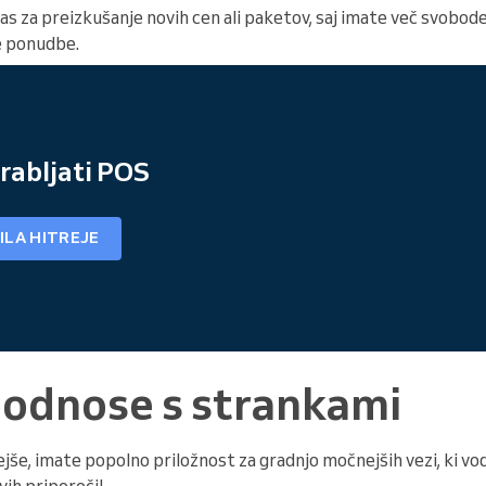
 čas za preizkušanje novih cen ali paketov, saj imate več svobod
je ponudbe.
rabljati POS
ILA HITREJE
 odnose s strankami
jše, imate popolno priložnost za gradnjo močnejših vezi, ki vodi
ih priporočil.