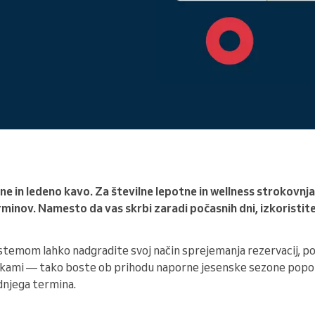
Vodite veliko organizacijo
zene in ledeno kavo. Za številne lepotne in wellness strokovnj
rminov. Namesto da vas skrbi zaradi počasnih dni, izkoristite
temom lahko nadgradite svoj način sprejemanja rezervacij, poe
kami — tako boste ob prihodu naporne jesenske sezone popol
dnjega termina.