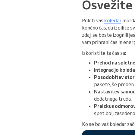
Osvežite 
Poleti vaš
koledar
morda 
končno čas, da izpilite s
zdaj, se boste izognili 
vam prihrani čas in energ
Izkoristite ta čas za:
Prehod na spletne
Integracijo koleda
Posodobitev stori
pakete, še preden
Nastavitev samod
dodatnega truda.
Preizkus odmorov 
spet bolj zasedeno
Ko se bo vaš koledar zače