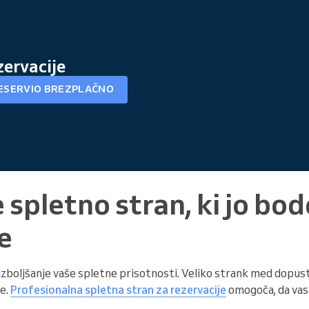
zervacije
RESERVIO BREZPLAČNO
 spletno stran, ki jo bo
e
a izboljšanje vaše spletne prisotnosti. Veliko strank med dopus
re.
Profesionalna spletna stran za rezervacije
omogoča, da vas h