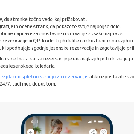
ev
, da stranke točno vedo, kaj pričakovati.
afije in ocene strank
, da pokažete svoje najboljše delo.
obilne naprave
za enostavne rezervacije z vsake naprave.
 rezervacije in QR-kode
, ki jih delite na družbenih omrežjih in
, ki spodbujajo zgodnje jesenske rezervacije in zagotavljajo pr
lna spletna stran za rezervacije je ena najlažjih poti do večje
ega jesenskega koledarja.
rezplačno spletno stranjo za rezervacije
lahko izpostavite svo
 24/7, tudi med dopustom.