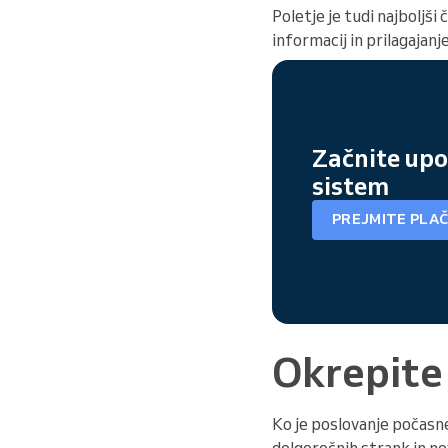
Poletje je tudi najboljši
informacij in prilagajan
Začnite upo
sistem
PREJMITE PLAČ
Okrepite
Ko je poslovanje počasne
dolgoročnih strank in nov