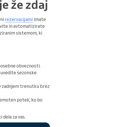
je že zdaj
imi
rezervacijami
imate
vite in avtomatizirate
iziranim sistemom, ki
r osebne obveznosti.
li uvedite sezonske
 v zadnjem trenutku brez
 nemoten potek, ko bo
 dela za vas.