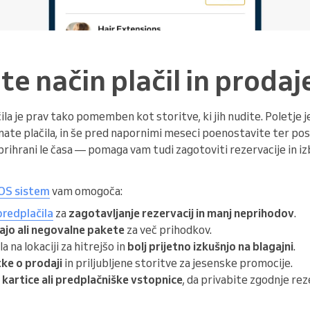
e način plačil in prodaj
la je prav tako pomemben kot storitve, ki jih nudite. Poletje je
ate plačila, in še pred napornimi meseci poenostavite ter pos
 prihrani le časa — pomaga vam tudi zagotoviti rezervacije in iz
POS sistem
vam omogoča:
predplačila
za
zagotavljanje rezervacij in manj neprihodov
.
jo ali negovalne pakete
za več prihodkov.
a na lokaciji za hitrejšo in
bolj prijetno izkušnjo na blagajni
.
ke o prodaji
in priljubljene storitve za jesenske promocije.
 kartice ali predplačniške vstopnice
, da privabite zgodnje rez