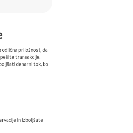
e
 odlična priložnost, da
pešite transakcije.
boljšati denarni tok, ko
ervacije in izboljšate