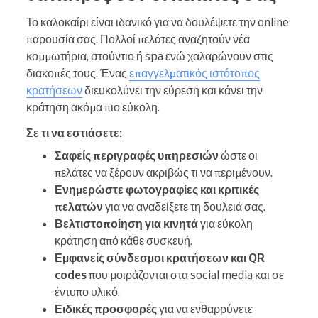
Το καλοκαίρι είναι ιδανικό για να δουλέψετε την online
παρουσία σας. Πολλοί πελάτες αναζητούν νέα
κομμωτήρια, στούντιο ή spa ενώ χαλαρώνουν στις
διακοπές τους. Ένας
επαγγελματικός ιστότοπος
κρατήσεων
διευκολύνει την εύρεση και κάνει την
κράτηση ακόμα πιο εύκολη.
Σε τι να εστιάσετε:
Σαφείς περιγραφές υπηρεσιών
ώστε οι
πελάτες να ξέρουν ακριβώς τι να περιμένουν.
Ενημερώστε φωτογραφίες και κριτικές
πελατών
για να αναδείξετε τη δουλειά σας.
Βελτιστοποίηση για κινητά
για εύκολη
κράτηση από κάθε συσκευή.
Εμφανείς σύνδεσμοι κρατήσεων και QR
codes
που μοιράζονται στα social media και σε
έντυπο υλικό.
Ειδικές προσφορές
για να ενθαρρύνετε