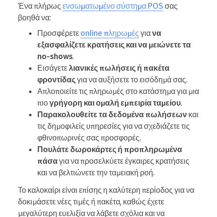
Ένα πλήρως
ενσωματωμένο σύστημα POS
σας
βοηθά να:
Προσφέρετε
online πληρωμές
για
να
εξασφαλίζετε κρατήσεις και να μειώνετε τα
no-shows
.
Εισάγετε
λιανικές πωλήσεις ή πακέτα
φροντίδας
για να αυξήσετε το εισόδημά σας.
Απλοποιείτε τις πληρωμές στο κατάστημα για μια
πιο
γρήγορη και ομαλή εμπειρία ταμείου
.
Παρακολουθείτε τα δεδομένα πωλήσεων
και
τις δημοφιλείς υπηρεσίες για να σχεδιάζετε τις
φθινοπωρινές σας προσφορές.
Πουλάτε δωροκάρτες ή προπληρωμένα
πάσα
για να προσελκύετε έγκαιρες κρατήσεις
και να βελτιώνετε την ταμειακή ροή.
Το καλοκαίρι είναι επίσης η καλύτερη περίοδος για να
δοκιμάσετε νέες τιμές ή πακέτα, καθώς έχετε
μεγαλύτερη ευελιξία να λάβετε σχόλια και να