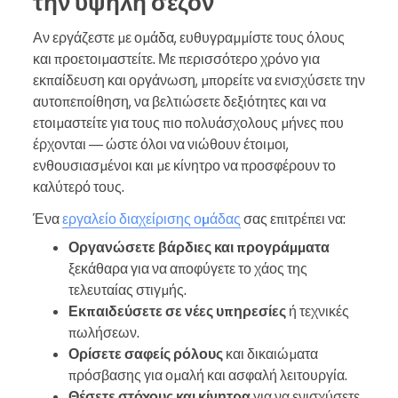
την υψηλή σεζόν
Αν εργάζεστε με ομάδα, ευθυγραμμίστε τους όλους
και προετοιμαστείτε. Με περισσότερο χρόνο για
εκπαίδευση και οργάνωση, μπορείτε να ενισχύσετε την
αυτοπεποίθηση, να βελτιώσετε δεξιότητες και να
ετοιμαστείτε για τους πιο πολυάσχολους μήνες που
έρχονται — ώστε όλοι να νιώθουν έτοιμοι,
ενθουσιασμένοι και με κίνητρο να προσφέρουν το
καλύτερό τους.
Ένα
εργαλείο διαχείρισης ομάδας
σας επιτρέπει να:
Οργανώσετε βάρδιες και προγράμματα
ξεκάθαρα για να αποφύγετε το χάος της
τελευταίας στιγμής.
Εκπαιδεύσετε σε νέες υπηρεσίες
ή τεχνικές
πωλήσεων.
Ορίσετε σαφείς ρόλους
και δικαιώματα
πρόσβασης για ομαλή και ασφαλή λειτουργία.
Θέσετε στόχους και κίνητρα
για να ενισχύσετε