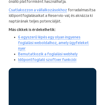
önálló platformként használhatja.
Csatlakozzon a vállalkozásokhoz
forradalmasítsa
időpontfoglalásaikat a Reservio-val, és aknázza ki
naptárának teljes potenciálját.
Más cikkek is érdekelhetik:
6 egyszerű lépés egy olyan ingyenes
foglalási weboldalhoz, amely ügyfeleket
nyer
Bemutatkozik a foglalási webhely
Időpontfoglaló szoftver funkciói