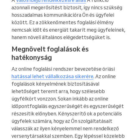
A
Valós idejű rendelkezésre állás
A funkció
azonnali megerősítést biztosít, így nincs szükség
hosszadalmas kommunikációra Ön és ügyfelei
között. Ez a zökkenőmentes foglalási élmény
nemcsak időt és energiát takarít meg ügyfeleinek,
hanem növeli általános elégedettségüket is.
Megnövelt foglalások és
hatékonyság
Az online foglalási rendszer bevezetése óriási
hatással lehet vállalkozása sikerére
. Az online
foglalások kényelmének biztosításával
lehetőséget teremt arra, hogy szélesebb
ügyfélkört vonzzon. Sokan inkább az online
időpontfoglalás egyszerűségét és egyszerűségét
részesítik előnyben. Kényszerítő ok a potenciális
ügyfelek számára, hogy az Ön szolgáltatásait
válasszák az ilyen kényelemmel nem rendelkező
versenytársakkal szemben. Egy lépéssel közelebb