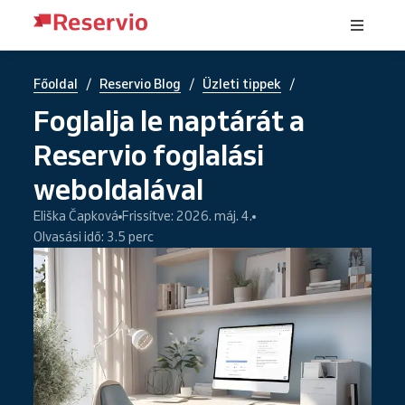
/
/
/
Főoldal
Reservio Blog
Üzleti tippek
Foglalja le naptárát a
Reservio foglalási
weboldalával
Eliška Čapková
Frissítve: 2026. máj. 4.
Olvasási idő: 3.5 perc