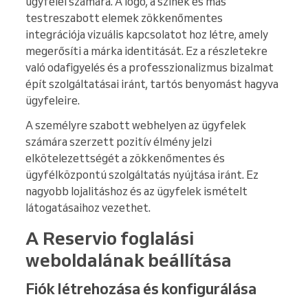
ügyfelei számára. A logó, a színek és más
testreszabott elemek zökkenőmentes
integrációja vizuális kapcsolatot hoz létre, amely
megerősíti a márka identitását. Ez a részletekre
való odafigyelés és a professzionalizmus bizalmat
épít szolgáltatásai iránt, tartós benyomást hagyva
ügyfeleire.
A személyre szabott webhelyen az ügyfelek
számára szerzett pozitív élmény jelzi
elkötelezettségét a zökkenőmentes és
ügyfélközpontú szolgáltatás nyújtása iránt. Ez
nagyobb lojalitáshoz és az ügyfelek ismételt
látogatásaihoz vezethet.
A Reservio foglalási
weboldalának beállítása
Fiók létrehozása és konfigurálása