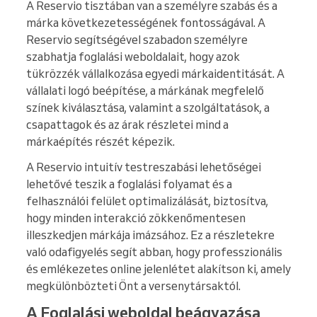
A Reservio tisztában van a személyre szabás és a
márka következetességének fontosságával. A
Reservio segítségével szabadon személyre
szabhatja foglalási weboldalait, hogy azok
tükrözzék vállalkozása egyedi márkaidentitását. A
vállalati logó beépítése, a márkának megfelelő
színek kiválasztása, valamint a szolgáltatások, a
csapattagok és az árak részletei mind a
márkaépítés részét képezik.
A Reservio intuitív testreszabási lehetőségei
lehetővé teszik a foglalási folyamat és a
felhasználói felület optimalizálását, biztosítva,
hogy minden interakció zökkenőmentesen
illeszkedjen márkája imázsához. Ez a részletekre
való odafigyelés segít abban, hogy professzionális
és emlékezetes online jelenlétet alakítson ki, amely
megkülönbözteti Önt a versenytársaktól.
A Foglalási weboldal beágyazása