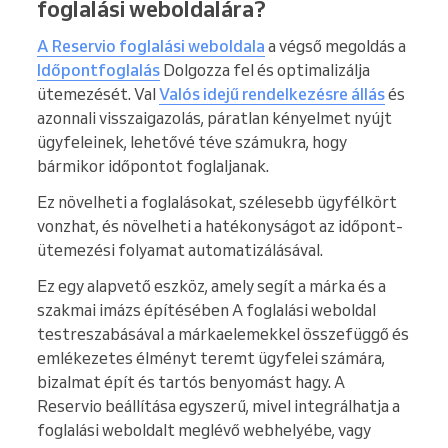
foglalási weboldalára?
A Reservio foglalási weboldala
a végső megoldás a
Időpontfoglalás
Dolgozza fel és optimalizálja
ütemezését. Val
Valós idejű rendelkezésre állás
és
azonnali visszaigazolás, páratlan kényelmet nyújt
ügyfeleinek, lehetővé téve számukra, hogy
bármikor időpontot foglaljanak.
Ez növelheti a foglalásokat, szélesebb ügyfélkört
vonzhat, és növelheti a hatékonyságot az időpont-
ütemezési folyamat automatizálásával.
Ez egy alapvető eszköz, amely segít a márka és a
szakmai imázs építésében A foglalási weboldal
testreszabásával a márkaelemekkel összefüggő és
emlékezetes élményt teremt ügyfelei számára,
bizalmat épít és tartós benyomást hagy. A
Reservio beállítása egyszerű, mivel integrálhatja a
foglalási weboldalt meglévő webhelyébe, vagy