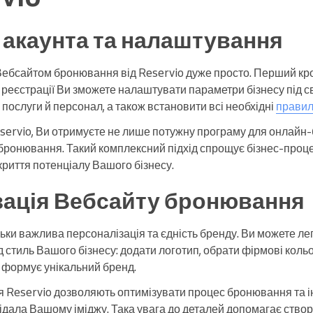
 акаунта та налаштування
Вебсайтом бронювання від Reservio дуже просто. Перший к
с реєстрації Ви зможете налаштувати параметри бізнесу під с
послуги й персонал, а також встановити всі необхідні
правил
ervio, Ви отримуєте не лише потужну програму для онлайн-
ронювання. Такий комплексний підхід спрощує бізнес-проце
риття потенціалу Вашого бізнесу.
зація Вебсайту бронювання
ільки важлива персоналізація та єдність бренду. Ви можете л
стиль Вашого бізнесу: додати логотип, обрати фірмові кольо
е формує унікальний бренд.
я Reservio дозволяють оптимізувати процес бронювання та і
ідала Вашому іміджу. Така увага до деталей допомагає ство