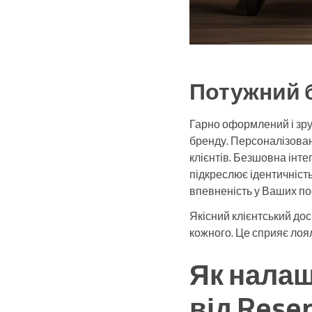
Потужний б
Гарно оформлений і зру
бренду. Персоналізован
клієнтів. Безшовна інте
підкреслює ідентичність
впевненість у Ваших по
Якісний клієнтський дос
кожного. Це сприяє лоя
Як нала
від Rese