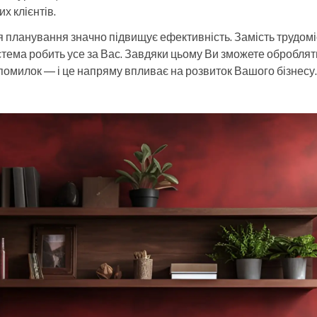
х клієнтів.
ія планування значно підвищує ефективність. Замість трудомі
стема робить усе за Вас. Завдяки цьому Ви зможете оброблят
 помилок — і це напряму впливає на розвиток Вашого бізнесу.