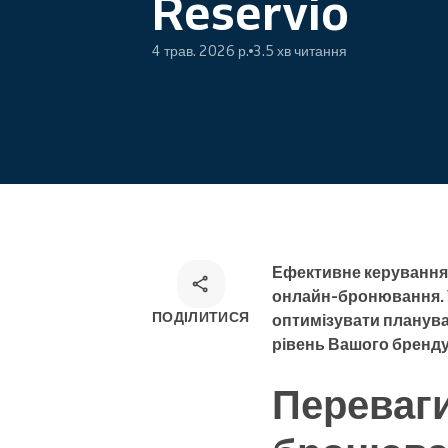
Reservio
Онлайн-запис
4 трав. 2026 р.
3.5 хв читання
Омніканальний розв'язок для
запису
Ефективне керування 
онлайн-бронювання. У
ПОДІЛИТИСЯ
оптимізувати плануван
рівень Вашого бренду
Переваги