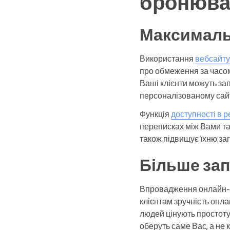
бронюван
Максимальн
Використання
вебсайту
про обмеження за часом
Ваші клієнти можуть зап
персоналізованому сайті
Функція
доступності в 
переписках між Вами та 
також підвищує їхню за
Більше зап
Впровадження онлайн-
клієнтам зручність онл
людей цінують простоту
оберуть саме Вас, а не