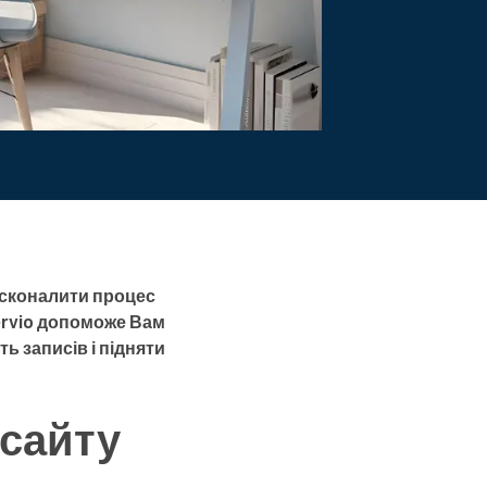
осконалити процес
ervio допоможе Вам
ь записів і підняти
бсайту