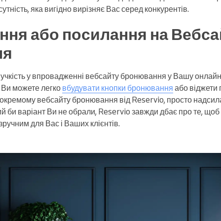
тність, яка вигідно вирізняє Вас серед конкурентів.
ння або посилання на Вебса
ня
нучкість у впровадженні вебсайту бронювання у Вашу онлайн
, Ви можете легко
вбудувати кнопки бронювання
або віджети 
 окремому вебсайту бронювання від Reservio, просто надсил
й би варіант Ви не обрали, Reservio завжди дбає про те, щоб
ручним для Вас і Ваших клієнтів.