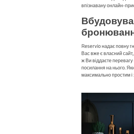
впізнавану онлайн-прису
Вбудовува
бронюван
Reservio надає повну г
Вас вже є власний сайт
ж Ви віддаєте перевагу
посилання на нього. Яки
максимально простим і з