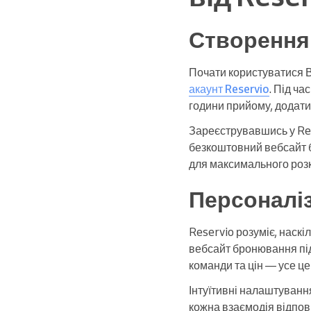
Створення
Почати користуватися 
акаунт Reservio
. Під ча
години прийому, додати 
Зареєструвавшись у Res
безкоштовний вебсайт б
для максимального розк
Персоналі
Reservio розуміє, наск
вебсайт бронювання під 
команди та цін — усе ц
Інтуїтивні налаштуванн
кожна взаємодія відпов