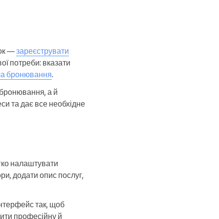
рок —
зареєструвати
вої потреби: вказати
а бронювання
.
бронювання, а й
си та дає все необхідне
егко налаштувати
ри, додати опис послуг,
нтерфейс так, щоб
рити професійну й