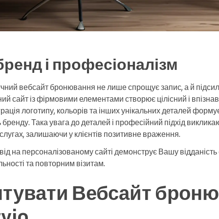
ренд і професіоналізм
чний вебсайт бронювання не лише спрощує запис, а й підси
ий сайт із фірмовими елементами створює цілісний і впізнав
грація логотипу, кольорів та інших унікальних деталей формує
 бренду. Така увага до деталей і професійний підхід викликаю
слугах, залишаючи у клієнтів позитивне враження.
від на персоналізованому сайті демонструє Вашу відданість 
льності та повторним візитам.
штувати Вебсайт брон
rvio