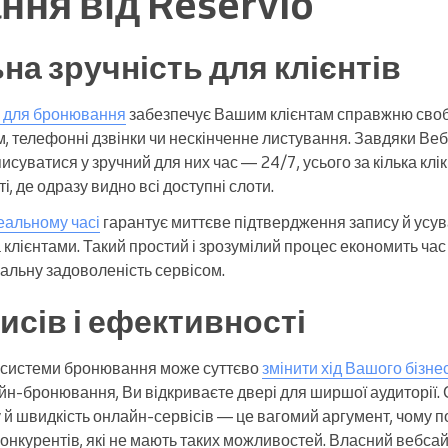
ня від Reservio
а зручність для клієнтів
 для бронювання
забезпечує Вашим клієнтам справжню своб
, телефонні дзвінки чи нескінченне листування. Завдяки В
исуватися у зручний для них час — 24/7, усього за кілька клік
, де одразу видно всі доступні слоти.
реальному часі
гарантує миттєве підтвердження запису й усув
клієнтами. Такий простий і зрозумілий процес економить час і
гальну задоволеність сервісом.
исів і ефективності
системи бронювання може суттєво
змінити хід Вашого бізне
айн-бронювання, Ви відкриваєте двері для ширшої аудиторії. 
 й швидкість онлайн-сервісів — це вагомий аргумент, чому по
 конкурентів, які не мають таких можливостей. Власний вебс