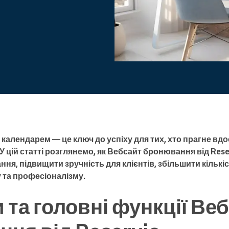
Enterprise
Ви керуєте великою
організацією
календарем — це ключ до успіху для тих, хто прагне вд
 цій статті розглянемо, як Вебсайт бронювання від Res
ня, підвищити зручність для клієнтів, збільшити кількіст
 та професіоналізму.
 та головні функції Ве