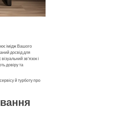
лює імідж Вашого
аний досвід для
 візуальний зв’язок і
ть довіру та
сервісу й турботу про
ювання