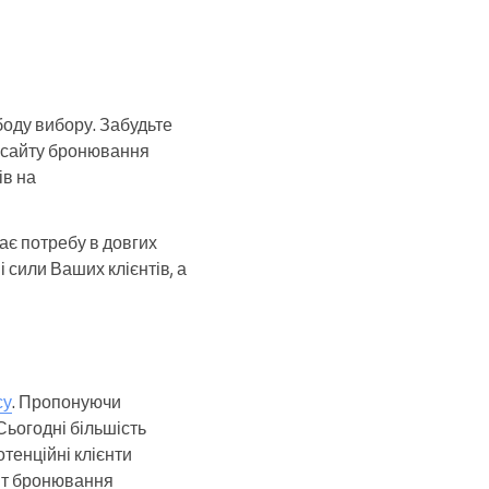
оду вибору. Забудьте
ебсайту бронювання
ів на
ає потребу в довгих
 сили Ваших клієнтів, а
су
. Пропонуючи
Сьогодні більшість
тенційні клієнти
айт бронювання