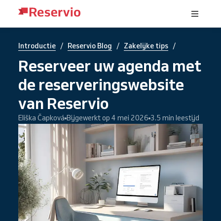
/
/
/
Introductie
Reservio Blog
Zakelijke tips
Reserveer uw agenda met
de reserveringswebsite
van Reservio
Eliška Čapková
Bijgewerkt op 4 mei 2026
3.5 min leestijd