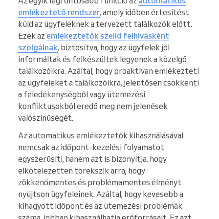
Az egyik legfontosabb funkció az
automatikus
emlékeztető rendszer
, amely időben értesítést
küld az ügyfeleknek a tervezett találkozók előtt.
Ezek az
emlékeztetők szelíd felhívásként
szolgálnak
, biztosítva, hogy az ügyfelek jól
informáltak és felkészültek legyenek a közelgő
találkozóikra. Azáltal, hogy proaktívan emlékezteti
az ügyfeleket a találkozóikra, jelentősen csökkenti
a feledékenységből vagy ütemezési
konfliktusokból eredő meg nem jelenések
valószínűségét.
Az automatikus emlékeztetők kihasználásával
nemcsak az időpont-kezelési folyamatot
egyszerűsíti, hanem azt is bizonyítja, hogy
elkötelezetten törekszik arra, hogy
zökkenőmentes és problémamentes élményt
nyújtson ügyfeleinek. Azáltal, hogy kevesebb a
kihagyott időpont és az ütemezési problémák
száma, jobban kihasználhatja erőforrásait. Ez azt