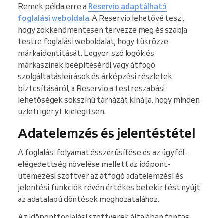
Remek példa erre a
Reservio adaptálható
foglalási weboldala
. A Reservio lehetővé teszi,
hogy zökkenőmentesen tervezze meg és szabja
testre foglalási weboldalát, hogy tükrözze
márkaidentitását. Legyen szó logók és
márkaszínek beépítéséről vagy átfogó
szolgáltatásleírások és árképzési részletek
biztosításáról, a Reservio a testreszabási
lehetőségek sokszínű tárházát kínálja, hogy minden
üzleti igényt kielégítsen.
Adatelemzés és jelentéstétel
A foglalási folyamat ésszerűsítése és az ügyfél-
elégedettség növelése mellett az időpont-
ütemezési szoftver az átfogó adatelemzési és
jelentési funkciók révén értékes betekintést nyújt
az adatalapú döntések meghozatalához.
Az időpontfoglalási szoftverek általában fontos