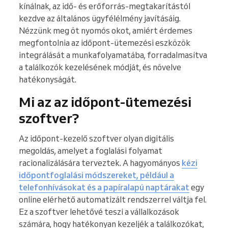
kínálnak, az idő- és erőforrás-megtakarítástól
kezdve az általános ügyfélélmény javításáig.
Nézzünk meg öt nyomós okot, amiért érdemes
megfontolnia az időpont-ütemezési eszközök
integrálását a munkafolyamatába, forradalmasítva
a találkozók kezelésének módját, és növelve
hatékonyságát.
Mi az az időpont-ütemezési
szoftver?
Az időpont-kezelő szoftver olyan digitális
megoldás, amelyet a foglalási folyamat
racionalizálására terveztek. A hagyományos
kézi
időpontfoglalási módszereket, például a
telefonhívásokat és a papíralapú naptárakat
egy
online elérhető automatizált rendszerrel váltja fel.
Ez a szoftver lehetővé teszi a vállalkozások
számára, hogy hatékonyan kezeljék a találkozókat,