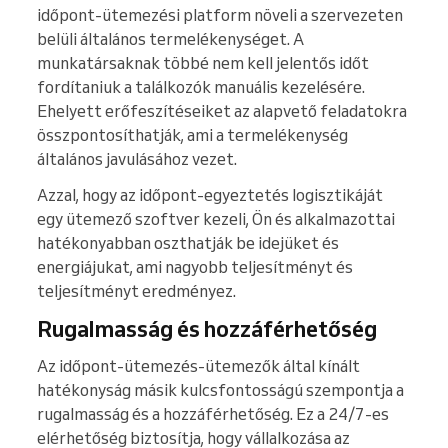
időpont-ütemezési platform növeli a szervezeten
belüli általános termelékenységet. A
munkatársaknak többé nem kell jelentős időt
fordítaniuk a találkozók manuális kezelésére.
Ehelyett erőfeszítéseiket az alapvető feladatokra
összpontosíthatják, ami a termelékenység
általános javulásához vezet.
Azzal, hogy az időpont-egyeztetés logisztikáját
egy ütemező szoftver kezeli, Ön és alkalmazottai
hatékonyabban oszthatják be idejüket és
energiájukat, ami nagyobb teljesítményt és
teljesítményt eredményez.
Rugalmasság és hozzáférhetőség
Az időpont-ütemezés-ütemezők által kínált
hatékonyság másik kulcsfontosságú szempontja a
rugalmasság és a hozzáférhetőség. Ez a 24/7-es
elérhetőség biztosítja, hogy vállalkozása az