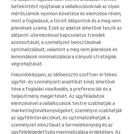
betekintést nyújtanak a vállalkozásoknak az olyan
mérőszámok nyomon követése és elemzése révén,
mint a foglalások, a törölt időpontok és a meg nem
jelenések száma. Ezek az adatok lehetővé teszik az
időpont-ütemezéssel kapcsolatos trendek
azonosítását, a személyzet beosztásának
optimalizálását, valamint a meg nem jelenések és
lemondások minimalizálására irányuló stratégiák
végrehajtását.
Hasonlóképpen, az időbeosztó szoftver értékes
ügyfél- és személyzeti analitikát kínál, lehetővé
téve a foglalási viselkedés, a preferenciák és a
teljesítmény megértését. Az ügyféladatok
elemzésével a vállalkozások testre szabhatják a
marketingtevékenységeket, személyre szabhatják
az ügyfélinterakciókat, és optimalizálhatják a
személyzet elosztását a termelékenység és az
ügyfélelégedettség maximalizálása érdekében. Az