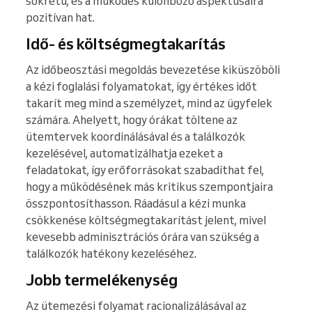
sokrétű, és a működés különböző aspektusaira
pozitívan hat.
Idő- és költségmegtakarítás
Az időbeosztási megoldás bevezetése kiküszöböli
a kézi foglalási folyamatokat, így értékes időt
takarít meg mind a személyzet, mind az ügyfelek
számára. Ahelyett, hogy órákat töltene az
ütemtervek koordinálásával és a találkozók
kezelésével, automatizálhatja ezeket a
feladatokat, így erőforrásokat szabadíthat fel,
hogy a működésének más kritikus szempontjaira
összpontosíthasson. Ráadásul a kézi munka
csökkenése költségmegtakarítást jelent, mivel
kevesebb adminisztrációs órára van szükség a
találkozók hatékony kezeléséhez.
Jobb termelékenység
Az ütemezési folyamat racionalizálásával az