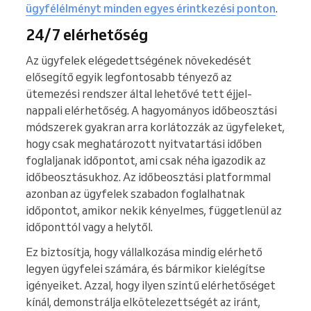
ügyfélélményt minden egyes érintkezési ponton
.
24/7 elérhetőség
Az ügyfelek elégedettségének növekedését
elősegítő egyik legfontosabb tényező az
ütemezési rendszer által lehetővé tett éjjel-
nappali elérhetőség. A hagyományos időbeosztási
módszerek gyakran arra korlátozzák az ügyfeleket,
hogy csak meghatározott nyitvatartási időben
foglaljanak időpontot, ami csak néha igazodik az
időbeosztásukhoz. Az időbeosztási platformmal
azonban az ügyfelek szabadon foglalhatnak
időpontot, amikor nekik kényelmes, függetlenül az
időponttól vagy a helytől.
Ez biztosítja, hogy vállalkozása mindig elérhető
legyen ügyfelei számára, és bármikor kielégítse
igényeiket. Azzal, hogy ilyen szintű elérhetőséget
kínál, demonstrálja elkötelezettségét az iránt,