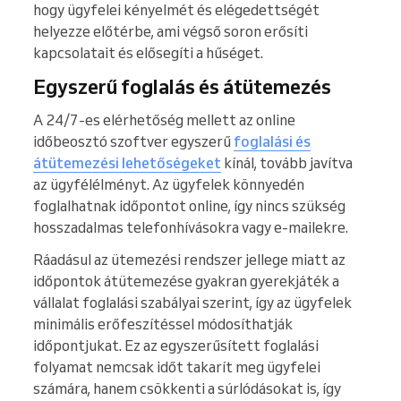
hogy ügyfelei kényelmét és elégedettségét
helyezze előtérbe, ami végső soron erősíti
kapcsolatait és elősegíti a hűséget.
Egyszerű foglalás és átütemezés
A 24/7-es elérhetőség mellett az online
időbeosztó szoftver egyszerű
foglalási és
átütemezési lehetőségeket
kínál, tovább javítva
az ügyfélélményt. Az ügyfelek könnyedén
foglalhatnak időpontot online, így nincs szükség
hosszadalmas telefonhívásokra vagy e-mailekre.
Ráadásul az ütemezési rendszer jellege miatt az
időpontok átütemezése gyakran gyerekjáték a
vállalat foglalási szabályai szerint, így az ügyfelek
minimális erőfeszítéssel módosíthatják
időpontjukat. Ez az egyszerűsített foglalási
folyamat nemcsak időt takarít meg ügyfelei
számára, hanem csökkenti a súrlódásokat is, így