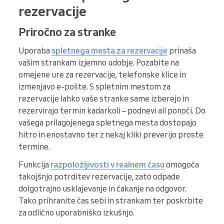
rezervacije
Priročno za stranke
Uporaba
spletnega mesta za rezervacije
prinaša
vašim strankam izjemno udobje. Pozabite na
omejene ure za rezervacije, telefonske klice in
izmenjavo e-pošte. S spletnim mestom za
rezervacije lahko vaše stranke same izberejo in
rezervirajo termin kadarkoli – podnevi ali ponoči. Do
vašega prilagojenega spletnega mesta dostopajo
hitro in enostavno ter z nekaj kliki preverijo proste
termine.
Funkcija
razpoložljivosti v realnem času
omogoča
takojšnjo potrditev rezervacije, zato odpade
dolgotrajno usklajevanje in čakanje na odgovor.
Tako prihranite čas sebi in strankam ter poskrbite
za odlično uporabniško izkušnjo.