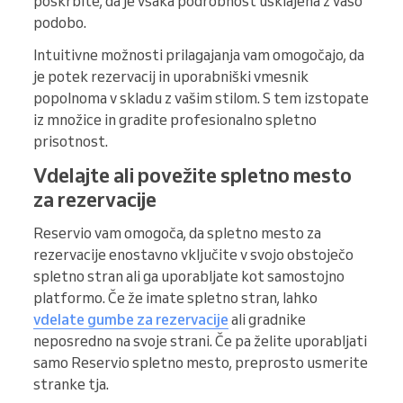
poskrbite, da je vsaka podrobnost usklajena z vašo
podobo.
Intuitivne možnosti prilagajanja vam omogočajo, da
je potek rezervacij in uporabniški vmesnik
popolnoma v skladu z vašim stilom. S tem izstopate
iz množice in gradite profesionalno spletno
prisotnost.
Vdelajte ali povežite spletno mesto
za rezervacije
Reservio vam omogoča, da spletno mesto za
rezervacije enostavno vključite v svojo obstoječo
spletno stran ali ga uporabljate kot samostojno
platformo. Če že imate spletno stran, lahko
vdelate gumbe za rezervacije
ali gradnike
neposredno na svoje strani. Če pa želite uporabljati
samo Reservio spletno mesto, preprosto usmerite
stranke tja.