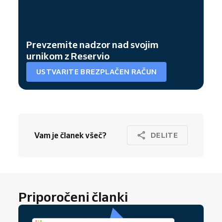
Prevzemite nadzor nad svojim
urnikom z Reservio
USTVARITE BREZPLAČEN RAČUN
Vam je članek všeč?
DELITE
Priporočeni članki