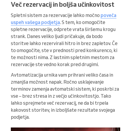
Več rezervacij in boljša učinkovitost
Spletni sistem za rezervacije lahko močno
poveča
uspeh vašega podjetja
. S tem, ko omogočite
spletne rezervacije, odprete vrata širšemu krogu
strank. Danes veliko ljudi pričakuje, da bodo
storitve lahko rezervirali hitro in brez zapletov. Če
to omogočite, ste v prednosti pred konkurenco, ki
te možnosti nima. Z lastnim spletnim mestom za
rezervacije ste vedno korak pred drugimi.
Avtomatizacija urnika vam prihrani veliko časa in
zmanjša možnost napak. Ročno usklajevanje
terminov zamenja avtomatski sistem, ki poskrbi za
vse – brez stresa in z večjo učinkovitostjo. Tako
lahko sprejmete več rezervacij, ne da bi trpela
kakovost storitev, in izboljšate rezultate svojega
podjetja.