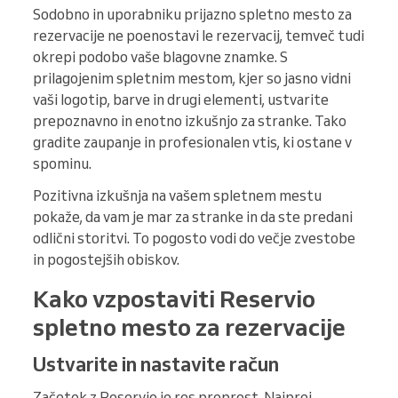
Sodobno in uporabniku prijazno spletno mesto za
rezervacije ne poenostavi le rezervacij, temveč tudi
okrepi podobo vaše blagovne znamke. S
prilagojenim spletnim mestom, kjer so jasno vidni
vaši logotip, barve in drugi elementi, ustvarite
prepoznavno in enotno izkušnjo za stranke. Tako
gradite zaupanje in profesionalen vtis, ki ostane v
spominu.
Pozitivna izkušnja na vašem spletnem mestu
pokaže, da vam je mar za stranke in da ste predani
odlični storitvi. To pogosto vodi do večje zvestobe
in pogostejših obiskov.
Kako vzpostaviti Reservio
spletno mesto za rezervacije
Ustvarite in nastavite račun
Začetek z Reservio je res preprost. Najprej