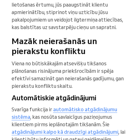
lietošanas ērtumu, jūs paaugstināt klientu
apmierinātību, stiprinot viņu uzticību jūsu
pakalpojumiem un veidojot ilgtermiņa attiecības,
kas balstītas uz savstarpēju cieņu un sapratni.
Mazāk neierašanās un
pierakstu konfliktu
Viena no būtiskākajām atsevišķu tikšanos
plānošanas risinājuma priekšrocībām ir spēja
efektīvi samazināt gan neierašanās gadījumu, gan
pierakstu konfliktu skaitu.
Automātiskie atgādinājumi
Svarīga funkcija ir
automātisko atgādinājumu
sistēma
, kas nosūta savlaicīgus paziņojumus
klientiem pirms ieplānotajām tikšanām. Šie
atgādinājumi kalpo kā draudzīgi atgādinājumi
, lai
klienti būtu informēti un gatavi gaidāmajām