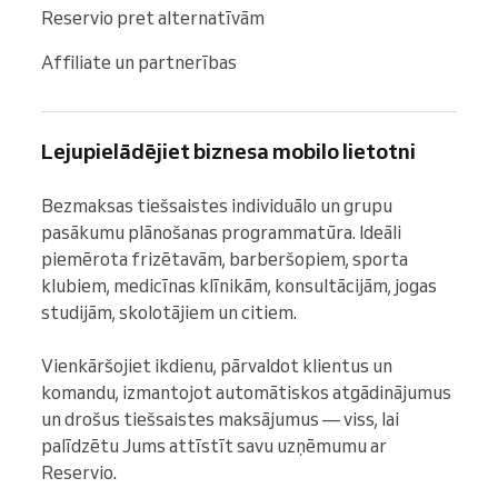
Reservio pret alternatīvām
Affiliate un partnerības
Lejupielādējiet biznesa mobilo lietotni
Bezmaksas tiešsaistes individuālo un grupu 
pasākumu plānošanas programmatūra. Ideāli 
piemērota frizētavām, barberšopiem, sporta 
klubiem, medicīnas klīnikām, konsultācijām, jogas 
studijām, skolotājiem un citiem.

Vienkāršojiet ikdienu, pārvaldot klientus un 
komandu, izmantojot automātiskos atgādinājumus 
un drošus tiešsaistes maksājumus — viss, lai 
palīdzētu Jums attīstīt savu uzņēmumu ar 
Reservio.