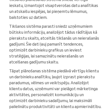
ieskatu, izmantojot visaptverošas datu analītikas
un atskaišu iespējas, lai pieņemtu lēmumus,
balstoties uz datiem.
Tikšanos sistēma parasti sniedz uzņēmumiem
būtisku informāciju, analizējot tādus rādītājus kā
pierakstu skaits, atceltās tikšanās un neierašanās
gadījumi. Šie dati ļauj pamanīt tendences,
optimizēt darbinieku grafikus un ieviest
stratēģijas, lai samazinātu neierašanās un
atcelšanas gadījumu skaitu.
Tāpat plānošanas sistēma piedāvā vērtīgu klientu
un darbinieku analītiku, ļaujot izprast pierakstu
paradumus, vēlmes un veiktspēju. Analizējot
klientu datus, uzņēmumi var pielāgot mārketinga
aktivitātes, personalizēt komunikāciju un
optimizēt darbinieku sadalījumu, lai maksimāli
palielinātu produktivitāti un klientu apmierinātību.