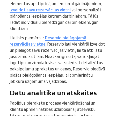
elementus apstiprinājumiem un atgādinājumiem,
izveidot savu rezervācijas vietni
vai personalizēt
plānošanas iespējas katram darbiniekam. Tā jūs
radāt individuālu pieredzi gan darbiniekiem, gan
klientiem.
Lielisks piemērs ir
Reservio pielāgojamā
rezervācijas vietne
. Reservio ļauj vienkārši izveidot
un pielāgot savu rezervācijas vietni, lai tā atbilstu
jūsu zīmola stilam. Neatkarīgi no tā, vai iekļaujat
logotipu un zīmola krāsas vai sniedzat detalizētus
pakalpojumu aprakstus un cenas, Reservio piedāvā
plašas pielāgošanas iespējas, lai apmierinātu
jebkura uzņēmuma vajadzības.
Datu analītika un atskaites
Papildus pierakstu procesa vienkāršošanai un
klientu apmierinātības uzlabošanai, atsevišķu
tikšanos plānošanas sistēma sniedz vērtīgu