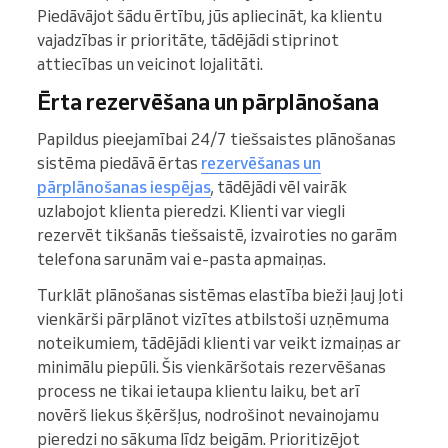
Piedāvājot šādu ērtību, jūs apliecināt, ka klientu
vajadzības ir prioritāte, tādējādi stiprinot
attiecības un veicinot lojalitāti.
Ērta rezervēšana un pārplānošana
Papildus pieejamībai 24/7 tiešsaistes plānošanas
sistēma piedāvā ērtas
rezervēšanas un
pārplānošanas iespējas
, tādējādi vēl vairāk
uzlabojot klienta pieredzi. Klienti var viegli
rezervēt tikšanās tiešsaistē, izvairoties no garām
telefona sarunām vai e-pasta apmaiņas.
Turklāt plānošanas sistēmas elastība bieži ļauj ļoti
vienkārši pārplānot vizītes atbilstoši uzņēmuma
noteikumiem, tādējādi klienti var veikt izmaiņas ar
minimālu piepūli. Šis vienkāršotais rezervēšanas
process ne tikai ietaupa klientu laiku, bet arī
novērš liekus šķēršļus, nodrošinot nevainojamu
pieredzi no sākuma līdz beigām. Prioritizējot