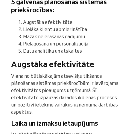
5 galvenās plānošanas sistēmas
priekšrocības:
Augstāka efektivitāte
Lielāka klientu apmierinātība
Mazāk neierašanās gadījumu
Pielāgošana un personalizācija
Datu analītika un atskaites
Augstāka efektivitāte
Viena no būtiskākajām atsevišķu tikšanos
plānošanas sistēmas priekšrocībām ir ievērojams
efektivitātes pieaugums uzņēmumā. Šī
efektivitāte izpaužas dažādos ikdienas procesos
un pozitīvi ietekmē vairākus uzņēmuma darbības
aspektus.
Laika un izmaksu ietaupījums