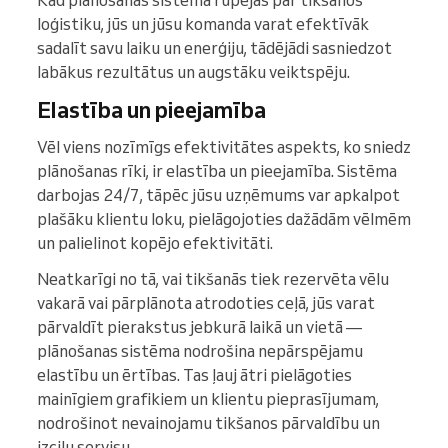
Kad plānošanas sistēma rūpējas par tikšanos
loģistiku, jūs un jūsu komanda varat efektīvāk
sadalīt savu laiku un enerģiju, tādējādi sasniedzot
labākus rezultātus un augstāku veiktspēju.
Elastība un pieejamība
Vēl viens nozīmīgs efektivitātes aspekts, ko sniedz
plānošanas rīki, ir elastība un pieejamība. Sistēma
darbojas 24/7, tāpēc jūsu uzņēmums var apkalpot
plašāku klientu loku, pielāgojoties dažādām vēlmēm
un palielinot kopējo efektivitāti.
Neatkarīgi no tā, vai tikšanās tiek rezervēta vēlu
vakarā vai pārplānota atrodoties ceļā, jūs varat
pārvaldīt pierakstus jebkurā laikā un vietā —
plānošanas sistēma nodrošina nepārspējamu
elastību un ērtības. Tas ļauj ātri pielāgoties
mainīgiem grafikiem un klientu pieprasījumam,
nodrošinot nevainojamu tikšanos pārvaldību un
izcilu servisu.