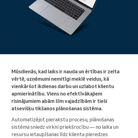
Mūsdienās, kad laiks ir nauda un ērtības ir zelta
vērtē, uzņēmumi nemitīgi meklē veidus, kā
vienkāršot ikdienas darbu un uzlabot klientu
apmierinātību. Viens no efektīvākajiem
risinājumiem abām šīm vajadzībām ir tieši
atsevišķu tikšanos plānošanas sistēma.
Automatizējot pierakstu procesu, plānošanas
sistēma sniedz virkni priekšrocību — no laika un
resursu ietaupīšanas līdz klienta pieredzes