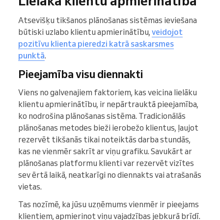
Lielāka klientu apmierinātība
Atsevišķu tikšanos plānošanas sistēmas ieviešana
būtiski uzlabo klientu apmierinātību,
veidojot
pozitīvu klienta pieredzi katrā saskarsmes
punktā
.
Pieejamība visu diennakti
Viens no galvenajiem faktoriem, kas veicina lielāku
klientu apmierinātību, ir nepārtrauktā pieejamība,
ko nodrošina plānošanas sistēma. Tradicionālās
plānošanas metodes bieži ierobežo klientus, ļaujot
rezervēt tikšanās tikai noteiktās darba stundās,
kas ne vienmēr sakrīt ar viņu grafiku. Savukārt ar
plānošanas platformu klienti var rezervēt vizītes
sev ērtā laikā, neatkarīgi no diennakts vai atrašanās
vietas.
Tas nozīmē, ka jūsu uzņēmums vienmēr ir pieejams
klientiem, apmierinot viņu vajadzības jebkurā brīdī.