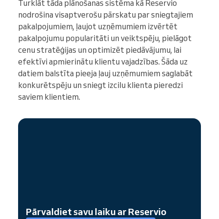
Turklāt tāda plānošanas sistēma kā Reservio
nodrošina visaptverošu pārskatu par sniegtajiem
pakalpojumiem, ļaujot uzņēmumiem izvērtēt
pakalpojumu popularitāti un veiktspēju, pielāgot
cenu stratēģijas un optimizēt piedāvājumu, lai
efektīvi apmierinātu klientu vajadzības. Šāda uz
datiem balstīta pieeja ļauj uzņēmumiem saglabāt
konkurētspēju un sniegt izcilu klienta pieredzi
saviem klientiem.
Pārvaldiet savu laiku ar Reservio