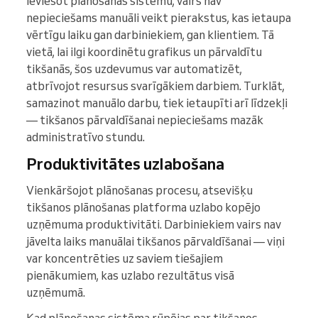
Ieviešot plānošanas sistēmu, vairs nav
nepieciešams manuāli veikt pierakstus, kas ietaupa
vērtīgu laiku gan darbiniekiem, gan klientiem. Tā
vietā, lai ilgi koordinētu grafikus un pārvaldītu
tikšanās, šos uzdevumus var automatizēt,
atbrīvojot resursus svarīgākiem darbiem. Turklāt,
samazinot manuālo darbu, tiek ietaupīti arī līdzekļi
— tikšanos pārvaldīšanai nepieciešams mazāk
administratīvo stundu.
Produktivitātes uzlabošana
Vienkāršojot plānošanas procesu, atsevišķu
tikšanos plānošanas platforma uzlabo kopējo
uzņēmuma produktivitāti. Darbiniekiem vairs nav
jāvelta laiks manuālai tikšanos pārvaldīšanai — viņi
var koncentrēties uz saviem tiešajiem
pienākumiem, kas uzlabo rezultātus visā
uzņēmumā.