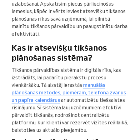
uzlabošanai. Apskatīsim piecus pārliecinošus
iemeslus, kāpēc ir vērts ieviest atsevišķu tikšanos
plānošanas rīkus savā uzņēmumā, lai pilnībā
mainītu tikšanos pārvaldību un paaugstinātu darba
efektivitāti.
Kas ir atsevišķu tikšanos
plānošanas sistēma?
Tikšanos pārvaldības sistēma ir digitāls rīks, kas
izstrādāts, lai padarītu pierakstu procesu
vienkāršāku. Tā aizstāj ierastās
manuālās
plānošanas metodes, piemēram, telefona zvanus
un papīra kalendārus
ar automatizētu tiešsaistes
risinājumu. Šī sistēma ļauj uzņēmumiem efektīvi
pārvaldīt tikšanās, nodrošinot centralizētu
platformu, kur klienti var rezervēt vizītes reāllaikā,
balstoties uz aktuālo pieejamību.