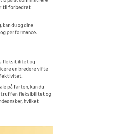
r til forbedret
 kan du og dine
t og performance.
 fleksibilitet og
icere en bredere vifte
ektivitet.
le på farten, kan du
truffen fleksibilitet og
ndeønsker, hvilket