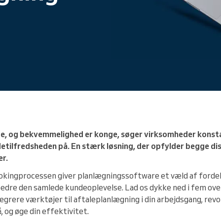
Du leder en stor organisation
penge, og bekvemmelighed er konge, søger virksomheder kons
etilfredsheden på. En stærk løsning, der opfylder begge di
er.
kingprocessen giver planlægningssoftware et væld af fordele, 
rbedre den samlede kundeoplevelse. Lad os dykke ned i fem ove
tegrere værktøjer til aftaleplanlægning i din arbejdsgang, rev
, og øge din effektivitet.