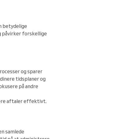
n betydelige
 påvirker forskellige
rocesser og sparer
rdinere tidsplaner og
fokusere på andre
e aftaler effektivt.
en samlede
tid på at administrere