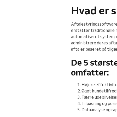
Hvad er s
Aftalestyringssoftware e
erstatter traditionelle
automatiseret system, d
administrere deres afta
aftaler baseret på tilgæ
De 5 størst
omfatter:
Højere effektivit
Øget kundetilfre
Færre udeblivelse
Tilpasning og pers
Dataanalyse og ra