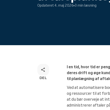
Opdateret 4. maj 2026
3 min læsning
Omnichannel-bookingløsning
I en tid, hvor tid er 
deres drift og øge kund
DEL
til planlægning af aftal
Ved at automatisere boo
og ressourcer til at fo
at du bør overveje at in
administrerer aftaler på