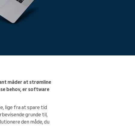
tant måder at strømline
sse behov, er software
lige fra at spare tid
rbevisende grunde til,
olutionere den måde, du