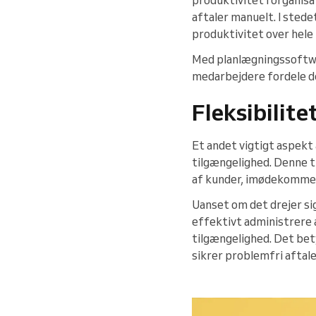
aftaler manuelt. I stede
produktivitet over hele l
Med planlægningssoftwar
medarbejdere fordele de
Fleksibilit
Et andet vigtigt aspekt 
tilgængelighed. Denne t
af kunder, imødekomme 
Uanset om det drejer si
effektivt administrere 
tilgængelighed. Det bety
sikrer problemfri aftal