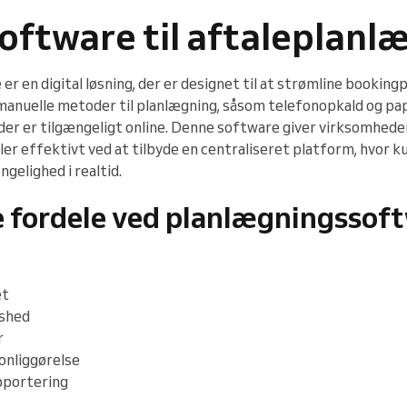
oftware til aftaleplanl
r en digital løsning, der er designet til at strømline bookin
 manuelle metoder til planlægning, såsom telefonopkald og pa
er er tilgængeligt online. Denne software giver virksomhede
ler effektivt ved at tilbyde en centraliseret platform, hvor 
ngelighed i realtid.
e fordele ved planlægningssof
et
dshed
r
onliggørelse
pportering