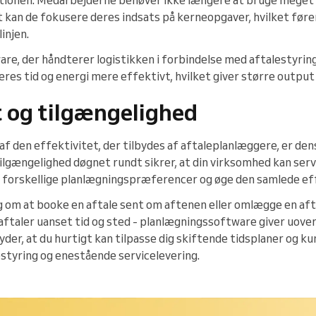
t kan de fokusere deres indsats på kerneopgaver, hvilket føre
injen.
e, der håndterer logistikken i forbindelse med aftalestyring,
res tid og energi mere effektivt, hvilket giver større outpu
et og tilgængelighed
af den effektivitet, der tilbydes af aftaleplanlæggere, er dens
ilgængelighed døgnet rundt sikrer, at din virksomhed kan serv
forskellige planlægningspræferencer og øge den samlede eff
g om at booke en aftale sent om aftenen eller omlægge en afta
aftaler uanset tid og sted - planlægningssoftware giver uover
der, at du hurtigt kan tilpasse dig skiftende tidsplaner og ku
estyring og enestående servicelevering.