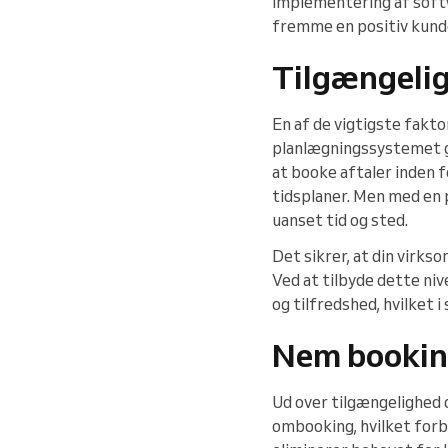
Implementering af softwa
fremme en positiv kund
Tilgængeli
En af de vigtigste fakt
planlægningssystemet g
at booke aftaler inden 
tidsplaner. Men med en 
uanset tid og sted.
Det sikrer, at din virks
Ved at tilbyde dette niv
og tilfredshed, hvilket 
Nem bookin
Ud over tilgængelighed 
ombooking, hvilket forb