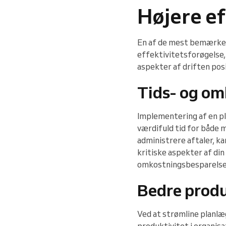
Højere ef
En af de mest bemærkels
effektivitetsforøgelse,
aspekter af driften posi
Tids- og om
Implementering af en p
værdifuld tid for både
administrere aftaler, ka
kritiske aspekter af di
omkostningsbesparelser,
Bedre produ
Ved at strømline planl
produktivitet i organis