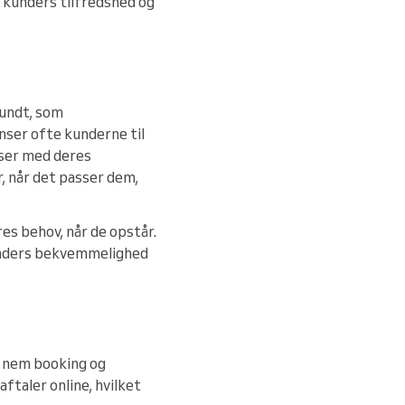
e kunders tilfredshed og
rundt, som
ser ofte kunderne til
sser med deres
, når det passer dem,
es behov, når de opstår.
 kunders bekvemmelighed
r nem booking og
taler online, hvilket