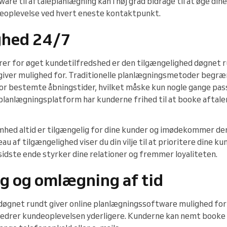
re til aftaleplanlægning kan i høj grad bidrage til at øge din
eoplevelse ved hvert eneste kontaktpunkt.
ghed 24/7
orer for øget kundetilfredshed er den tilgængelighed døgnet 
iver mulighed for. Traditionelle planlægningsmetoder begræn
for bestemte åbningstider, hvilket måske kun nogle gange pa
planlægningsplatform har kunderne frihed til at booke aftaler
omhed altid er tilgængelig for dine kunder og imødekommer der
eau af tilgængelighed viser du din vilje til at prioritere dine
i sidste ende styrker dine relationer og fremmer loyaliteten.
g og omlægning af tid
døgnet rundt giver online planlægningssoftware mulighed fo
edrer kundeoplevelsen yderligere. Kunderne kan nemt booke af