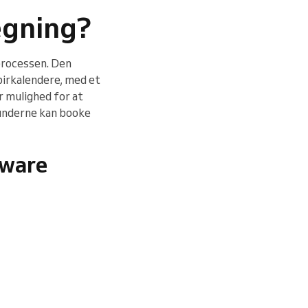
ægning?
gprocessen. Den
pirkalendere, med et
r mulighed for at
kunderne kan booke
tware