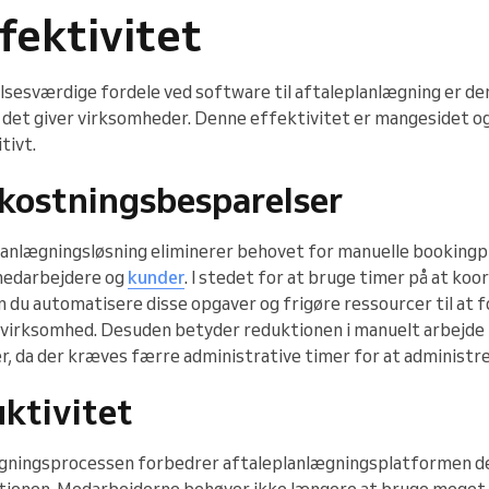
fektivitet
esværdige fordele ved software til aftaleplanlægning er de
 det giver virksomheder. Denne effektivitet er mangesidet og
tivt.
kostningsbesparelser
lanlægningsløsning eliminerer behovet for manuelle bookingp
 medarbejdere og
kunder
. I stedet for at bruge timer på at koo
n du automatisere disse opgaver og frigøre ressourcer til at 
n virksomhed. Desuden betyder reduktionen i manuelt arbejde
 da der kræves færre administrative timer for at administrer
ktivitet
ægningsprocessen forbedrer aftaleplanlægningsplatformen d
ationen. Medarbejderne behøver ikke længere at bruge meget 