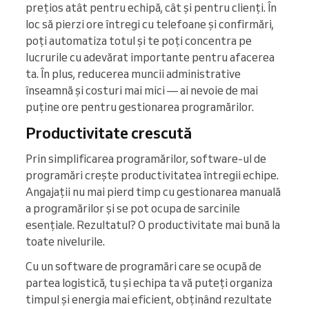
prețios atât pentru echipă, cât și pentru clienți. În
loc să pierzi ore întregi cu telefoane și confirmări,
poți automatiza totul și te poți concentra pe
lucrurile cu adevărat importante pentru afacerea
ta. În plus, reducerea muncii administrative
înseamnă și costuri mai mici — ai nevoie de mai
puține ore pentru gestionarea programărilor.
Productivitate crescută
Prin simplificarea programărilor, software-ul de
programări crește productivitatea întregii echipe.
Angajații nu mai pierd timp cu gestionarea manuală
a programărilor și se pot ocupa de sarcinile
esențiale. Rezultatul? O productivitate mai bună la
toate nivelurile.
Cu un software de programări care se ocupă de
partea logistică, tu și echipa ta vă puteți organiza
timpul și energia mai eficient, obținând rezultate