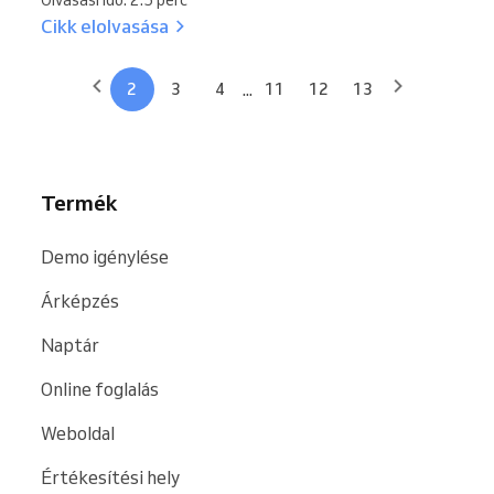
Olvasási idő: 2.5 perc
Cikk elolvasása
...
2
3
4
11
12
13
Termék
Demo igénylése
Árképzés
Naptár
Online foglalás
Weboldal
Értékesítési hely