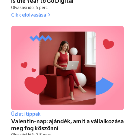
Is the Year to Go Digital
Olvasási idő: 5 perc
Cikk elolvasása
Üzleti tippek
Valentin-nap: ajándék, amit a vállalkozása
meg fog köszönni