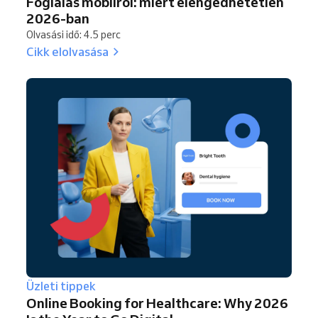
Foglalás mobilról: miért elengedhetetlen
2026-ban
Olvasási idő: 4.5 perc
Cikk elolvasása
Üzleti tippek
Online Booking for Healthcare: Why 2026