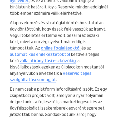
nyelveket
, és ez a bővítés valóban kitágítja a
kínálatunk határait, így a Reservio minden eddiginél
több ember számára válik elérhetővé.
Alapos elemzés és stratégiai döntéshozatal után
úgy döntöttünk, hogy észak felé vesszük az irányt.
Végül tökéletes értelme volt bezárni az északi
kört, mivel a norvég nyelvet már eddig is
támogattuk. Az
online foglalásoktól
és az
automatikus emlékeztetőktől
kezdve a teljes
körű
vállalatirányítási eszközökig
, a
kisvállalkozások ezeken az új piacokon mostantól
anyanyelvükön élvezhetik a
Reservio teljes
szolgáltatáscsomagját
.
Ez nem csak a platform lefordításáról szólt. Ez egy
csapatközi projekt volt, amelyen a nyár folyamán
dolgoztunk - a fejlesztők, a marketingesek és az
ügyfélszolgálati szakemberek egyaránt szerepet
játszottak benne. Gondoskodtunk arról, hogy