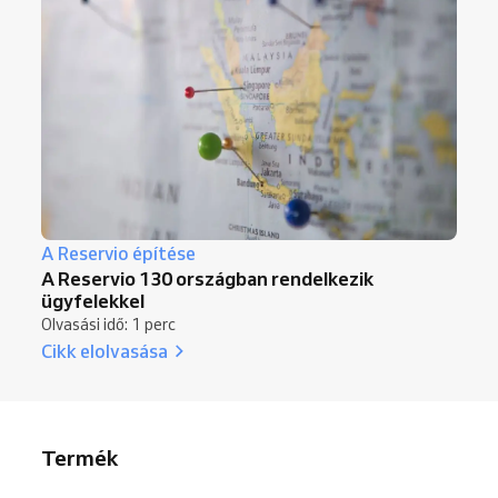
A Reservio építése
A Reservio 130 országban rendelkezik
ügyfelekkel
Olvasási idő: 1 perc
Cikk elolvasása
Termék