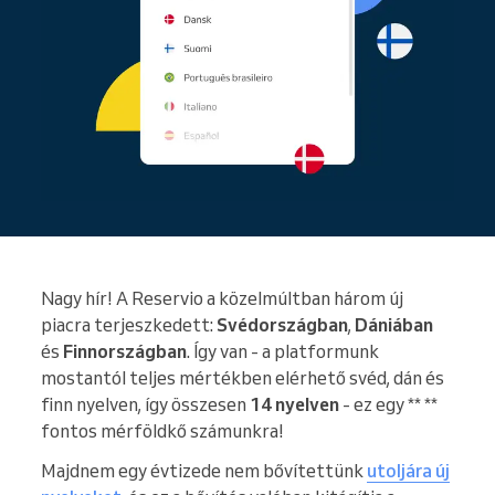
Nagy hír! A Reservio a közelmúltban három új
piacra terjeszkedett:
Svédországban
,
Dániában
és
Finnországban
. Így van - a platformunk
mostantól teljes mértékben elérhető svéd, dán és
finn nyelven, így összesen
14 nyelven
- ez egy ** **
fontos mérföldkő számunkra!
Majdnem egy évtizede nem bővítettünk
utoljára új