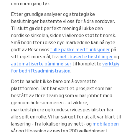
enn noen gang før.
Etter grundige analyser og strategiske
beslutninger bestemte vi oss for å dra nordover.
Til slutt ga det perfekt mening å lukke den
nordiske sirkelen, siden vi allerede støttet norsk.
Små bedrifter i disse nye markedene kan nå nyte
godt av Reservios
fulle pakke med funksjoner
på
sitt eget morsmål, fra
nettbaserte bestillinger
og
automatiserte påminnelser
til komplette
verktøy
for bedriftsadministrasjon
.
Dette handlet ikke bare om å oversette
plattformen. Det har vært et prosjekt som har
bestått av flere team og som vi har jobbet med
gjennom hele sommeren - utviklere,
markedsførere og kundeservicespesialister har
alle spilt en rolle. Vi har sørget for at alt var klart til
lansering - fra lokalisering av nett- og
mobilappen
vår og tilpasning av nesten 200 veiledninger i