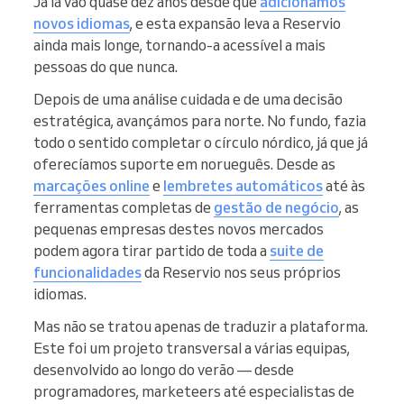
Já lá vão quase dez anos desde que
adicionámos
novos idiomas
, e esta expansão leva a Reservio
ainda mais longe, tornando-a acessível a mais
pessoas do que nunca.
Depois de uma análise cuidada e de uma decisão
estratégica, avançámos para norte. No fundo, fazia
todo o sentido completar o círculo nórdico, já que já
oferecíamos suporte em norueguês. Desde as
marcações online
e
lembretes automáticos
até às
ferramentas completas de
gestão de negócio
, as
pequenas empresas destes novos mercados
podem agora tirar partido de toda a
suite de
funcionalidades
da Reservio nos seus próprios
idiomas.
Mas não se tratou apenas de traduzir a plataforma.
Este foi um projeto transversal a várias equipas,
desenvolvido ao longo do verão — desde
programadores, marketeers até especialistas de