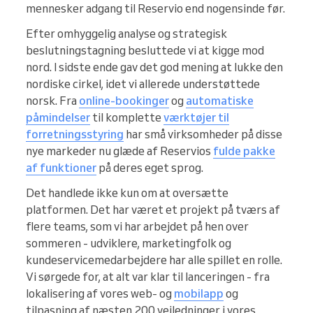
mennesker adgang til Reservio end nogensinde før.
Efter omhyggelig analyse og strategisk
beslutningstagning besluttede vi at kigge mod
nord. I sidste ende gav det god mening at lukke den
nordiske cirkel, idet vi allerede understøttede
norsk. Fra
online-bookinger
og
automatiske
påmindelser
til komplette
værktøjer til
forretningsstyring
har små virksomheder på disse
nye markeder nu glæde af Reservios
fulde pakke
af funktioner
på deres eget sprog.
Det handlede ikke kun om at oversætte
platformen. Det har været et projekt på tværs af
flere teams, som vi har arbejdet på hen over
sommeren - udviklere, marketingfolk og
kundeservicemedarbejdere har alle spillet en rolle.
Vi sørgede for, at alt var klar til lanceringen - fra
lokalisering af vores web- og
mobilapp
og
tilpasning af næsten 200 vejledninger i vores