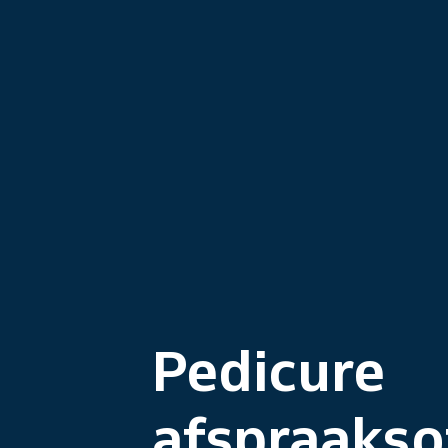
Pedicure
afspraakso