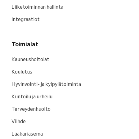
Liiketoiminnan hallinta
Integraatiot
Toimialat
Kauneushoitolat
Koulutus
Hyvinvointi- ja kylpylätoiminta
Kuntoilu ja urheilu
Terveydenhuolto
Viihde
Lääkäriasema