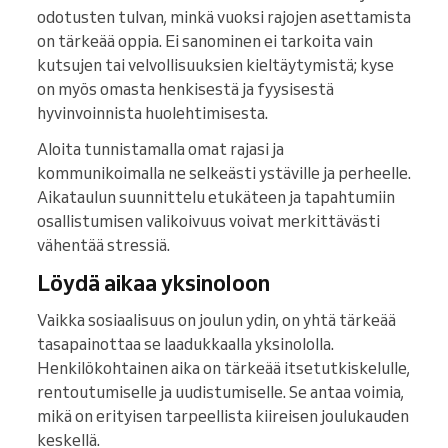
odotusten tulvan, minkä vuoksi rajojen asettamista
on tärkeää oppia. Ei sanominen ei tarkoita vain
kutsujen tai velvollisuuksien kieltäytymistä; kyse
on myös omasta henkisestä ja fyysisestä
hyvinvoinnista huolehtimisesta.
Aloita tunnistamalla omat rajasi ja
kommunikoimalla ne selkeästi ystäville ja perheelle.
Aikataulun suunnittelu etukäteen ja tapahtumiin
osallistumisen valikoivuus voivat merkittävästi
vähentää stressiä.
Löydä aikaa yksinoloon
Vaikka sosiaalisuus on joulun ydin, on yhtä tärkeää
tasapainottaa se laadukkaalla yksinololla.
Henkilökohtainen aika on tärkeää itsetutkiskelulle,
rentoutumiselle ja uudistumiselle. Se antaa voimia,
mikä on erityisen tarpeellista kiireisen joulukauden
keskellä.