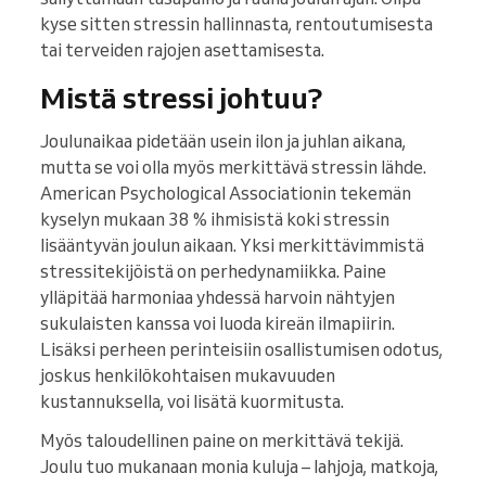
kyse sitten stressin hallinnasta, rentoutumisesta
tai terveiden rajojen asettamisesta.
Mistä stressi johtuu?
Joulunaikaa pidetään usein ilon ja juhlan aikana,
mutta se voi olla myös merkittävä stressin lähde.
American Psychological Associationin tekemän
kyselyn mukaan 38 % ihmisistä koki stressin
lisääntyvän joulun aikaan. Yksi merkittävimmistä
stressitekijöistä on perhedynamiikka. Paine
ylläpitää harmoniaa yhdessä harvoin nähtyjen
sukulaisten kanssa voi luoda kireän ilmapiirin.
Lisäksi perheen perinteisiin osallistumisen odotus,
joskus henkilökohtaisen mukavuuden
kustannuksella, voi lisätä kuormitusta.
Myös taloudellinen paine on merkittävä tekijä.
Joulu tuo mukanaan monia kuluja – lahjoja, matkoja,