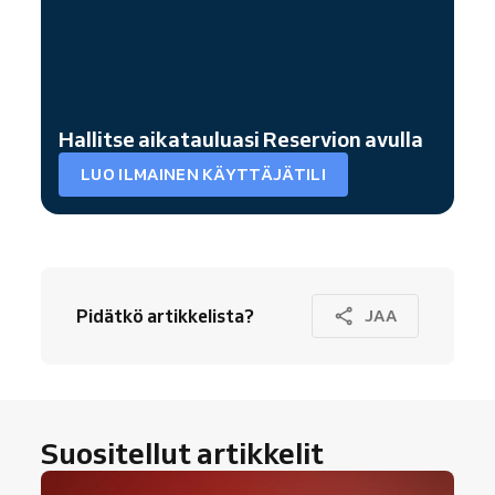
Hallitse aikatauluasi Reservion avulla
LUO ILMAINEN KÄYTTÄJÄTILI
Pidätkö artikkelista?
JAA
Suositellut artikkelit