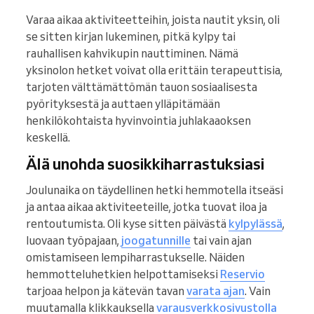
Varaa aikaa aktiviteetteihin, joista nautit yksin, oli
se sitten kirjan lukeminen, pitkä kylpy tai
rauhallisen kahvikupin nauttiminen. Nämä
yksinolon hetket voivat olla erittäin terapeuttisia,
tarjoten välttämättömän tauon sosiaalisesta
pyörityksestä ja auttaen ylläpitämään
henkilökohtaista hyvinvointia juhlakaaoksen
keskellä.
Älä unohda suosikkiharrastuksiasi
Joulunaika on täydellinen hetki hemmotella itseäsi
ja antaa aikaa aktiviteeteille, jotka tuovat iloa ja
rentoutumista. Oli kyse sitten päivästä
kylpylässä
,
luovaan työpajaan,
joogatunnille
tai vain ajan
omistamiseen lempiharrastukselle. Näiden
hemmotteluhetkien helpottamiseksi
Reservio
tarjoaa helpon ja kätevän tavan
varata ajan
. Vain
muutamalla klikkauksella
varausverkkosivustolla