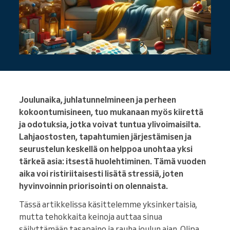
Joulunaika, juhlatunnelmineen ja perheen
kokoontumisineen, tuo mukanaan myös kiirettä
ja odotuksia, jotka voivat tuntua ylivoimaisilta.
Lahjaostosten, tapahtumien järjestämisen ja
seurustelun keskellä on helppoa unohtaa yksi
tärkeä asia: itsestä huolehtiminen. Tämä vuoden
aika voi ristiriitaisesti lisätä stressiä, joten
hyvinvoinnin priorisointi on olennaista.
Tässä artikkelissa käsittelemme yksinkertaisia,
mutta tehokkaita keinoja auttaa sinua
säilyttämään tasapaino ja rauha joulun ajan. Olipa