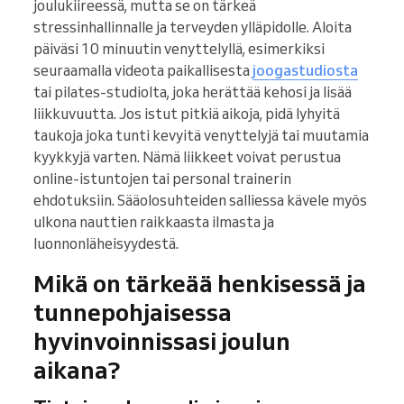
joulukiireessä, mutta se on tärkeä
stressinhallinnalle ja terveyden ylläpidolle. Aloita
päiväsi 10 minuutin venyttelyllä, esimerkiksi
seuraamalla videota paikallisesta
joogastudiosta
tai pilates-studiolta, joka herättää kehosi ja lisää
liikkuvuutta. Jos istut pitkiä aikoja, pidä lyhyitä
taukoja joka tunti kevyitä venyttelyjä tai muutamia
kyykkyjä varten. Nämä liikkeet voivat perustua
online-istuntojen tai personal trainerin
ehdotuksiin. Sääolosuhteiden salliessa kävele myös
ulkona nauttien raikkaasta ilmasta ja
luonnonläheisyydestä.
Mikä on tärkeää henkisessä ja
tunnepohjaisessa
hyvinvoinnissasi joulun
aikana?