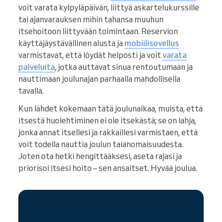
voit varata kylpyläpäivän, liittyä askartelukurssille
tai ajanvarauksen mihin tahansa muuhun
itsehoitoon liittyvään toimintaan. Reservion
käyttäjäystävällinen alusta ja
mobiilisovellus
varmistavat, että löydät helposti ja voit
varata
palveluita
, jotka auttavat sinua rentoutumaan ja
nauttimaan joulunajan parhaalla mahdollisella
tavalla.
Kun lähdet kokemaan tätä joulunaikaa, muista, että
itsestä huolehtiminen ei ole itsekästä; se on lahja,
jonka annat itsellesi ja rakkaillesi varmistaen, että
voit todella nauttia joulun taianomaisuudesta.
Joten ota hetki hengittääksesi, aseta rajasi ja
priorisoi itsesi hoito – sen ansaitset. Hyvää joulua.