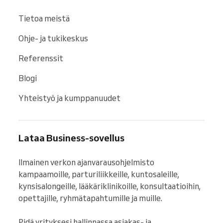
Tietoa meistä
Ohje- ja tukikeskus
Referenssit
Blogi
Yhteistyö ja kumppanuudet
Lataa Business-sovellus
Ilmainen verkon ajanvarausohjelmisto 
kampaamoille, parturiliikkeille, kuntosaleille, 
kynsisalongeille, lääkäriklinikoille, konsultaatioihin, 
opettajille, ryhmätapahtumille ja muille.

Pidä yrityksesi hallinnassa asiakas- ja 