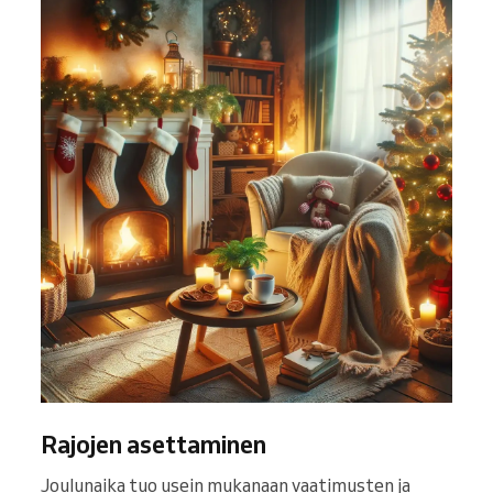
Rajojen asettaminen
Joulunaika tuo usein mukanaan vaatimusten ja