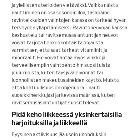
ja ylellisten aterioiden vietäväksi. Vaikka näistä
nauttiminen on osa sesongin iloa, tasapaino
ravinteikkaiden valintojen kanssa on tärkeää hyvän
terveyden ylläpitämiseksi. Ravintoneuvojan kanssa
keskustelu tai ravitsemusasiantuntijan neuvot
voivat tarjota henkilökohtaista ohjausta
varmistaen, että saat tärkeät vitamiinit ja
mineraalit. He voivat antaa myös vinkkejä
terveellisempiin vaihtoehtoihin suosituista
jouluruoista, kuten täysjyväleivonnat tai
luonnollisten makeutusaineiden käyttö. Muista,
että kohtuullisuus on ohjenuora – nauti
suosikkiherkkujasi järkevissä määrissä, kuten
ravitsemusasiantuntijat suosittelevat.
Pidä keho liikkeessä yksinkertaisilla
harjoituksilla ja liikkeellä
Fyysinen aktiivisuus jää usein unohduksiin