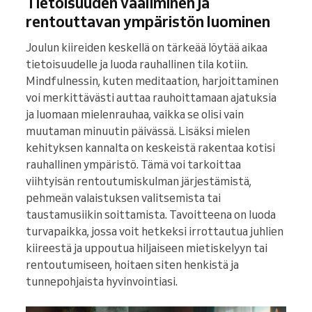
Tietoisuuden vaaliminen ja
rentouttavan ympäristön luominen
Joulun kiireiden keskellä on tärkeää löytää aikaa
tietoisuudelle ja luoda rauhallinen tila kotiin.
Mindfulnessin, kuten meditaation, harjoittaminen
voi merkittävästi auttaa rauhoittamaan ajatuksia
ja luomaan mielenrauhaa, vaikka se olisi vain
muutaman minuutin päivässä. Lisäksi mielen
kehityksen kannalta on keskeistä rakentaa kotisi
rauhallinen ympäristö. Tämä voi tarkoittaa
viihtyisän rentoutumiskulman järjestämistä,
pehmeän valaistuksen valitsemista tai
taustamusiikin soittamista. Tavoitteena on luoda
turvapaikka, jossa voit hetkeksi irrottautua juhlien
kiireestä ja uppoutua hiljaiseen mietiskelyyn tai
rentoutumiseen, hoitaen siten henkistä ja
tunnepohjaista hyvinvointiasi.