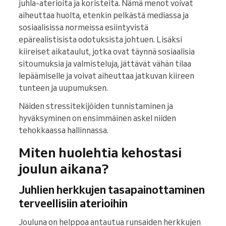
juhla-aterioita ja koristeita. Nämä menot voivat
aiheuttaa huolta, etenkin pelkästä mediassa ja
sosiaalisissa normeissa esiintyvistä
epärealistisista odotuksista johtuen. Lisäksi
kiireiset aikataulut, jotka ovat täynnä sosiaalisia
sitoumuksia ja valmisteluja, jättävät vähän tilaa
lepäämiselle ja voivat aiheuttaa jatkuvan kiireen
tunteen ja uupumuksen.
Näiden stressitekijöiden tunnistaminen ja
hyväksyminen on ensimmäinen askel niiden
tehokkaassa hallinnassa.
Miten huolehtia kehostasi
joulun aikana?
Juhlien herkkujen tasapainottaminen
terveellisiin aterioihin
Jouluna on helppoa antautua runsaiden herkkujen