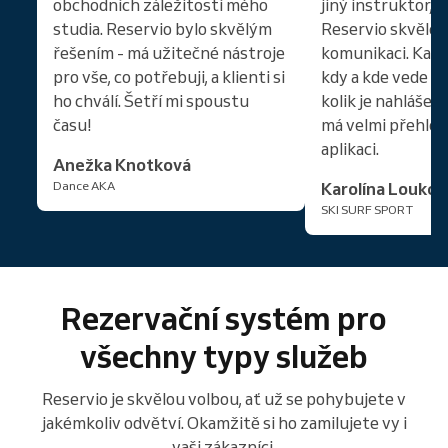
obchodních záležitostí mého
jiný instruktor, 
studia. Reservio bylo skvělým
Reservio skvěle
řešením - má užitečné nástroje
komunikaci. Každý
pro vše, co potřebuji, a klienti si
kdy a kde vede kt
ho chválí. Šetří mi spoustu
kolik je nahlášený
času!
má velmi přehled
aplikaci.
Anežka Knotková
Dance AKA
Karolína Loukot
SKI SURF SPORT
Rezervační systém pro
všechny typy služeb
Reservio je skvělou volbou, ať už se pohybujete v
jakémkoliv odvětví. Okamžitě si ho zamilujete vy i
vaši zákazníci.