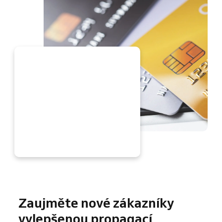
IT
Zaujměte nové zákazníky
vylepšenou propagací