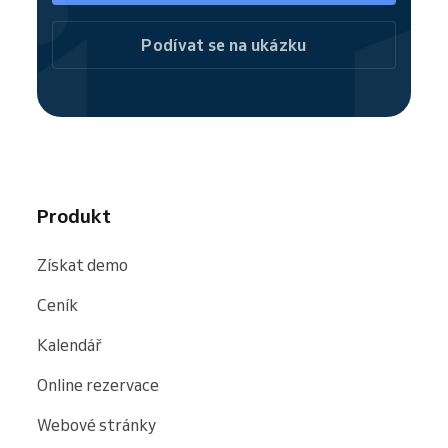
přímo nasměrujete k objednávce a
zpřístupníte nabídku vašich služeb.
Podívat se na ukázku
Reservio.cz
je skvělou alternativou, jak
zaujmout nové zákazníky. Uživatelé aplikace
nebo portálu služeb Reservio.cz snadno
dohledají chtěnou službu podle druhu, lokality
i hodnocení a poté jsou přesměrováni rovnou
na rezervační stránku. S vystavením svých
služeb na Reservio.cz jednoduše rozšíříte
Produkt
svou klientskou databázi.
Získat demo
Ceník
Kalendář
Online rezervace
Webové stránky