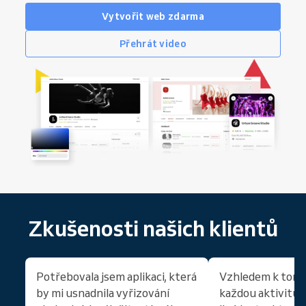
Vytvořit web zdarma
Přehrát video
Zkušenosti našich klientů
Potřebovala jsem aplikaci, která
Vzhledem k tomu
by mi usnadnila vyřizování
každou aktivitu 