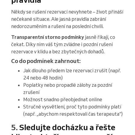
Někdy se rušení rezervací nevyhnete – život přináší
nečekané situace. Ale jasná pravidla zabrání
nedorozuměním a rušení na poslední chvíli.
Transparentní storno podmínky
jasně říkají, co
čekat. Díky nim váš tým zvládne i pozdní rušení
rezervace v klidu a bez zbytečných dohadů.
Co do podmínek zahrnout:
Jak dlouho předem lze rezervaci zrušit (např.
24 nebo 48 hodin)
Poplatky nebo propadlé zálohy za pozdní
zrušení
Možnost snadno přeobjednat online
Stručné vysvětlení, proč tyto podmínky platí
(např. „abychom respektovali čas terapeuta“)
5.
Sledujte docházku a řešte