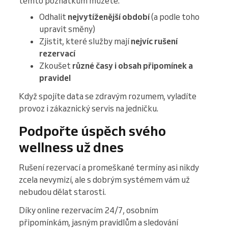
těmto poznatkům můžete:
Odhalit
nejvytíženější období
(a podle toho
upravit směny)
Zjistit, které služby mají
nejvíc rušení
rezervací
Zkoušet
různé časy i obsah připomínek a
pravidel
Když spojíte data se zdravým rozumem, vyladíte
provoz i zákaznický servis na jedničku.
Podpořte úspěch svého
wellness už dnes
Rušení rezervací a promeškané termíny asi nikdy
zcela nevymizí, ale s dobrým systémem vám už
nebudou dělat starosti.
Díky online rezervacím 24/7, osobním
připomínkám, jasným pravidlům a sledování