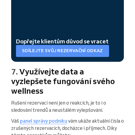
Dopřejte klientům důvod se vracet
SDÍLEJTE SVŮJ REZERVAČNÍ ODKAZ
7.
Využívejte data a
vyzlepšete fungování svého
wellness
Rušení rezervací není jen o reakcích, je to i o
sledování trendů a neustálém vylepšování.
Váš
panel správy podniku
vám ukáže aktuální čísla o
zrušených rezervacích, docházce i příjmech. Díky