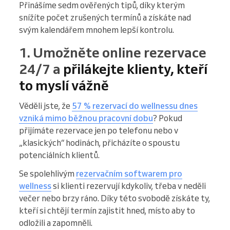
Přinášíme sedm ověřených tipů, díky kterým
snížíte počet zrušených termínů a získáte nad
svým kalendářem mnohem lepší kontrolu.
1. Umožněte online rezervace
24/7 a
přilákejte klienty, kteří
to myslí vážně
Věděli jste, že
57 % rezervací do wellnessu dnes
vzniká mimo běžnou pracovní dobu
? Pokud
přijímáte rezervace jen po telefonu nebo v
„klasických“ hodinách, přicházíte o spoustu
potenciálních klientů.
Se spolehlivým
rezervačním softwarem pro
wellness
si klienti rezervují kdykoliv, třeba v neděli
večer nebo brzy ráno. Díky této svobodě získáte ty,
kteří si chtějí termín zajistit hned, místo aby to
odložili a zapomněli.