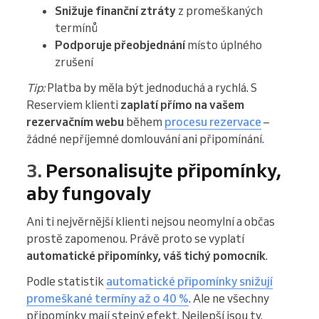
Snižuje finanční ztráty
z promeškaných
termínů
Podporuje přeobjednání
místo úplného
zrušení
Tip:
Platba by měla být jednoduchá a rychlá. S
Reserviem klienti
zaplatí přímo na vašem
rezervačním webu
během
procesu rezervace
–
žádné nepříjemné domlouvání ani připomínání.
3.
Personalisujte připomínky,
aby fungovaly
Ani ti nejvěrnější klienti nejsou neomylní a občas
prostě zapomenou. Právě proto se vyplatí
automatické připomínky, váš tichý pomocník
.
Podle statistik
automatické připomínky snižují
promeškané termíny až o 40 %
. Ale ne všechny
připomínky mají stejný efekt. Nejlepší jsou ty,