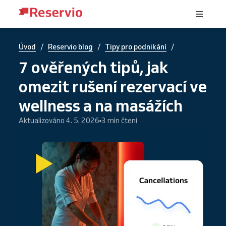
/
/
/
Úvod
Reservio blog
Tipy pro podnikání
7 ověřených tipů, jak
omezit rušení rezervací ve
wellness a na masážích
Aktualizováno 4. 5. 2026
3 min čtení