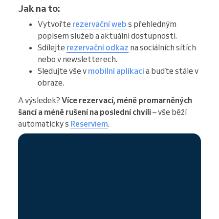
Jak na to:
Vytvořte
rezervační web
s přehledným
popisem služeb a aktuální dostupností.
Sdílejte
rezervační odkaz
na sociálních sítích
nebo v newsletterech.
Sledujte vše v
mobilní aplikaci
a buďte stále v
obraze.
A výsledek?
Více rezervací, méně promarněných
šancí a méně rušení na poslední chvíli
– vše běží
automaticky s
Reserviem
.