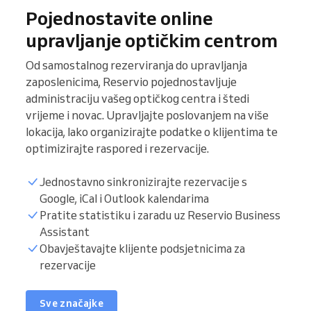
Pojednostavite online
upravljanje optičkim centrom
Od samostalnog rezerviranja do upravljanja
zaposlenicima, Reservio pojednostavljuje
administraciju vašeg optičkog centra i štedi
vrijeme i novac. Upravljajte poslovanjem na više
lokacija, lako organizirajte podatke o klijentima te
optimizirajte raspored i rezervacije.
Jednostavno sinkronizirajte rezervacije s
Google, iCal i Outlook kalendarima
Pratite statistiku i zaradu uz Reservio Business
Assistant
Popis pacijenata
Obavještavajte klijente podsjetnicima za
rezervacije
Vrijeme za rezervacije
Sve značajke