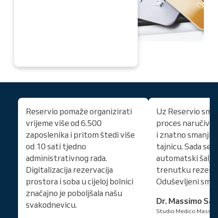
ADA
Reservio pomaže organizirati
Uz Reservio smo 
vrijeme više od 6.500
proces naručivan
zaposlenika i pritom štedi više
i znatno smanjili
od 10 sati tjedno
tajnicu. Sada se 
administrativnog rada.
automatski šalju
Digitalizacija rezervacija
trenutku rezerva
prostora i soba u cijeloj bolnici
Oduševljeni smo
značajno je poboljšala našu
Dr. Massimo San
svakodnevicu.
Studio Medico Massim