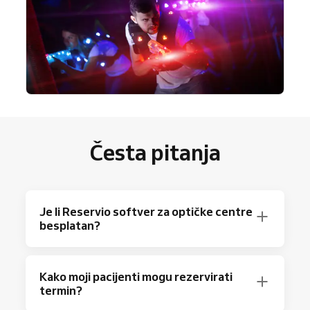
Česta pitanja
Je li Reservio softver za optičke centre
besplatan?
Apsolutno! Reservio nudi besplatan plan s do
Kako moji pacijenti mogu rezervirati
40 rezervacija mjesečno i osnovnim
termin?
značajkama za naručivanje.