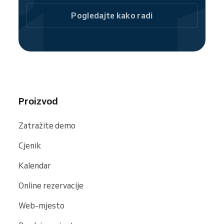
Kao dio Reservio zajednice, vaš optički centar
Pogledajte kako radi
lako se pronalazi na tražilicama i web
stranicama uključujući
Google
,
Bing
i
Facebook
.
Proizvod
Zatražite demo
Cjenik
Kalendar
Online rezervacije
Web-mjesto