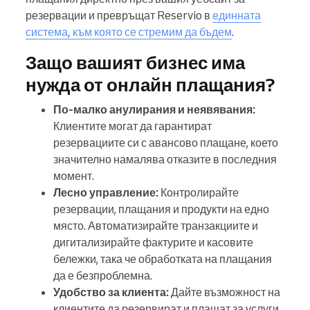
резервации и превръщат Reservio в
единната
система, към която се стремим да бъдем
.
Защо вашият бизнес има
нужда от онлайн плащания?
По-малко анулирания и неявявания:
Клиентите могат да гарантират
резервациите си с авансово плащане, което
значително намалява отказите в последния
момент.
Лесно управление:
Контролирайте
резервации, плащания и продукти на едно
място. Автоматизирайте транзакциите и
дигитализирайте фактурите и касовите
бележки, така че обработката на плащания
да е безпроблемна.
Удобство за клиента:
Дайте възможност на
клиентите да резервират и плащат за услуги,