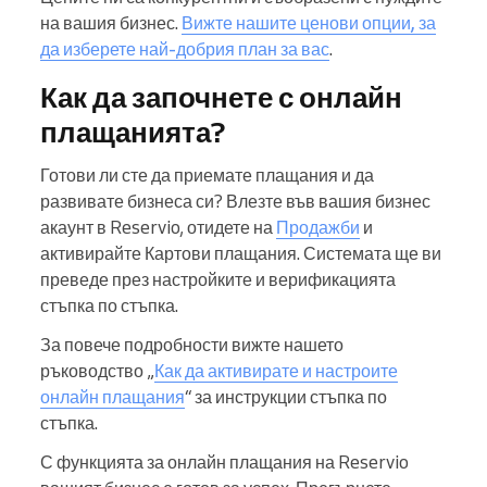
на вашия бизнес.
Вижте нашите ценови опции, за
да изберете най-добрия план за вас
.
Как да започнете с онлайн
плащанията?
Готови ли сте да приемате плащания и да
развивате бизнеса си? Влезте във вашия бизнес
акаунт в Reservio, отидете на
Продажби
и
активирайте Картови плащания. Системата ще ви
преведе през настройките и верификацията
стъпка по стъпка.
За повече подробности вижте нашето
ръководство „
Как да активирате и настроите
онлайн плащания
“ за инструкции стъпка по
стъпка.
С функцията за онлайн плащания на Reservio