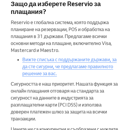
Защо да изберете Reservio за
плащания?
Reservio е глобална система, която поддържа
планиране на резервации, POS и обработка на
плащания в 31 държави. Предлагаме всички
основни методи на плащане, включително Visa,
Mastercard и Maestro.
Вижте списъка с поддържаните държави, за
да сте сигурни, че предлагаме правилното
решение за вас.
Сигурността е наш приоритет. Нашата функция за
онлайн плащания отговаря на стандарта за
сигурност на данните в индустрията за
разплащателни карти (PCI DSS) и използва
доверен платежен шлюз за защита на всички
транзакции.
Цените ни са конкурентни и съобразени с нуждите