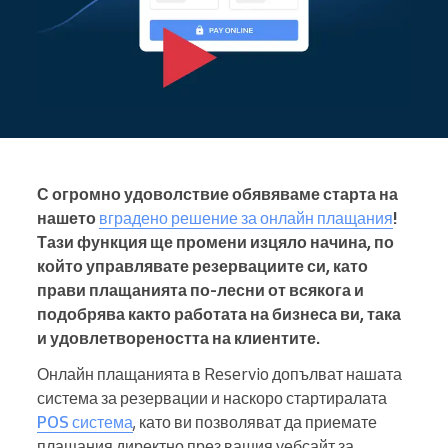
С огромно удоволствие обявяваме старта на
нашето
вградено решение за онлайн плащания
!
Тази функция ще промени изцяло начина, по
който управлявате резервациите си, като
прави плащанията по-лесни от всякога и
подобрява както работата на бизнеса ви, така
и удовлетвореността на клиентите.
Онлайн плащанията в Reservio допълват нашата
система за резервации и наскоро стартиралата
POS система
, като ви позволяват да приемате
плащания директно през вашия уебсайт за