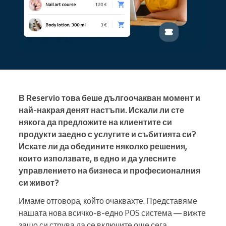
В Reservio това беше дългоочакван момент и
най-накрая денят настъпи. Искали ли сте
някога да предложите на клиентите си
продукти заедно с услугите и събитията си?
Искате ли да обедините няколко решения,
които използвате, в едно и да улесните
управлението на бизнеса и професионалния
си живот?
Имаме отговора, който очаквахте. Представяме
нашата нова всичко-в-едно POS система — вижте
защо си струва да се включите още сега.