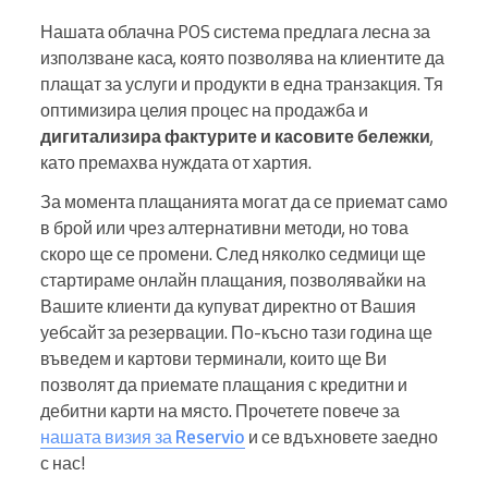
Нашата облачна POS система предлага лесна за
използване каса, която позволява на клиентите да
плащат за услуги и продукти в една транзакция. Тя
оптимизира целия процес на продажба и
дигитализира фактурите и касовите бележки
,
като премахва нуждата от хартия.
За момента плащанията могат да се приемат само
в брой или чрез алтернативни методи, но това
скоро ще се промени. След няколко седмици ще
стартираме онлайн плащания, позволявайки на
Вашите клиенти да купуват директно от Вашия
уебсайт за резервации. По-късно тази година ще
въведем и картови терминали, които ще Ви
позволят да приемате плащания с кредитни и
дебитни карти на място. Прочетете повече за
нашата визия за Reservio
и се вдъхновете заедно
с нас!