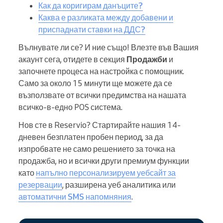
Как да коригирам данъците?
Каква е разликата между добавени и
приспаднати ставки на ДДС?
Вълнувате ли се? И ние също! Влезте във Вашия
акаунт сега, отидете в секция
Продажби
и
започнете процеса на настройка с помощник.
Само за около 15 минути ще можете да се
възползвате от всички предимства на нашата
всичко-в-едно POS система.
Нов сте в Reservio? Стартирайте нашия 14-
дневен безплатен пробен период, за да
изпробвате не само решението за точка на
продажба, но и всички други премиум функции
като
напълно персонализируем уебсайт за
резервации
, разширена уеб аналитика или
автоматични SMS напомняния
.