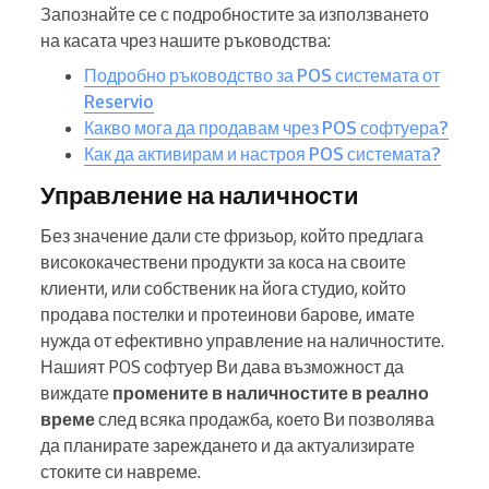
Запознайте се с подробностите за използването
на касата чрез нашите ръководства:
Подробно ръководство за POS системата от
Reservio
Какво мога да продавам чрез POS софтуера?
Как да активирам и настроя POS системата?
Управление на наличности
Без значение дали сте фризьор, който предлага
висококачествени продукти за коса на своите
клиенти, или собственик на йога студио, който
продава постелки и протеинови барове, имате
нужда от ефективно управление на наличностите.
Нашият POS софтуер Ви дава възможност да
виждате
промените в наличностите в реално
време
след всяка продажба, което Ви позволява
да планирате зареждането и да актуализирате
стоките си навреме.