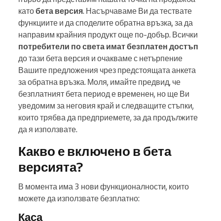
като
бета версия
. Насърчаваме Ви да тествате
функциите и да споделите обратна връзка, за да
направим крайния продукт още по-добър. Всички
потребители по света имат безплатен достъп
до тази бета версия и очакваме с нетърпение
Вашите предложения чрез предстоящата анкета
за обратна връзка. Моля, имайте предвид, че
безплатният бета период е временен, но ще Ви
уведомим за неговия край и следващите стъпки,
които трябва да предприемете, за да продължите
да я използвате.
Какво е включено в бета
версията?
В момента има 3 нови функционалности, които
можете да използвате безплатно:
Каса