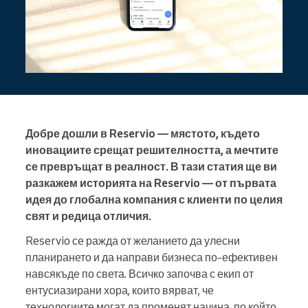
Добре дошли в Reservio — мястото, където
иновациите срещат решителността, а мечтите
се превръщат в реалност. В тази статия ще ви
разкажем историята на Reservio — от първата
идея до глобална компания с клиенти по целия
свят и редица отличия.
Reservio се ражда от желанието да улесни
планирането и да направи бизнеса по-ефективен
навсякъде по света. Всичко започва с екип от
ентусиазирани хора, които вярват, че
технологиите могат да променят начина, по който