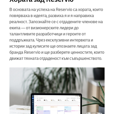
В основата на успеха на Reservio са хората, които
повярваха в идеята, развиха я и я направиха
реалност. Запознайте се с отдадените членове на
екипа — от визионерските лидери до
талантливите разработчици и героите от
поддръжката. Чрез ексклузивни интервюта и
истории зад кулисите ще опознаете лицата зад
бранда Reservio и ще разберете ценностите, които
движат тяхната отдаденост към съвършенството.