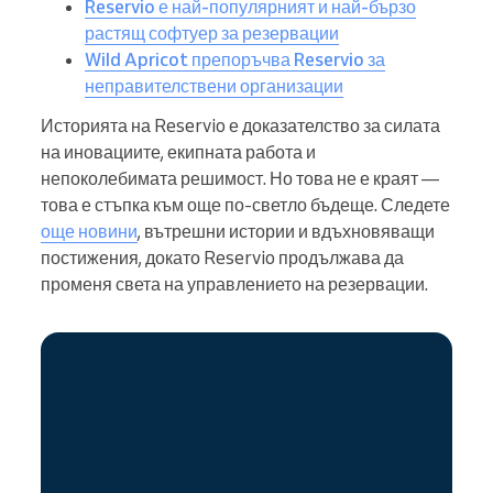
Reservio е най-популярният и най-бързо
растящ софтуер за резервации
Wild Apricot препоръчва Reservio за
неправителствени организации
Историята на Reservio е доказателство за силата
на иновациите, екипната работа и
непоколебимата решимост. Но това не е краят —
това е стъпка към още по-светло бъдеще. Следете
още новини
, вътрешни истории и вдъхновяващи
постижения, докато Reservio продължава да
променя света на управлението на резервации.