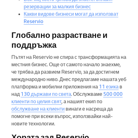
резервации за малкия бизнес
Какви видове бизнеси могат да използват
Reservio
Глобално разрастване и
поддръжка
Пътят на Reservio не спира с трансформацията на
местния бизнес. Още от самото начало знаехме,
че трябва да развием Reservio, за да достигнем
международно ниво. Днес предлагаме нашата уеб
платформа и мобилни приложения на
11 езика
в
над
130 държави по света
. Обслужваме
500 000
клиенти по целия свят
, а нашият екип по
обслужване на клиенти
винаги е насреща да
помогне при всеки въпрос, използвайки най-
новите технологии.
Хората зад Reservio