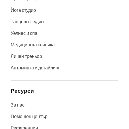
Йога студио
Танцово студио
Уелнес и спа
Медицинска клиника
Личен треньор
Автомивка и детайлинг
Ресурси
За нас
Помощен център
Референции