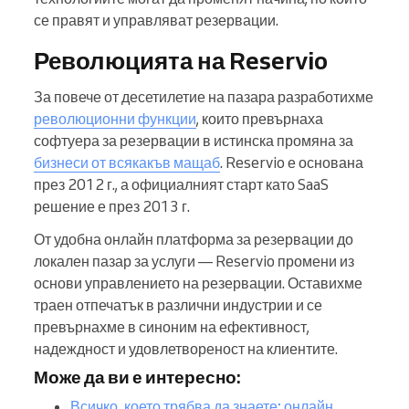
се правят и управляват резервации.
Революцията на Reservio
За повече от десетилетие на пазара разработихме
революционни функции
, които превърнаха
софтуера за резервации в истинска промяна за
бизнеси от всякакъв мащаб
. Reservio е основана
през 2012 г., а официалният старт като SaaS
решение е през 2013 г.
От удобна онлайн платформа за резервации до
локален пазар за услуги — Reservio промени из
основи управлението на резервации. Оставихме
траен отпечатък в различни индустрии и се
превърнахме в синоним на ефективност,
надеждност и удовлетвореност на клиентите.
Може да ви е интересно:
Всичко, което трябва да знаете: онлайн