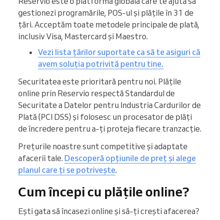
Reservio este o platformă globală care te ajută să
gestionezi programările, POS-ul și plățile în 31 de
țări. Acceptăm toate metodele principale de plată,
inclusiv Visa, Mastercard și Maestro.
Vezi lista țărilor suportate ca să te asiguri că
avem soluția potrivită pentru tine.
Securitatea este prioritară pentru noi. Plățile
online prin Reservio respectă Standardul de
Securitate a Datelor pentru Industria Cardurilor de
Plată (PCI DSS) și folosesc un procesator de plăți
de încredere pentru a-ți proteja fiecare tranzacție.
Prețurile noastre sunt competitive și adaptate
afacerii tale.
Descoperă opțiunile de preț și alege
planul care ți se potrivește
.
Cum începi cu plățile online?
Ești gata să încasezi online și să-ți crești afacerea?