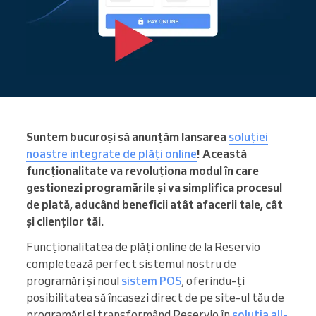
Suntem bucuroși să anunțăm lansarea
soluției
noastre integrate de plăți online
! Această
funcționalitate va revoluționa modul în care
gestionezi programările și va simplifica procesul
de plată, aducând beneficii atât afacerii tale, cât
și clienților tăi.
Funcționalitatea de plăți online de la Reservio
completează perfect sistemul nostru de
programări și noul
sistem POS
, oferindu-ți
posibilitatea să încasezi direct de pe site-ul tău de
programări și transformând Reservio în
soluția all-