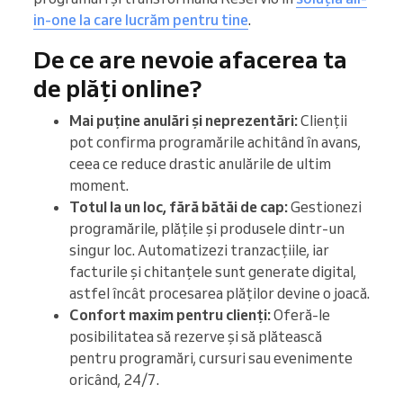
in-one la care lucrăm pentru tine
.
De ce are nevoie afacerea ta
de plăți online?
Mai puține anulări și neprezentări:
Clienții
pot confirma programările achitând în avans,
ceea ce reduce drastic anulările de ultim
moment.
Totul la un loc, fără bătăi de cap:
Gestionezi
programările, plățile și produsele dintr-un
singur loc. Automatizezi tranzacțiile, iar
facturile și chitanțele sunt generate digital,
astfel încât procesarea plăților devine o joacă.
Confort maxim pentru clienți:
Oferă-le
posibilitatea să rezerve și să plătească
pentru programări, cursuri sau evenimente
oricând, 24/7.