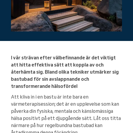
I vår strävan efter välbefinnande är det viktigt
att hitta effektiva sätt att koppla av och
återhämta sig. Bland olika tekniker utmärker sig
bastubad för sin avslappnande och
transformerande hälsofördel
Att kliva in i en bastu är inte bara en
värmeterapisession; det är en upplevelse som kan
påverka din fysiska, mentala och känslomässiga
hälsa positivt på ett djupgående sätt. Låt oss titta
närmare på hur regelbundna bastubad kan
åstadkomma denna förändring.