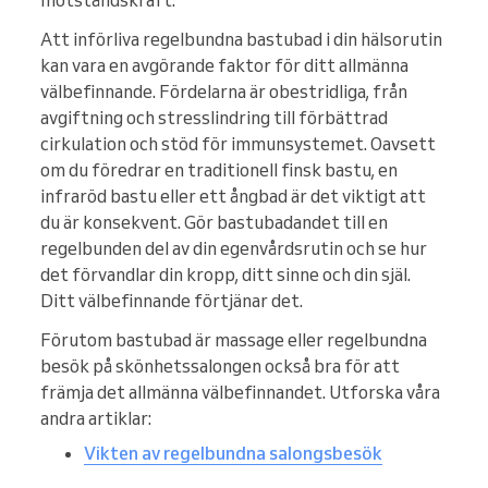
motståndskraft.
Att införliva regelbundna bastubad i din hälsorutin
kan vara en avgörande faktor för ditt allmänna
välbefinnande. Fördelarna är obestridliga, från
avgiftning och stresslindring till förbättrad
cirkulation och stöd för immunsystemet. Oavsett
om du föredrar en traditionell finsk bastu, en
infraröd bastu eller ett ångbad är det viktigt att
du är konsekvent. Gör bastubadandet till en
regelbunden del av din egenvårdsrutin och se hur
det förvandlar din kropp, ditt sinne och din själ.
Ditt välbefinnande förtjänar det.
Förutom bastubad är massage eller regelbundna
besök på skönhetssalongen också bra för att
främja det allmänna välbefinnandet. Utforska våra
andra artiklar:
Vikten av regelbundna salongsbesök