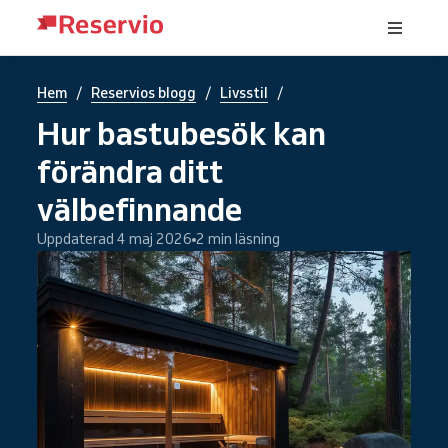
/
/
/
Hem
Reservios blogg
Livsstil
Hur bastubesök kan
förändra ditt
välbefinnande
Uppdaterad 4 maj 2026
2 min läsning