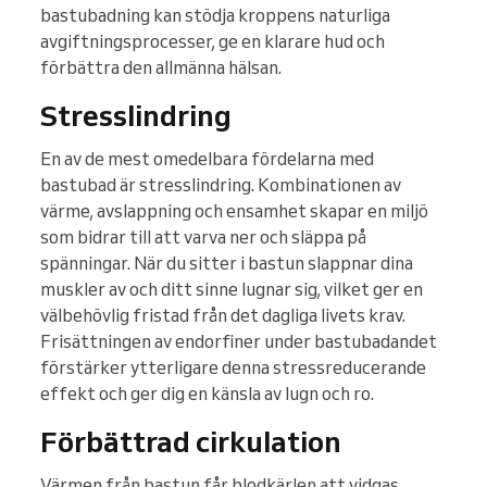
bastubadning kan stödja kroppens naturliga
avgiftningsprocesser, ge en klarare hud och
förbättra den allmänna hälsan.
Stresslindring
En av de mest omedelbara fördelarna med
bastubad är stresslindring. Kombinationen av
värme, avslappning och ensamhet skapar en miljö
som bidrar till att varva ner och släppa på
spänningar. När du sitter i bastun slappnar dina
muskler av och ditt sinne lugnar sig, vilket ger en
välbehövlig fristad från det dagliga livets krav.
Frisättningen av endorfiner under bastubadandet
förstärker ytterligare denna stressreducerande
effekt och ger dig en känsla av lugn och ro.
Förbättrad cirkulation
Värmen från bastun får blodkärlen att vidgas,