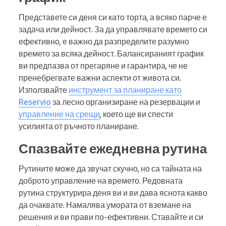
Представете си деня си като торта, а всяко парче е
задача или дейност. За да управлявате времето си
ефективно, е важно да разпределите разумно
времето за всяка дейност. Балансираният график
ви предпазва от прегаряне и гарантира, че не
пренебрегвате важни аспекти от живота си.
Използвайте
инструмент за планиране като
Reservio
за лесно организиране на резервации и
управление на срещи
, което ще ви спести
усилията от ръчното планиране.
Спазвайте ежедневна рутина
Рутините може да звучат скучно, но са тайната на
доброто управление на времето. Редовната
рутина структурира деня ви и ви дава яснота какво
да очаквате. Намалява умората от вземане на
решения и ви прави по-ефективни. Ставайте и си