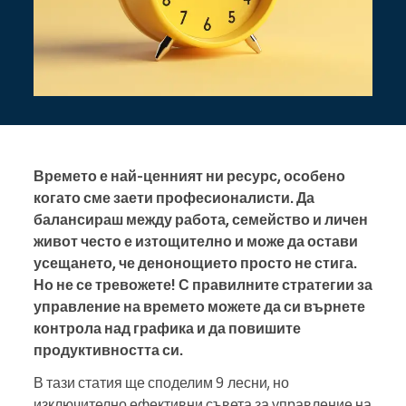
Времето е най-ценният ни ресурс, особено
когато сме заети професионалисти. Да
балансираш между работа, семейство и личен
живот често е изтощително и може да остави
усещането, че денонощието просто не стига.
Но не се тревожете! С правилните стратегии за
управление на времето можете да си върнете
контрола над графика и да повишите
продуктивността си.
В тази статия ще споделим 9 лесни, но
изключително ефективни съвета за управление на