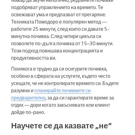
Макар да звучи нелогично, редовните почивки
подобряват управлението на времето. Те
освежават ума и предпазват от прегаряне.
Техниката Помодоро е популярен метод —
работите 25 минути, след което си давате 5-
минутна почивка. След четири цикъла си
позволете по-дълга почивка от 15–30 минути.
Този подход повишава концентрацията и
продуктивността ви.
Понякога е трудно да си осигурите почивка,
особено в сферата на услугите, където често
усещате, че не контролирате времето си. Бъдете
разумни и
планирайте почивките си
предварително
, за да си гарантирате време за
отдих — дори когато закъснявате или клиент
дойде по-рано.
Научете се да казвате „не“