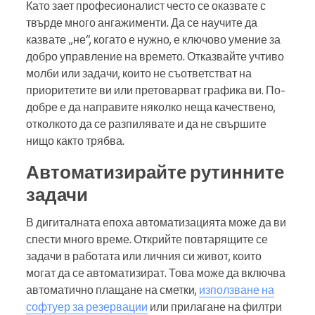
Като зает професионалист често се оказвате с
твърде много ангажименти. Да се научите да
казвате „не“, когато е нужно, е ключово умение за
добро управление на времето. Отказвайте учтиво
молби или задачи, които не съответстват на
приоритетите ви или претоварват графика ви. По-
добре е да направите няколко неща качествено,
отколкото да се разпилявате и да не свършите
нищо както трябва.
Автоматизирайте рутинните
задачи
В дигиталната епоха автоматизацията може да ви
спести много време. Открийте повтарящите се
задачи в работата или личния си живот, които
могат да се автоматизират. Това може да включва
автоматично плащане на сметки,
използване на
софтуер за резервации
или прилагане на филтри