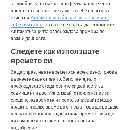
за имейли. Като бизнес професионалист често
носите отговорност не само за себе си, но и за
екипа си.
Автоматизирайте ръчните задачи за
себе си и екипа
, за да не се налага да ги помните.
Автоматизацията освобождава време за по-
важни дейности.
Следете как използвате
времето си
За да управлявате времето си ефективно, трябва
да знаете къде отива то. Започнете, като
проследявате ежедневните си дейности за
седмица или две. Използвайте приложение за
следене на време или просто записвайте какво
правите и колко време ви отнема. Това ще ви даде
ценна информация къде изтича времето ви и ще
ви помогне да откриете възможности за
подобрение.