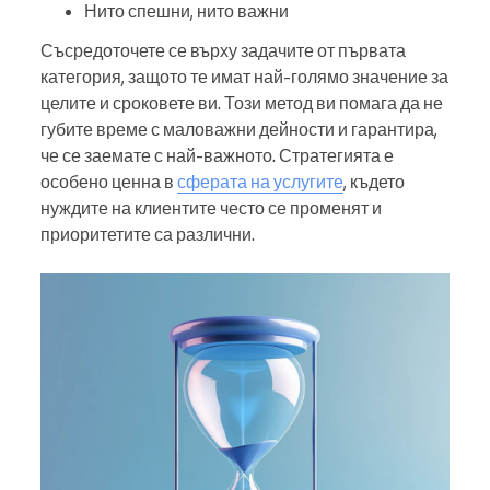
Нито спешни, нито важни
Съсредоточете се върху задачите от първата
категория, защото те имат най-голямо значение за
целите и сроковете ви. Този метод ви помага да не
губите време с маловажни дейности и гарантира,
че се заемате с най-важното. Стратегията е
особено ценна в
сферата на услугите
, където
нуждите на клиентите често се променят и
приоритетите са различни.