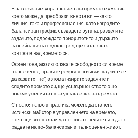
В заключение, управлението на времето е умение,
което може да преобрази живота ви — както
личния, така и професионалния. Като изградите
балансиран график, създадете рутина, разделите
задачите, подреждате приоритетите и държите
разсейванията под контрол, ще си върнете
контрола над времето си.
Освен това, ако използвате свободното си време
пълноценно, правите редовни почивки, научите се
да казвате „не“, автоматизирате задачите и
следите времето си, ще усъвършенствате още
повече уменията си за управление на времето.
С постоянство и практика можете да станете
истински майстор в управлението на времето,
което ще ви позволи да постигате целите си и да се
радвате на по-балансиран и пълноценен живот.