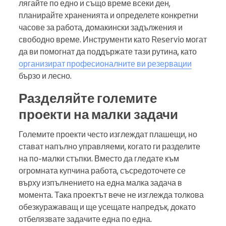
лягайте по едно и също време всеки ден,
планирайте храненията и определете конкретни
часове за работа, домакински задължения и
свободно време. Инструменти като Reservio могат
да ви помогнат да поддържате тази рутина, като
организират професионалните ви резервации
бързо и лесно.
Разделяйте големите
проекти на малки задачи
Големите проекти често изглеждат плашещи, но
стават напълно управляеми, когато ги разделите
на по-малки стъпки. Вместо да гледате към
огромната купчина работа, съсредоточете се
върху изпълнението на една малка задача в
момента. Така проектът вече не изглежда толкова
обезкуражаващ и ще усещате напредък, докато
отбелязвате задачите една по една.