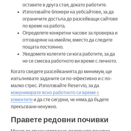
оставете в друга стая, докато работите.
Използвайте блокери на уебсайтове, за да
ограничите достъпа до разсейващи сайтове
по време на работа.
Определете конкретни часове за проверка и
отговаряне на имейли, вместо да следите
пощата постоянно.
Уведомете колегите си кога работите, за да
не се смесва работното ви време с личното.
Когато сведете разсейванията до минимум, ще
изпълнявате задачите си по-ефективно и с по-
малко стрес. Използвайте Reservio, за да
комуникирате ясно работното си време с
клиентите
и да сте сигурни, че няма да бъдете
прекъсвани ненужно.
Правете редовни почивки