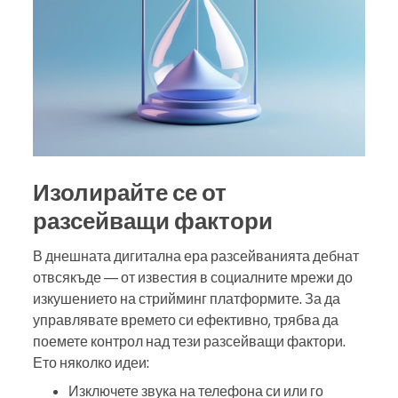
Изолирайте се от
разсейващи фактори
В днешната дигитална ера разсейванията дебнат
отвсякъде — от известия в социалните мрежи до
изкушението на стрийминг платформите. За да
управлявате времето си ефективно, трябва да
поемете контрол над тези разсейващи фактори.
Ето няколко идеи:
Изключете звука на телефона си или го