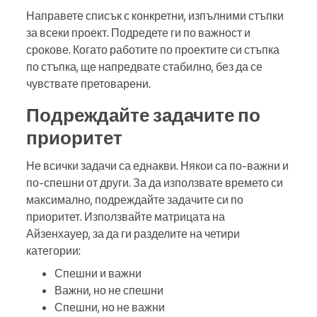
Направете списък с конкретни, изпълними стъпки
за всеки проект. Подредете ги по важност и
срокове. Когато работите по проектите си стъпка
по стъпка, ще напредвате стабилно, без да се
чувствате претоварени.
Подреждайте задачите по
приоритет
Не всички задачи са еднакви. Някои са по-важни и
по-спешни от други. За да използвате времето си
максимално, подреждайте задачите си по
приоритет. Използвайте матрицата на
Айзенхауер, за да ги разделите на четири
категории:
Спешни и важни
Важни, но не спешни
Спешни, но не важни