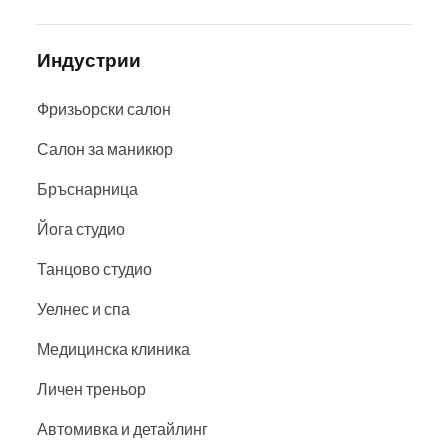
Индустрии
Фризьорски салон
Салон за маникюр
Бръснарница
Йога студио
Танцово студио
Уелнес и спа
Медицинска клиника
Личен треньор
Автомивка и детайлинг