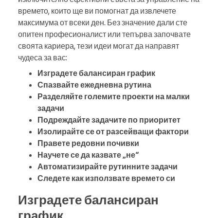
времето, които ще ви помогнат да извлечете
максимума от всеки ден. Без значение дали сте
опитен професионалист или тепърва започвате
своята кариера, тези идеи могат да направят
чудеса за вас:
Изградете балансиран график
Спазвайте ежедневна рутина
Разделяйте големите проекти на малки
задачи
Подреждайте задачите по приоритет
Изолирайте се от разсейващи фактори
Правете редовни почивки
Научете се да казвате „не“
Автоматизирайте рутинните задачи
Следете как използвате времето си
Изградете балансиран
график