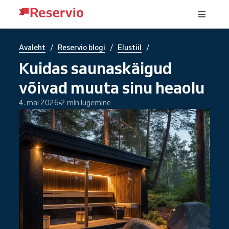
/
/
/
Avaleht
Reservio blogi
Elustiil
Kuidas saunaskäigud
võivad muuta sinu heaolu
4. mai 2026
2 min lugemine