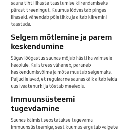
sauna tihti lihaste taastumise kiirendamiseks
pärast treeningut. Kuumus lõdvestab pinges
lihaseid, vähendab põletikku ja aitab kiiremini
taastuda.
Selgem mõtlemine ja parem
keskendumine
Sügav lõõgastus saunas mõjub hästi ka vaimsele
heaolule. Kui stress väheneb, paraneb
keskendumisvõime ja mõte muutub selgemaks.
Paljud leiavad, et regulaarne saunaskäik aitab leida
uusi vaatenurki ja tõstab meeleolu.
Immuunsüsteemi
tugevdamine
Saunas käimist seostatakse tugevama
immuunsüsteemiga, sest kuumus ergutab valgete