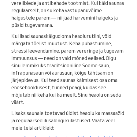
vereliblede ja antikehade tootmist. Kui käid saunas
regulaarselt, on su keha vastupanuvõime
haigustele parem — nii jääd harvemini haigeks ja
püsid tugevamana.
Kui lisad saunaskäigud oma heaolurutiini, võid
märgata tõelist muutust. Keha puhastumine,
stressi leevendamine, parem vereringe ja tugevam
immuunsus — need on vaid mõned eelised. Olgu
sinu lemmikuks traditsiooniline Soome saun,
infrapunasaun või aurusaun, kõige tähtsam on
järjepidevus. Kui teed saunas käimisest osa oma
enesehooldusest, tunned peagi, kuidas see
mõjutab nii keha kui ka meelt. Sinu heaolu on seda
väärt.
Lisaks saunale toetavad üldist heaolu ka massaažid
ja regulaarsed ilusalongi külastused. Vaata veel
meie teisi artikleid: