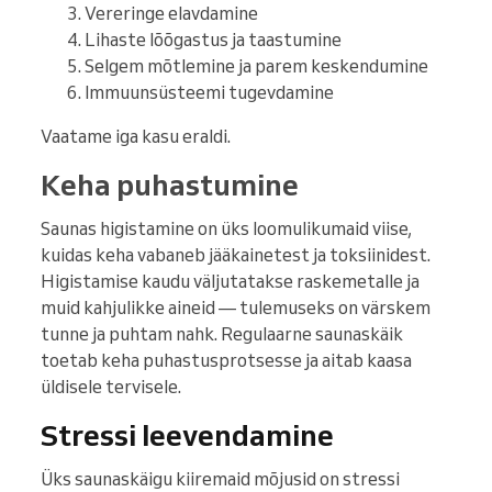
Vereringe elavdamine
Lihaste lõõgastus ja taastumine
Selgem mõtlemine ja parem keskendumine
Immuunsüsteemi tugevdamine
Vaatame iga kasu eraldi.
Keha puhastumine
Saunas higistamine on üks loomulikumaid viise,
kuidas keha vabaneb jääkainetest ja toksiinidest.
Higistamise kaudu väljutatakse raskemetalle ja
muid kahjulikke aineid — tulemuseks on värskem
tunne ja puhtam nahk. Regulaarne saunaskäik
toetab keha puhastusprotsesse ja aitab kaasa
üldisele tervisele.
Stressi leevendamine
Üks saunaskäigu kiiremaid mõjusid on stressi