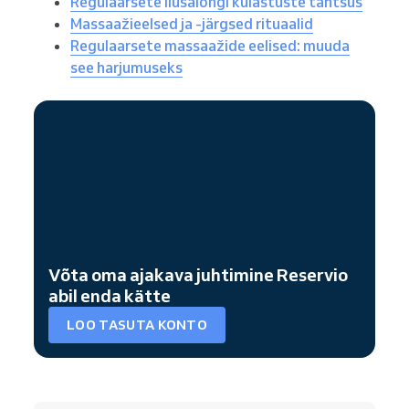
Regulaarsete ilusalongi külastuste tähtsus
Massaažieelsed ja -järgsed rituaalid
Regulaarsete massaažide eelised: muuda
see harjumuseks
Võta oma ajakava juhtimine Reservio
abil enda kätte
LOO TASUTA KONTO