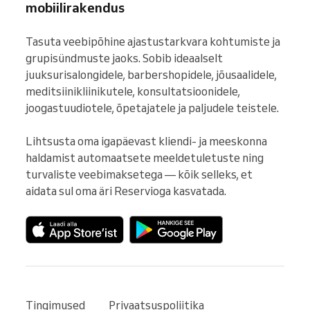
mobiilirakendus
Tasuta veebipõhine ajastustarkvara kohtumiste ja 
grupisündmuste jaoks. Sobib ideaalselt 
juuksurisalongidele, barbershopidele, jõusaalidele, 
meditsiinikliinikutele, konsultatsioonidele, 
joogastuudiotele, õpetajatele ja paljudele teistele.

Lihtsusta oma igapäevast kliendi- ja meeskonna 
haldamist automaatsete meeldetuletuste ning 
turvaliste veebimaksetega — kõik selleks, et 
aidata sul oma äri Reservioga kasvatada.
Tingimused
Privaatsuspoliitika