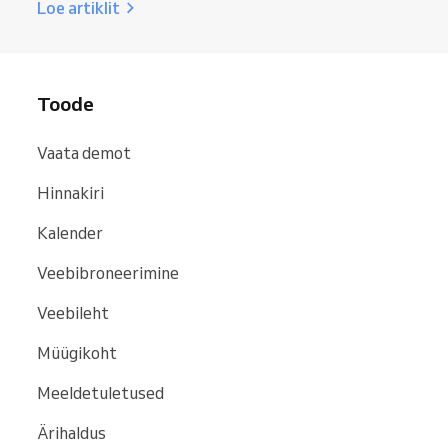
Loe artiklit
Toode
Vaata demot
Hinnakiri
Kalender
Veebibroneerimine
Veebileht
Müügikoht
Meeldetuletused
Ärihaldus