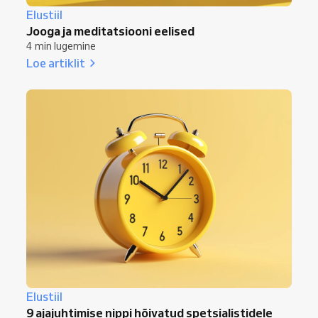
Elustiil
Jooga ja meditatsiooni eelised
4 min lugemine
Loe artiklit
Elustiil
9 ajajuhtimise nippi hõivatud spetsialistidele