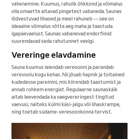
vähenemine. Kuumus, rahulik õhkkond ja võimalus
olla omaette aitavad pingetest vabaneda. Saunas
lõdvestuvad lihased ja meel rahuneb — see on
ideaalne võimalus võtta aeg maha ja taastuda
igapäevaelust. Saunas vabanevad endorfiinid
suurendavad seda rahutunnet veelgi.
Vereringe elavdamine
Sauna kuumus laiendab veresooni ja parandab
verevoolu kogu kehas. Nii jõuab hapnik ja toitained
kudedesse paremini, mis kiirendab taastumist ja
annab rohkem energiat. Regulaarne saunaskäik
aitab leevendada ka vaegvereringest tingitud
vaevusi, näiteks külmi käsi-jalgu või lihaskrampe,
ning toetab südame-veresoonkonna tervist.