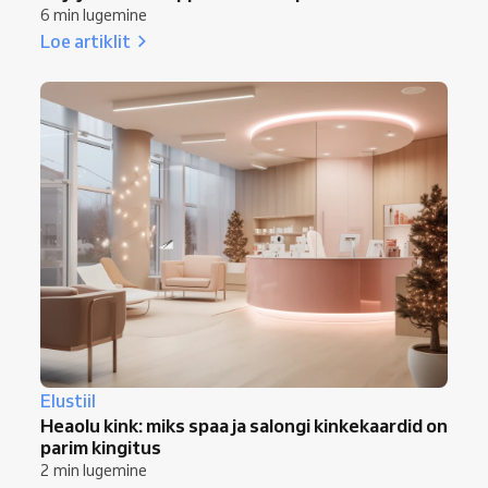
6 min lugemine
Loe artiklit
Elustiil
Heaolu kink: miks spaa ja salongi kinkekaardid on
parim kingitus
2 min lugemine