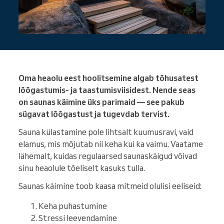
Oma heaolu eest hoolitsemine algab tõhusatest
lõõgastumis- ja taastumisviisidest. Nende seas
on saunas käimine üks parimaid — see pakub
sügavat lõõgastust ja tugevdab tervist.
Sauna külastamine pole lihtsalt kuumusravi, vaid
elamus, mis mõjutab nii keha kui ka vaimu. Vaatame
lähemalt, kuidas regulaarsed saunaskäigud võivad
sinu heaolule tõeliselt kasuks tulla.
Saunas käimine toob kaasa mitmeid olulisi eeliseid:
Keha puhastumine
Stressi leevendamine