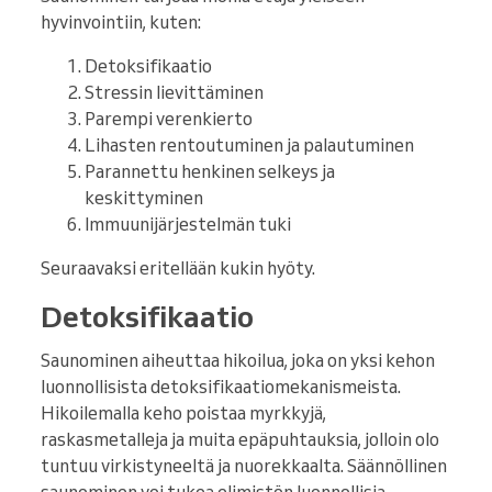
hyvinvointiin, kuten:
Detoksifikaatio
Stressin lievittäminen
Parempi verenkierto
Lihasten rentoutuminen ja palautuminen
Parannettu henkinen selkeys ja
keskittyminen
Immuunijärjestelmän tuki
Seuraavaksi eritellään kukin hyöty.
Detoksifikaatio
Saunominen aiheuttaa hikoilua, joka on yksi kehon
luonnollisista detoksifikaatiomekanismeista.
Hikoilemalla keho poistaa myrkkyjä,
raskasmetalleja ja muita epäpuhtauksia, jolloin olo
tuntuu virkistyneeltä ja nuorekkaalta. Säännöllinen