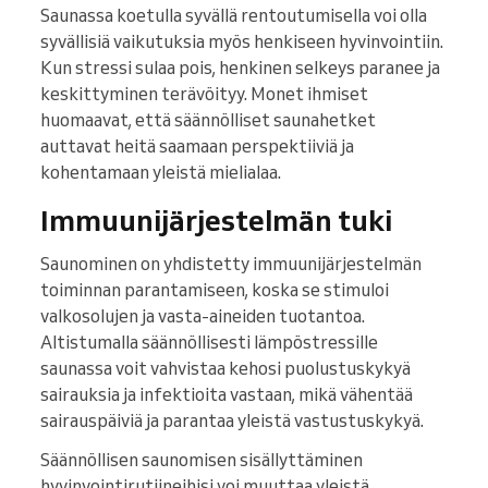
Saunassa koetulla syvällä rentoutumisella voi olla
syvällisiä vaikutuksia myös henkiseen hyvinvointiin.
Kun stressi sulaa pois, henkinen selkeys paranee ja
keskittyminen terävöityy. Monet ihmiset
huomaavat, että säännölliset saunahetket
auttavat heitä saamaan perspektiiviä ja
kohentamaan yleistä mielialaa.
Immuunijärjestelmän tuki
Saunominen on yhdistetty immuunijärjestelmän
toiminnan parantamiseen, koska se stimuloi
valkosolujen ja vasta-aineiden tuotantoa.
Altistumalla säännöllisesti lämpöstressille
saunassa voit vahvistaa kehosi puolustuskykyä
sairauksia ja infektioita vastaan, mikä vähentää
sairauspäiviä ja parantaa yleistä vastustuskykyä.
Säännöllisen saunomisen sisällyttäminen
hyvinvointirutiineihisi voi muuttaa yleistä