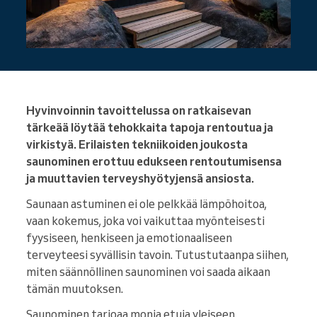
Hyvinvoinnin tavoittelussa on ratkaisevan
tärkeää löytää tehokkaita tapoja rentoutua ja
virkistyä. Erilaisten tekniikoiden joukosta
saunominen erottuu edukseen rentoutumisensa
ja muuttavien terveyshyötyjensä ansiosta.
Saunaan astuminen ei ole pelkkää lämpöhoitoa,
vaan kokemus, joka voi vaikuttaa myönteisesti
fyysiseen, henkiseen ja emotionaaliseen
terveyteesi syvällisin tavoin. Tutustutaanpa siihen,
miten säännöllinen saunominen voi saada aikaan
tämän muutoksen.
Saunominen tarjoaa monia etuja yleiseen