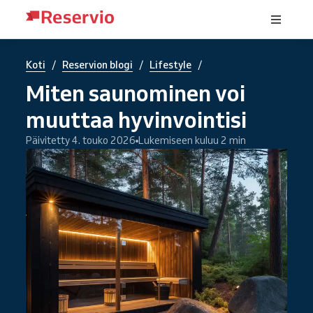
/
/
/
Koti
Reservion blogi
Lifestyle
Miten saunominen voi
muuttaa hyvinvointisi
Päivitetty 4. touko 2026
Lukemiseen kuluu 2 min