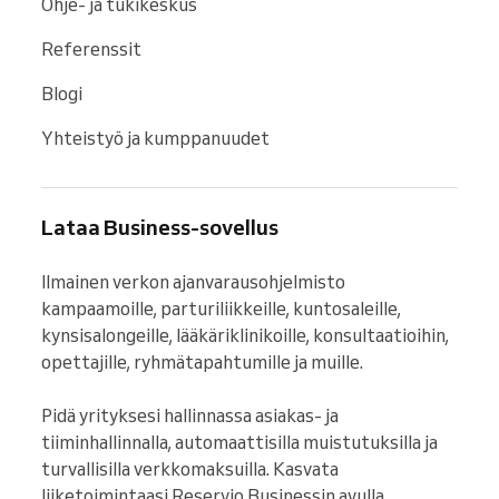
Ohje- ja tukikeskus
Referenssit
Blogi
Yhteistyö ja kumppanuudet
Lataa Business-sovellus
Ilmainen verkon ajanvarausohjelmisto 
kampaamoille, parturiliikkeille, kuntosaleille, 
kynsisalongeille, lääkäriklinikoille, konsultaatioihin, 
opettajille, ryhmätapahtumille ja muille.

Pidä yrityksesi hallinnassa asiakas- ja 
tiiminhallinnalla, automaattisilla muistutuksilla ja 
turvallisilla verkkomaksuilla. Kasvata 
liiketoimintaasi Reservio Businessin avulla, 