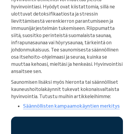
hyvinvointiasi. Hyödyt ovat kiistattomia, sillä ne
ulottuvat detoksifikaatiosta ja stressin
lievittämisestä verenkierron parantumiseen ja
immuunijärjestelmän tukemiseen. Riippumatta
siitä, suositko perinteistä suomalaista saunaa,
infrapunasaunaa vai höyrysaunaa, tärkeintä on
johdonmukaisuus. Tee saunomisesta säännöllinen
osa itsehoito-ohjelmaasi ja seuraa, kuinka se
muuttaa kehoasi, mieltäsi ja henkeäsi. Hyvinvointisi
ansaitsee sen.
Saunomisen lisäksi myös hieronta tai säännölliset
kauneushoitolakäynnit tukevat kokonaisvaltaista
hyvinvointia. Tutustu muihin artikkeleihimme:
Säännöllisten kampaamokäyntien merkitys