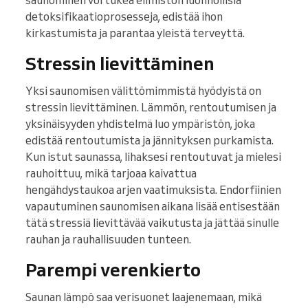
saunominen voi tukea elimistön luonnollisia
detoksifikaatioprosesseja, edistää ihon
kirkastumista ja parantaa yleistä terveyttä.
Stressin lievittäminen
Yksi saunomisen välittömimmistä hyödyistä on
stressin lievittäminen. Lämmön, rentoutumisen ja
yksinäisyyden yhdistelmä luo ympäristön, joka
edistää rentoutumista ja jännityksen purkamista.
Kun istut saunassa, lihaksesi rentoutuvat ja mielesi
rauhoittuu, mikä tarjoaa kaivattua
hengähdystaukoa arjen vaatimuksista. Endorfiinien
vapautuminen saunomisen aikana lisää entisestään
tätä stressiä lievittävää vaikutusta ja jättää sinulle
rauhan ja rauhallisuuden tunteen.
Parempi verenkierto
Saunan lämpö saa verisuonet laajenemaan, mikä