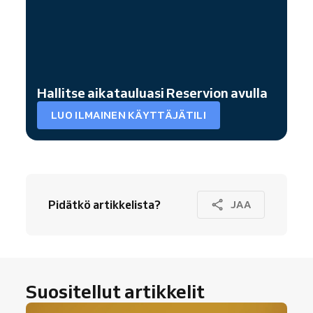
Hallitse aikatauluasi Reservion avulla
LUO ILMAINEN KÄYTTÄJÄTILI
Pidätkö artikkelista?
JAA
Suositellut artikkelit