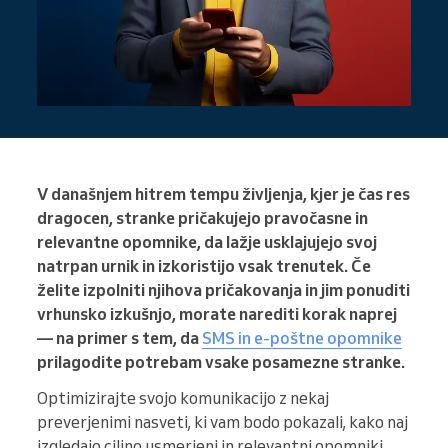
V današnjem hitrem tempu življenja, kjer je čas res
dragocen, stranke pričakujejo pravočasne in
relevantne opomnike, da lažje usklajujejo svoj
natrpan urnik in izkoristijo vsak trenutek. Če
želite izpolniti njihova pričakovanja in jim ponuditi
vrhunsko izkušnjo, morate narediti korak naprej
— na primer s tem, da
SMS in e-poštne opomnike
prilagodite potrebam vsake posamezne stranke.
Optimizirajte svojo komunikacijo z nekaj
preverjenimi nasveti, ki vam bodo pokazali, kako naj
izgledajo ciljno usmerjeni in relevantni opomniki.