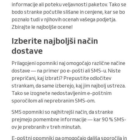
informacije ali poteku veljavnosti paketov. Tako se
bodo stranke počutile slišane in cenjene, kar se bo
poznalo tudi v njihovih ocenah vašega podjetja.
Zbirajte le najboljše ocene!
Izberite najboljši način
dostave
Prilagojeni opomniki naj omogočajo različne načine
dostave — na primer po e-pošti ali SMS-u. Niste
prepričani, kaj izbrati? Prepustite odločitev
strankam, da same izberejo, kaj jim najbolj ustreza.
Tako se izognete nedostavljenim e-poštnim
sporočilom ali neprebranim SMS-om.
SMS opomniki so najhitrejši način, da stranke
prejmejo pomembne informacije — kar 90 % SMS-
ov je prebranih v treh minutah.
E-poštni opomniki pa omogočajo daljša sporočila in