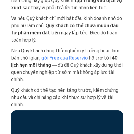
Nền tảng này giúp Quý khách
tập trung vào dịch vụ
xuất sắc
thay vì phải trả lời tin nhắn liên tục.
Và nếu Quý khách chỉ mới bắt đầu kinh doanh nhỏ do
phụ nữ làm chủ,
Quý khách có thể chưa muốn đầu
tư phần mềm đắt tiền
ngay lập tức. Điều đó hoàn
toàn hợp lý.
Nếu Quý khách đang thử nghiệm ý tưởng hoặc làm
bán thời gian,
gói Free của Reservio
hỗ trợ tới
40
lịch hẹn mỗi tháng
— đủ để Quý khách xây dựng thói
quen chuyên nghiệp từ sớm mà không áp lực tài
chính.
Quý khách có thể tạo nền tảng trước, kiểm chứng
nhu cầu và chỉ nâng cấp khi thực sự hợp lý về tài
chính.