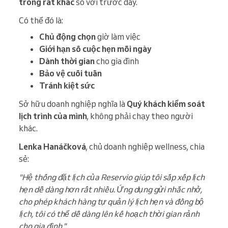
trông rất khác
so với trước đây.
Có thể đó là:
Chủ động chọn
giờ làm việc
Giới hạn số cuộc hẹn mỗi ngày
Dành thời gian
cho gia đình
Bảo vệ cuối tuần
Tránh kiệt sức
Sở hữu doanh nghiệp nghĩa là
Quý khách kiểm soát
lịch trình của mình
, không phải chạy theo người
khác.
Lenka Hanáčková
, chủ doanh nghiệp wellness, chia
sẻ:
"Hệ thống đặt lịch của Reservio giúp tôi sắp xếp lịch
hẹn dễ dàng hơn rất nhiều. Ứng dụng gửi nhắc nhở,
cho phép khách hàng tự quản lý lịch hẹn và đồng bộ
lịch, tôi có thể dễ dàng lên kế hoạch thời gian rảnh
cho gia đình."