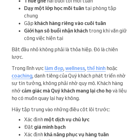
Thuê ghế
hai buổi tối mỗi tuần
Dạy một lớp học mỗi tuần
tại phòng tập
chung
Gặp
khách hàng riêng
vào cuối tuần
Giới hạn số buổi nhận khách
trong khi vẫn giữ
công việc hiện tại
Bắt đầu nhỏ không phải là thỏa hiệp. Đó là chiến
lược.
Trong lĩnh vực
làm đẹp
,
wellness
,
thể hình
hoặc
coaching
, danh tiếng của Quý khách phát triển nhờ
sự tin tưởng, không phải nhờ quy mô. Khách hàng
nhớ
cảm giác mà Quý khách mang lại cho họ
và liệu
họ có muốn quay lại hay không.
Hãy tập trung vào những điều cốt lõi trước:
Xác định
một dịch vụ chủ lực
Đặt
giá minh bạch
Xác định
khả năng phục vụ hàng tuần