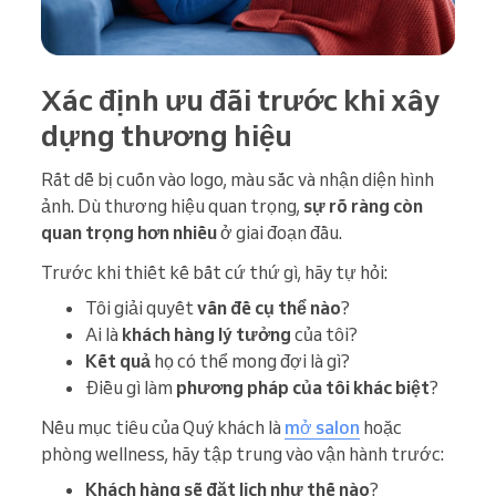
Xác định ưu đãi trước khi xây
dựng thương hiệu
Rất dễ bị cuốn vào logo, màu sắc và nhận diện hình
ảnh. Dù thương hiệu quan trọng,
sự rõ ràng còn
quan trọng hơn nhiều
ở giai đoạn đầu.
Trước khi thiết kế bất cứ thứ gì, hãy tự hỏi:
Tôi giải quyết
vấn đề cụ thể nào
?
Ai là
khách hàng lý tưởng
của tôi?
Kết quả
họ có thể mong đợi là gì?
Điều gì làm
phương pháp của tôi khác biệt
?
Nếu mục tiêu của Quý khách là
mở salon
hoặc
phòng wellness, hãy tập trung vào vận hành trước:
Khách hàng sẽ đặt lịch như thế nào
?