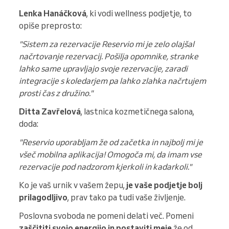
Lenka Hanáčková
, ki vodi wellness podjetje, to
opiše preprosto:
"Sistem za rezervacije Reservio mi je zelo olajšal
načrtovanje rezervacij. Pošilja opomnike, stranke
lahko same upravljajo svoje rezervacije, zaradi
integracije s koledarjem pa lahko zlahka načrtujem
prosti čas z družino."
Ditta Zavřelová
, lastnica kozmetičnega salona,
doda:
"Reservio uporabljam že od začetka in najbolj mi je
všeč mobilna aplikacija! Omogoča mi, da imam vse
rezervacije pod nadzorom kjerkoli in kadarkoli."
Ko je vaš urnik v vašem žepu,
je vaše podjetje bolj
prilagodljivo
, prav tako pa tudi vaše življenje.
Poslovna svoboda ne pomeni delati več. Pomeni
zaščititi svojo energijo in postaviti meje
že od