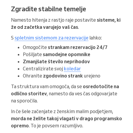
Zgradite stabilne temelje
Namesto hitenja z rastjo raje postavite
sisteme, ki
že od začetka varujejo vaš čas
.
S
spletnim sistemom za rezervacije
lahko:
Omogočite
strankam rezervacijo 24/7
Pošiljate
samodejne opomnike
Zmanjšate število neprihodov
Centralizirate svoj
koledar
Ohranite
zgodovino strank
urejeno
Ta struktura vam omogoča, da se
osredotočite na
odlično storitev
, namesto da ves čas odgovarjate
na sporočila.
In če šele začenjate z ženskim malim podjetjem,
morda ne želite takoj vlagati v drago programsko
opremo
. To je povsem razumljivo.