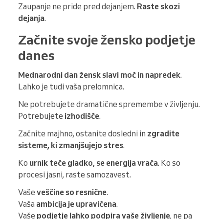
Zaupanje ne pride pred dejanjem.
Raste skozi
dejanja
.
Začnite svoje žensko podjetje
danes
Mednarodni dan žensk slavi moč in napredek
.
Lahko je tudi vaša prelomnica.
Ne potrebujete dramatične spremembe v življenju.
Potrebujete
izhodišče
.
Začnite majhno, ostanite dosledni in
zgradite
sisteme, ki zmanjšujejo stres
.
Ko
urnik teče gladko, se energija vrača
. Ko so
procesi jasni, raste samozavest.
Vaše
veščine so resnične
.
Vaša
ambicija je upravičena
.
Vaše
podjetje lahko podpira vaše življenje
, ne pa