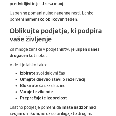
predvidljivi in je stresa manj
.
Uspeh ne pomeni nujno nenehne rasti. Lahko
pomeni
namensko oblikovan teden
.
Oblikujte podjetje, ki podpira
vaše življenje
Za mnoge ženske v podjetništvu
je uspeh danes
drugačen
kot nekoč.
Videti je lahko tako:
Izbirate
svoj delovni čas
Omejite dnevno število rezervacij
Blokirate čas
za družino
Varujete vikende
Preprečujete izgorelost
Lastno podjetje pomeni, da
imate nadzor nad
svojim urnikom
, ne da se prilagajate drugim.