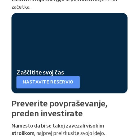
začetka.
Zaščitite svoj čas
NASTAVITE RESERVIO
Preverite povpraševanje,
preden investirate
Namesto da bi se takoj zavezali visokim
stroškom
, najprej preizkusite svojo idejo.