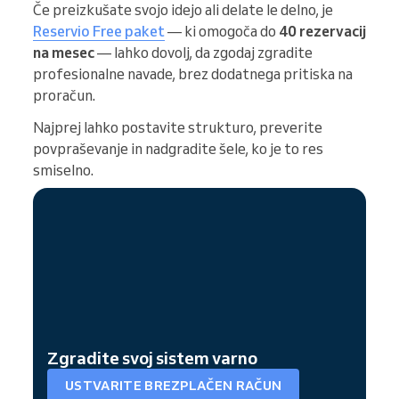
Če preizkušate svojo idejo ali delate le delno, je
Reservio Free paket
— ki omogoča do
40 rezervacij
na mesec
— lahko dovolj, da zgodaj zgradite
profesionalne navade, brez dodatnega pritiska na
proračun.
Najprej lahko postavite strukturo, preverite
povpraševanje in nadgradite šele, ko je to res
smiselno.
Zgradite svoj sistem varno
USTVARITE BREZPLAČEN RAČUN