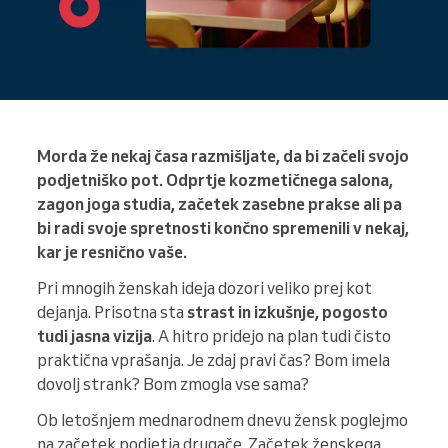
Morda že nekaj časa razmišljate, da bi začeli svojo
podjetniško pot. Odprtje kozmetičnega salona,
zagon joga studia, začetek zasebne prakse ali pa
bi radi svoje spretnosti končno spremenili v nekaj,
kar je resnično vaše.
Pri mnogih ženskah ideja dozori veliko prej kot
dejanja. Prisotna sta
strast in izkušnje, pogosto
tudi jasna vizija
. A hitro pridejo na plan tudi čisto
praktična vprašanja. Je zdaj pravi čas? Bom imela
dovolj strank? Bom zmogla vse sama?
Ob letošnjem mednarodnem dnevu žensk poglejmo
na začetek podjetja drugače. Začetek ženskega