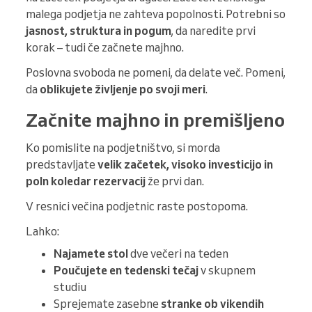
malega podjetja ne zahteva popolnosti. Potrebni so
jasnost, struktura in pogum
, da naredite prvi
korak – tudi če začnete majhno.
Poslovna svoboda ne pomeni, da delate več. Pomeni,
da
oblikujete življenje po svoji meri
.
Začnite majhno in premišljeno
Ko pomislite na podjetništvo, si morda
predstavljate
velik začetek, visoko investicijo in
poln koledar rezervacij
že prvi dan.
V resnici večina podjetnic raste postopoma.
Lahko:
Najamete stol
dve večeri na teden
Poučujete en tedenski tečaj
v skupnem
studiu
Sprejemate zasebne
stranke
ob vikendih