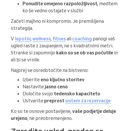
Ponudite omejeno razpoložljivost
, medtem
ko še vedno ostajate v službi
Začeti majhno ni kompromis. Je premišljena
strategija.
V
lepotni
,
wellness
,
fitnes
ali
coaching
panogi vaš
ugled raste z zaupanjem, ne s kvadratnimi metri.
Stranke si zapomnijo
kako so se ob vas počutile
in
ali bi se vrnile.
Najprej se osredotočite na bistveno:
Izberite
eno ključno storitev
Nastavite
jasno ceno
Določite svojo
tedensko kapaciteto
Ustvarite
preprost
sistem za rezervacije
Ko so te osnove postavljene,
vaše podjetje deluje
urejeno
, ne preobremenjeno.