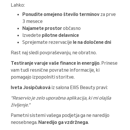
Lahko:
Ponudite omejeno število terminov
za prve
3 mesece
Najamete prostor
občasno
Izvedete
pilotne delavnice
Sprejemate rezervacije
le na določene dni
Rast naj sledi povpraševanju, ne obratno.
Testiranje varuje vaše finance in energijo
. Prinese
vam tudi resnične povratne informacije, ki
pomagajo izpopolniti storitve.
Iveta Josipčuková
iz salona ElliS Beauty pravi:
"Reservio je zelo uporabna aplikacija, ki mi olajša
življenje."
Pametni sistemi vašega podjetja ga ne naredijo
neosebnega.
Naredijo ga vzdržnega
.