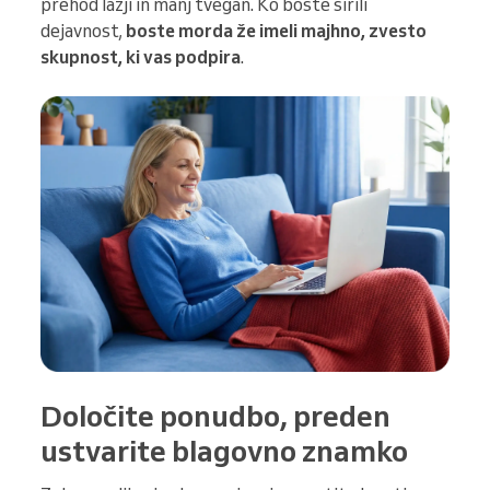
prehod lažji in manj tvegan. Ko boste širili
dejavnost,
boste morda že imeli majhno, zvesto
skupnost, ki vas podpira
.
Določite ponudbo, preden
ustvarite blagovno znamko