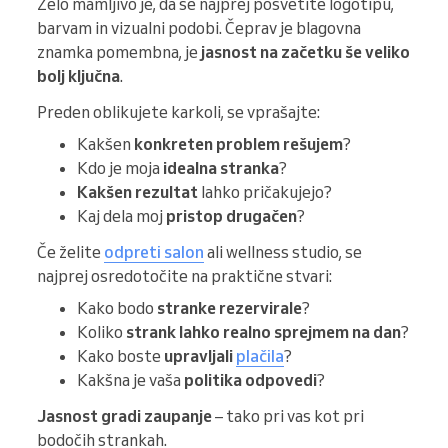
Zelo mamljivo je, da se najprej posvetite logotipu,
barvam in vizualni podobi. Čeprav je blagovna
znamka pomembna, je
jasnost na začetku še veliko
bolj ključna
.
Preden oblikujete karkoli, se vprašajte:
Kakšen
konkreten problem rešujem
?
Kdo je moja
idealna stranka
?
Kakšen rezultat
lahko pričakujejo?
Kaj dela moj
pristop drugačen
?
Če želite
odpreti salon
ali wellness studio, se
najprej osredotočite na praktične stvari:
Kako bodo
stranke rezervirale
?
Koliko
strank lahko realno sprejmem na dan
?
Kako boste
upravljali
plačila
?
Kakšna je vaša
politika odpovedi
?
Jasnost gradi zaupanje
– tako pri vas kot pri
bodočih strankah.