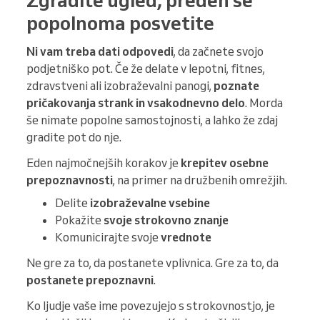
Zgradite ugled, preden se
popolnoma posvetite
Ni vam treba dati odpovedi
, da začnete svojo
podjetniško pot. Če že delate v lepotni, fitnes,
zdravstveni ali izobraževalni panogi,
poznate
pričakovanja strank in vsakodnevno delo
. Morda
še nimate popolne samostojnosti, a lahko že zdaj
gradite pot do nje.
Eden najmočnejših korakov je
krepitev osebne
prepoznavnosti
, na primer na družbenih omrežjih.
Delite
izobraževalne vsebine
Pokažite
svoje strokovno znanje
Komunicirajte svoje
vrednote
Ne gre za to, da postanete vplivnica. Gre za to, da
postanete prepoznavni
.
Ko ljudje vaše ime povezujejo s strokovnostjo, je