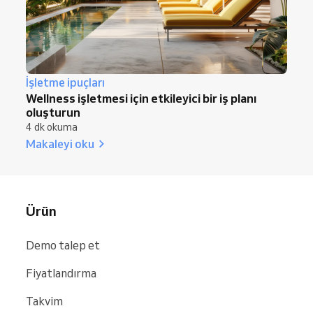
İşletme ipuçları
Wellness işletmesi için etkileyici bir iş planı
oluşturun
4 dk okuma
Makaleyi oku
Ürün
Demo talep et
Fiyatlandırma
Takvim