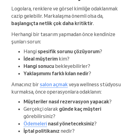
Logolara, renklere ve görsel kimliğe odaklanmak
cazip gelebilir. Markalaşma önemli olsa da,
başlangıçta netlik çok daha kritiktir
.
Herhangi bir tasarım yapmadan önce kendinize
şunları sorun:
Hangi
spesifik sorunu çözüyorum
?
İdeal müşterim
kim?
Hangi sonucu
bekleyebilirler?
Yaklaşımımı farklı kılan nedir
?
Amacınız bir
salon açmak
veya wellness stüdyosu
kurmaksa, önce operasyonlara odaklanın:
Müşteriler nasıl rezervasyon yapacak
?
Gerçekçi olarak
günde kaç müşteri
görebilirsiniz?
Ödemeleri
nasıl yöneteceksiniz
?
İptal politikanız
nedir?