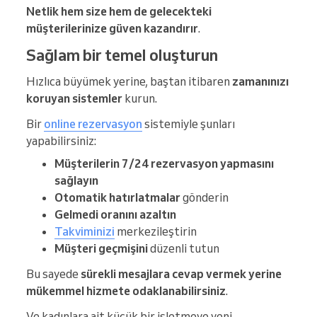
Netlik hem size hem de gelecekteki
müşterilerinize güven kazandırır
.
Sağlam bir temel oluşturun
Hızlıca büyümek yerine, baştan itibaren
zamanınızı
koruyan sistemler
kurun.
Bir
online rezervasyon
sistemiyle şunları
yapabilirsiniz:
Müşterilerin 7/24 rezervasyon yapmasını
sağlayın
Otomatik hatırlatmalar
gönderin
Gelmedi oranını azaltın
Takviminizi
merkezileştirin
Müşteri geçmişini
düzenli tutun
Bu sayede
sürekli mesajlara cevap vermek yerine
mükemmel hizmete odaklanabilirsiniz
.
Ve kadınlara ait küçük bir işletmeye yeni