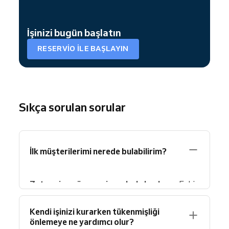
İşinizi bugün başlatın
RESERVIO ILE BAŞLAYIN
Sıkça sorulan sorular
İlk müşterilerimi nerede bulabilirim?
Zaten size güvenen insanlarla başlayın
. Eski
iş arkadaşları, arkadaşlar, eski müşteriler veya
sosyal medya takipçileriniz genellikle ilk
Kendi işinizi kurarken tükenmişliği
destekçileriniz olur. Ne sunduğunuzu paylaşın,
önlemeye ne yardımcı olur?