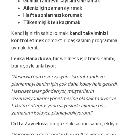
Günlük randevu sayısını sınırlamak
Aileniz için zaman ayırmak
Hafta sonlarınızı korumak
Tükenmişlikten kaçınmak
Kendi işinizin sahibi olmak,
kendi takviminizi
kontrol etmek
demektir; başkasının programına
uymak değil.
Lenka Hanáčková
, bir wellness işletmesi sahibi,
bunu şöyle anlatıyor:
"Reservio'nun rezervasyon sistemi, randevu
planlamayı benim için çok daha kolay hale getirdi.
Hatırlatmalar gönderiyor, müşterilerin
rezervasyonlarını yönetmesine olanak tanıyor ve
takvim entegrasyonu sayesinde ailemle boş
zamanımı kolayca planlayabiliyorum."
Ditta Zavřelová
, bir güzellik salonu sahibi, ekliyor:
"Reservio'yu en başından beri kullanıyorum ve en