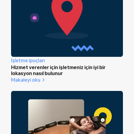
sayısıyla test etti ve kademeli olarak büyüdü.
ayırabilirsiniz.
Destekleyici araçlarla,
Reservio'nun
sunduğu
ücretsiz planlarla bile,
daha büyük adımlar
atmadan önce fikrinizi güvenle test
edebilirsiniz
.
İşletme ipuçları
Hizmet verenler için işletmeniz için iyi bir
lokasyon nasıl bulunur
Makaleyi oku