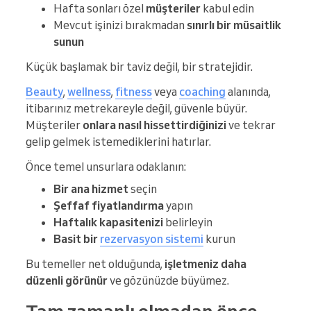
Hafta sonları özel
müşteriler
kabul edin
Mevcut işinizi bırakmadan
sınırlı bir müsaitlik
sunun
Küçük başlamak bir taviz değil, bir stratejidir.
Beauty
,
wellness
,
fitness
veya
coaching
alanında,
itibarınız metrekareyle değil, güvenle büyür.
Müşteriler
onlara nasıl hissettirdiğinizi
ve tekrar
gelip gelmek istemediklerini hatırlar.
Önce temel unsurlara odaklanın:
Bir ana hizmet
seçin
Şeffaf fiyatlandırma
yapın
Haftalık kapasitenizi
belirleyin
Basit bir
rezervasyon sistemi
kurun
Bu temeller net olduğunda,
işletmeniz daha
düzenli görünür
ve gözünüzde büyümez.