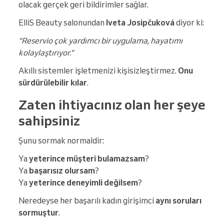
olacak gerçek geri bildirimler sağlar.
ElliS Beauty salonundan
Iveta Josipčuková
diyor ki:
"Reservio çok yardımcı bir uygulama, hayatımı
kolaylaştırıyor."
Akıllı sistemler işletmenizi kişisizleştirmez.
Onu
sürdürülebilir kılar
.
Zaten ihtiyacınız olan her şeye
sahipsiniz
Şunu sormak normaldir:
Ya
yeterince müşteri bulamazsam
?
Ya
başarısız olursam
?
Ya
yeterince deneyimli değilsem
?
Neredeyse her başarılı kadın girişimci
aynı soruları
sormuştur
.