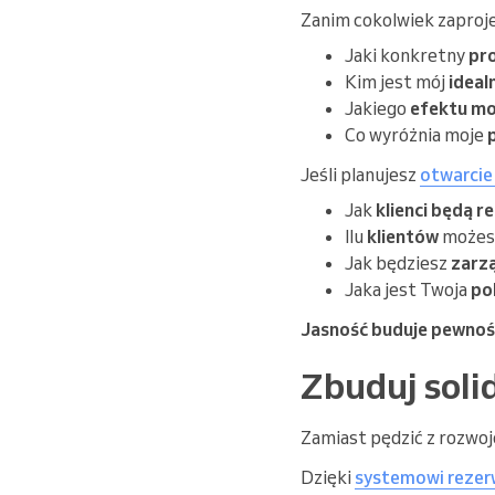
Zanim cokolwiek zaprojek
Jaki konkretny
pr
Kim jest mój
ideal
Jakiego
efektu mo
Co wyróżnia moje
Jeśli planujesz
otwarcie
Jak
klienci będą 
Ilu
klientów
możesz
Jak będziesz
zarz
Jaka jest Twoja
pol
Jasność buduje pewność
Zbuduj sol
Zamiast pędzić z rozwo
Dzięki
systemowi rezerw