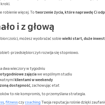
kroki.
e robienie więcej. To
tworzenie życia, które naprawdę Ci od
ało i z głową
ębiorczości, możesz wyobrażać sobie
wielki start, duże inwest
biet-przedsiębiorczyń rozwija się stopniowo.
a dwa wieczory w tygodniu
cotygodniowe zajęcia
we wspólnym studiu
ywatnymi
klientami
w weekendy
czoną dostępność
, zachowując etat
oków to nie kompromis, to przemyślana strategia.
ess
,
fitness
czy
coaching
Twoja reputacja rośnie dzięki zaufani