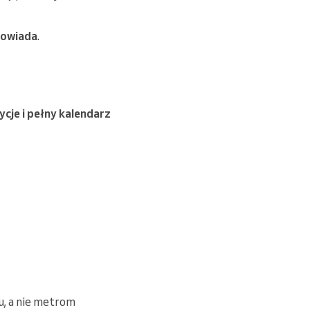
powiada
.
ycje i pełny kalendarz
u, a nie metrom