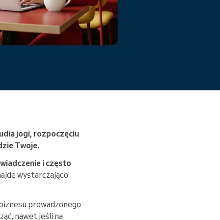
przeszkody.
Czytaj więcej
udia jogi, rozpoczęciu
dzie Twoje.
świadczenie i często
najdę wystarczająco
 biznesu prowadzonego
cząć, nawet jeśli na