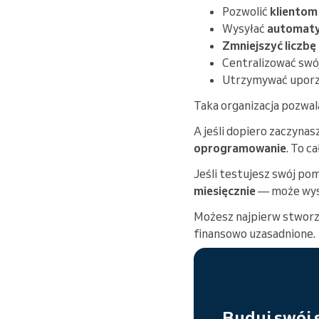
Pozwolić
klientom
Wysyłać
automaty
Zmniejszyć liczbę 
Centralizować swó
Utrzymywać upor
Taka organizacja pozwal
A jeśli dopiero zaczynas
oprogramowanie
. To c
Jeśli testujesz swój pom
miesięcznie
— może wyst
Możesz najpierw stworzy
finansowo uzasadnione.
Buduj swój