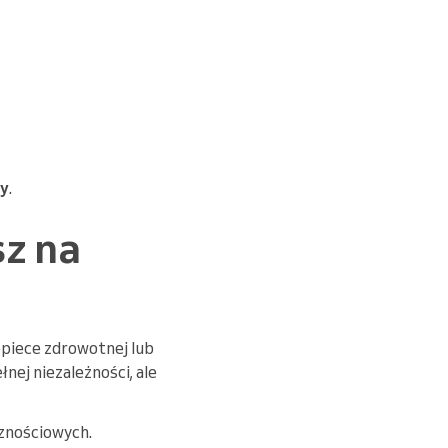
cy
.
sz na
, opiece zdrowotnej lub
łnej niezależności, ale
cznościowych.