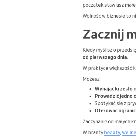
początek stawiasz małe 
Wolność w biznesie to ni
Zacznij m
Kiedy myślisz o przedsi
od pierwszego dnia
.
W praktyce większość ko
Możesz:
Wynająć krzesło
n
Prowadzić jedno 
Spotykać się z pr
Oferować ograni
Zaczynanie od małych kr
W branży
beauty
,
welln