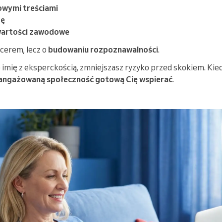
owymi treściami
zę
artości zawodowe
ncerem, lecz o
budowaniu rozpoznawalności
.
 imię z eksperckością, zmniejszasz ryzyko przed skokiem. Kied
aangażowaną społeczność gotową Cię wspierać
.