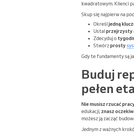
kwadratowym. Klienci p
Skup się najpierw na po
Określ
jedną kluc
Ustal
przejrzysty 
Zdecyduj o
tygodn
Stwórz
prosty
sys
Gdy te fundamenty są j
Buduj re
pełen et
Nie musisz rzucać prac
edukacji,
znasz oczekiw
możesz ją zacząć budow
Jednym z ważnych krok