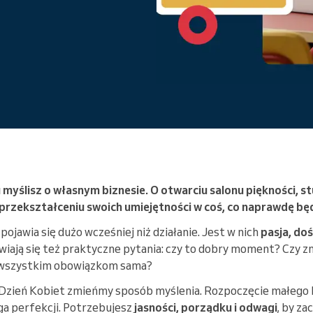
Enterprise
Prowadzisz dużą organizację
myślisz o własnym biznesie. O otwarciu salonu piękności, st
 przekształceniu swoich umiejętności w coś, co naprawdę bę
pojawia się dużo wcześniej niż działanie. Jest w nich
pasja, do
jawiają się też praktyczne pytania: czy to dobry moment? Czy z
 wszystkim obowiązkom sama?
Dzień Kobiet zmieńmy sposób myślenia. Rozpoczęcie małego
ga perfekcji. Potrzebujesz
jasności, porządku i odwagi
, by za