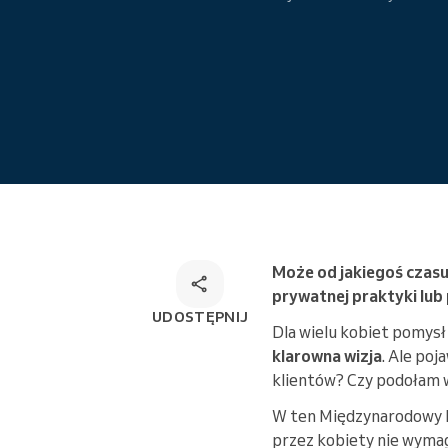
Wielokanałowe rozwiązanie do
rezerwacji
Może od jakiegoś czasu 
prywatnej praktyki lub
UDOSTĘPNIJ
Dla wielu kobiet pomysł 
klarowna wizja
. Ale po
klientów? Czy podołam
W ten Międzynarodowy 
przez kobiety nie wyma