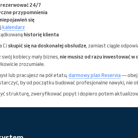
 rezerwować 24/7
czne przypomnienia
niepojawień się
j
kalendarz
ządkowaną
historię klienta
a Ci
skupić się na doskonałej obsłudze
, zamiast ciągle odpow
z swój kobiecy mały biznes,
nie musisz od razu inwestować w 
ałkowicie zrozumiałe.
ysł lub pracujesz na pół etatu,
darmowy plan Reservia
— obej
arczyć, by od początku budować profesjonalne nawyki, nie ob
ć strukturę, zweryfikować popyt i dopiero potem aktualizowa
 system