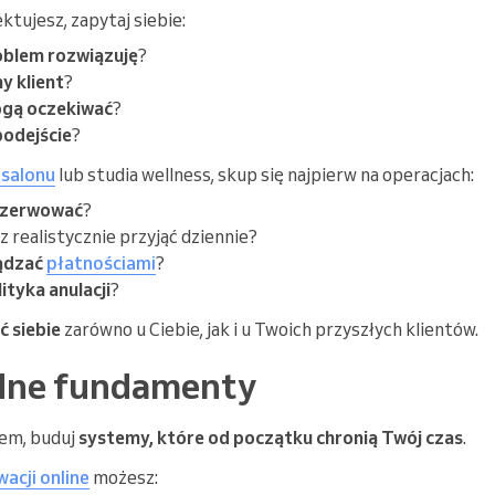
tujesz, zapytaj siebie:
oblem rozwiązuję
?
ny klient
?
gą oczekiwać
?
podejście
?
 salonu
lub studia wellness, skup się najpierw na operacjach:
rezerwować
?
 realistycznie przyjąć dziennie?
ądzać
płatnościami
?
ityka anulacji
?
 siebie
zarówno u Ciebie, jak i u Twoich przyszłych klientów.
idne fundamenty
jem, buduj
systemy, które od początku chronią Twój czas
.
acji online
możesz: