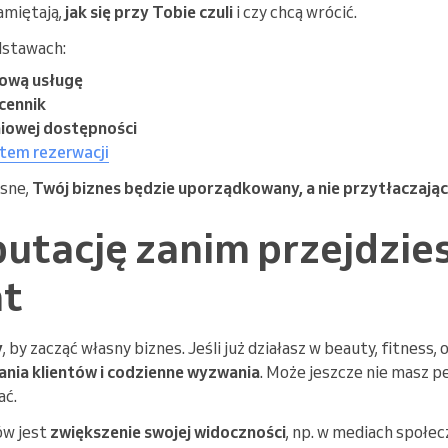
amiętają,
jak się przy Tobie czuli
i czy chcą wrócić.
dstawach:
zową usługę
cennik
iowej dostępności
tem rezerwacji
asne,
Twój biznes będzie uporządkowany, a nie przytłaczają
putację zanim przejdzie
at
y
, by zacząć własny biznes. Jeśli już działasz w beauty, fitness
ania klientów i codzienne wyzwania
. Może jeszcze nie masz pe
ać.
ów jest
zwiększenie swojej widoczności
, np. w mediach społe