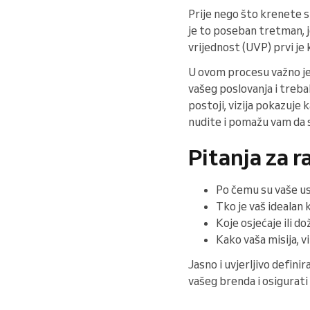
Prije nego što krenete s
je to poseban tretman, j
vrijednost (UVP) prvi je 
U ovom procesu važno je p
vašeg poslovanja i treba
postoji, vizija pokazuje 
nudite i pomažu vam da s
Pitanja za r
Po čemu su vaše us
Tko je vaš idealan k
Koje osjećaje ili do
Kako vaša misija, vi
Jasno i uvjerljivo definir
vašeg brenda i osigurati 