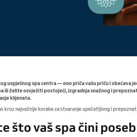
Vodite veliku organizaciju
kog uspješnog spa centra — ono priča vašu priču i obećava j
a ili želite osvježiti postojeći, izgradnja snažnog i prepoznat
anje klijenata.
 kroz najvažnije korake za stvaranje upečatljivog i prepoznat
te što vaš spa čini pose