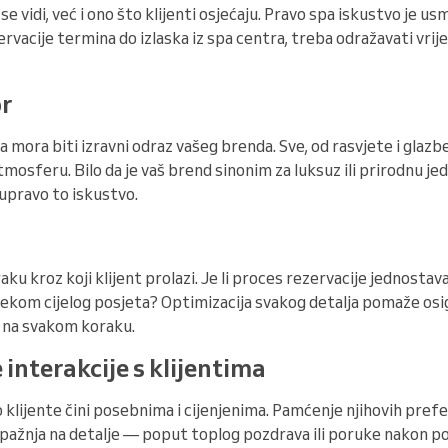
e vidi, već i ono što klijenti osjećaju. Pravo spa iskustvo je u
ervacije termina do izlaska iz spa centra, treba odražavati vrij
or
mora biti izravni odraz vašeg brenda. Sve, od rasvjete i glazbe
tmosferu. Bilo da je vaš brend sinonim za luksuz ili prirodnu j
 upravo to iskustvo.
u kroz koji klijent prolazi. Je li proces rezervacije jednostavan
jekom cijelog posjeta? Optimizacija svakog detalja pomaže osi
d na svakom koraku.
 interakcije s klijentima
 klijente čini posebnima i cijenjenima. Pamćenje njihovih pref
 pažnja na detalje — poput toplog pozdrava ili poruke nakon 