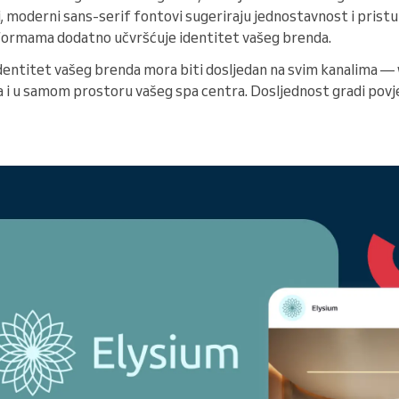
ti, moderni sans-serif fontovi sugeriraju jednostavnost i pris
tformama dodatno učvršćuje identitet vašeg brenda.
identitet vašeg brenda mora biti dosljedan na svim kanalima — 
i u samom prostoru vašeg spa centra. Dosljednost gradi povjer