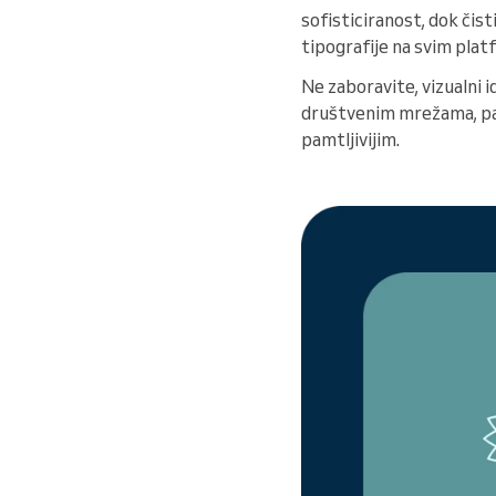
sofisticiranost, dok čis
tipografije na svim pla
Ne zaboravite, vizualni 
društvenim mrežama, pa 
pamtljivijim.