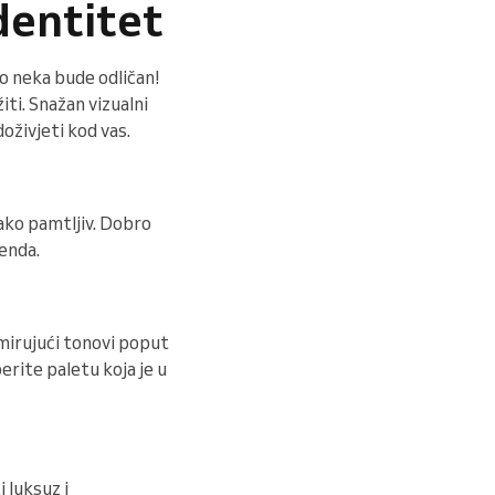
identitet
to neka bude odličan!
iti. Snažan vizualni
doživjeti kod vas.
lako pamtljiv. Dobro
enda.
umirujući tonovi poput
erite paletu koja je u
 luksuz i