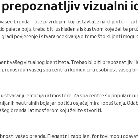
 prepoznatljiv vizualni 
e vašeg brenda. To je prvi dojam koji ostavljate na klijente — za
 do palete boja, treba biti usklađen s iskustvom koje želite pruž
, gradi povjerenje i stvara očekivanja o tome što klijenti mogu 
ment vašeg vizualnog identiteta. Trebao bi biti prepoznatljiv i 
h prenosi duh vašeg spa centra i komunicira osobnost vašeg br
u u stvaranju emocija i atmosfere. Za spa centre su popularni 
mljanih neutralnih boja jer potiču osjećaj mira i opuštanja. Odab
ašeg brenda i atmosferom koju želite stvoriti.
bnosti vašeg brenda. Elegantni, zaobljeni fontovi mogu odavati