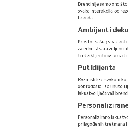
Brend nije samo ono što s
svaka interakcija, od rez
brenda.
Ambijent i dek
Prostor vašeg spa centra 
zajedno stvara željenu a
treba klijentima pružiti
Put klijenta
Razmislite o svakom korak
dobrodošlo i zbrinuto ti
iskustvo i jača vaš bren
Personalizirane
Personalizirano iskustvo
prilagođenih tretmana i