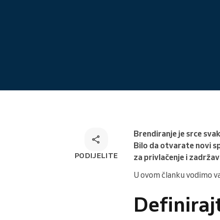
Online rezervacija
Omnichannel rješenje za
rezervacije
Brendiranje je srce sva
Bilo da otvarate novi sp
PODIJELITE
za privlačenje i zadržav
U ovom članku vodimo vas
Definiraj