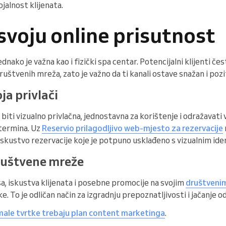
ojalnost klijenata.
svoju online prisutnost
dnako je važna kao i fizički spa centar. Potencijalni klijenti če
ruštvenih mreža, zato je važno da ti kanali ostave snažan i pozi
ja privlači
biti vizualno privlačna, jednostavna za korištenje i odražavati
 termina. Uz
Reservio prilagodljivo web-mjesto za rezervacije
iskustvo rezervacije koje je potpuno usklađeno s vizualnim id
društvene mreže
isa, iskustva klijenata i posebne promocije na svojim
društveni
. To je odličan način za izgradnju prepoznatljivosti i jačanje o
male tvrtke trebaju plan content marketinga
.