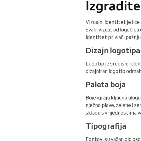
Izgradite
Vizualni identitet je lic
Svaki vizual, od logotipa
identitet privlači pažnju
Dizajn logotipa
Logotip je središnji ele
dizajniran logotip odma
Paleta boja
Boje igraju ključnu ulog
nježno plave, zelene i ze
skladu s vrijednostima v
Tipografija
Fontovi su važan dio oso