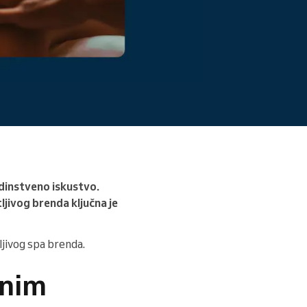
Pročitajte više
edinstveno iskustvo.
ljivog brenda ključna je
ljivog spa brenda.
bnim