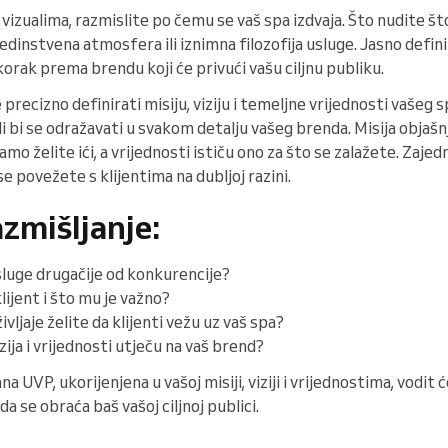
 vizualima, razmislite po čemu se vaš spa izdvaja. Što nudite 
edinstvena atmosfera ili iznimna filozofija usluge. Jasno defin
korak prema brendu koji će privući vašu ciljnu publiku.
recizno definirati misiju, viziju i temeljne vrijednosti vašeg s
li bi se odražavati u svakom detalju vašeg brenda. Misija objašn
kamo želite ići, a vrijednosti ističu ono za što se zalažete. Zaje
e povežete s klijentima na dubljoj razini.
azmišljanje:
luge drugačije od konkurencije?
lijent i što mu je važno?
življaje želite da klijenti vežu uz vaš spa?
zija i vrijednosti utječu na vaš brend?
ana UVP, ukorijenjena u vašoj misiji, viziji i vrijednostima, vodit
da se obraća baš vašoj ciljnoj publici.