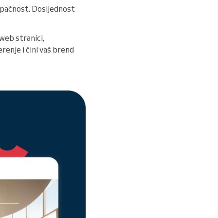
tupačnost. Dosljednost
web stranici,
enje i čini vaš brend