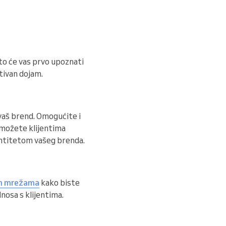
sto će vas prvo upoznati
tivan dojam.
 vaš brend. Omogućite i
možete klijentima
entitetom vašeg brenda.
m mrežama
kako biste
dnosa s klijentima.