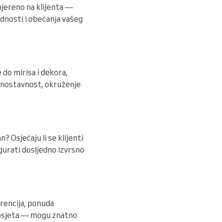
smjereno na klijenta —
ednosti i obećanja vašeg
 do mirisa i dekora,
ednostavnost, okruženje
? Osjećaju li se klijenti
gurati dosljedno izvrsno
erencija, ponuda
posjeta — mogu znatno