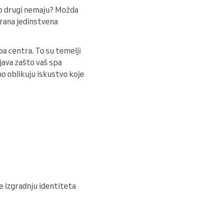
što drugi nemaju? Možda
irana jedinstvena
pa centra. To su temelji
java zašto vaš spa
dno oblikuju iskustvo koje
 će izgradnju identiteta